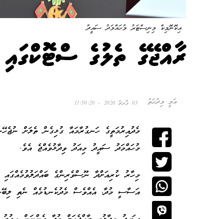
އިކޮނޮމިކް މިނިސްޓަރު މުހައްމަދު ސައީދު
ރާއްޖޭގެ ތެލުގެ ސްޓޮކްގައި
އަލީ މިދުހަތު
03 މާރޗް 2026 - 11:50:20
މެދުއިރުމަތީގެ ހަނގުރާމައާ ގުޅިގެން ތެލަށް ނުޖެހޭނ
މުހައްމަދު ސައީދު މިއަދު ވިދާޅުވެއްޖެ އެވެ.
މިހާރު ކުރިއަށްދާ ނޫސްވެރިންގެ ބައްދަލުވުމެއްގައި 
އަސާސީ މުދާ، އެއްވެސް މެދުކެނޑުމެއް ނެތި ލިބޭނެ