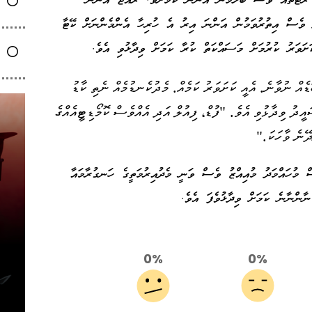
ރޫޓުތައް ވެސް ބަލަމުން އަންނަ ކަމަށެވެ. ރާއްޖެ އަންނަ
 ވެސް އިތުރުވަމުން އަންނަ އިރު އެ ހުރިހާ އެންމެންނަށް ކޭޓާ
ަށަވަރު ކުރުމަށް މަސައްކަތް ކުރާ ކަމަށް ވިދާޅުވި އެވެ.
ޑެއް ނުވާނެ. އެއީ ކަށަވަރު ކަމެއް. މެދުކެނޑުމެއް ނެތި ކާޑު
ީދު ވިދާޅުވި އެވެ. "ފުޑް، ފިއުލް އަދި އެއްވެސް ކޮމޯޑިޓީއެއްގެ
ދޭނެ ވާހަކަ."
ް މުހައްމަދު މުއިއްޒު ވެސް ވަނީ މެދުއިރުމަތީގެ ހަނގުރާމައާ
ނާންނާނެ ކަމަށް ވިދާޅުވެފަ އެވެ.
0%
0%