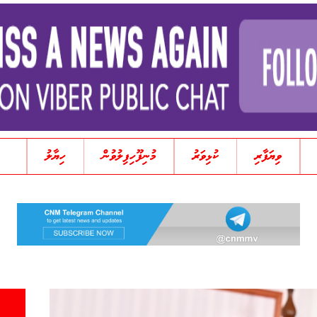
ވިޔަފާރި
ކުޅިވަރު
މުނިފޫހިފިލުވުން
ހިޔާލު