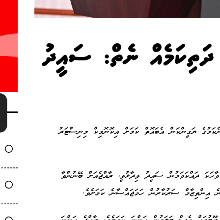
 ދަތިކަމެއް ނެތް: ސައީދު
ެކަމުގެ ޔަގީންކަން އެބައޮތް ކަމަށް އިކޮނޮމިކް މިނިސްޓަރު
ވާހަކަ ދައްކަވަމުން ސައީދު ވިދާޅުވީ، ރާއްޖެއަށް ބޭނުންވާ
 އިންތިޒާމް ސަރުކާރުން ހަމަޖައްސާނެ ކަމަށެވެ.