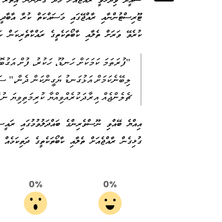
ސައީދު ވިދާޅުވީ ރާއްޖެއަށް މުދާ ގެންނަން އިތުރު 
ޓޫރިސްޓުންނާއި ރާއްޖޭގައި މަސައްކަތް ކުރާ އާބާދީ
ކުރެވޭ ވަރަށް ތެލާއި ކާބޯތަކެތީގެ ރައްކާތެރިކަން ކ
"ފުރަތަމަ ކަމަކަށް ހަނޑޫ، ހަކުރު، ފުށް އަގުބޮ
ލިބޭނެކަމަށް އަޅުގަނޑު ޔަގީންކަން ދެން،" ސައ
ޗެލެންޖެއް އިރާދަކުރެއްވިއްޔާ ކުރިމަތިވިޔަ ނު
އިއްޔެ ބޭއްވި ނޫސްވެރިންގެ ބައްދަލުވުމުގައި ރައީސ
ގުޅިގެން ރާއްޖެއަށް ތެލާއި ކާބޯތަކެތީގެ ދަތިކަމެއް 
0%
0%