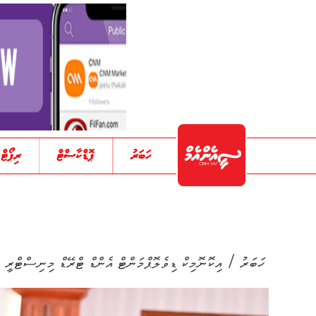
ހަބަރު
ޕޮޑްކާސްޓް
ރިޕޯޓް
/
ހަބަރު
އިކޮނޮމިކް ޑިވެލޮޕްމަންޓް އެންޑް ޓްރޭޑް މިނިސްޓްރީ