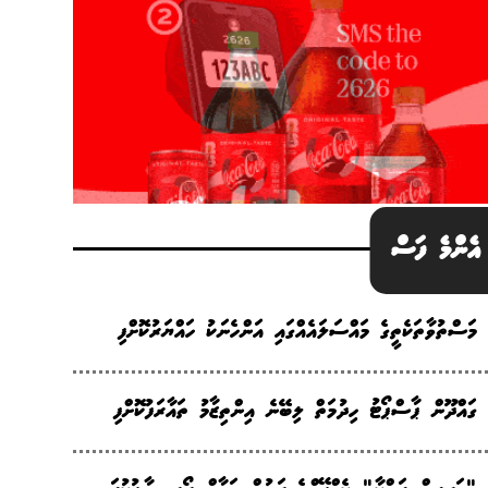
އެންމެ ފަސް
މަސްތުވާތަކެތީގެ މައްސަލައެއްގައި އަންހެނަކު ހައްޔަރުކޮށްފި
ގައްދޫން ޕާސްޕޯޓު ހިދުމަތް ލިބޭނެ އިންތިޒާމު ތައާރަފުކޮށްފި