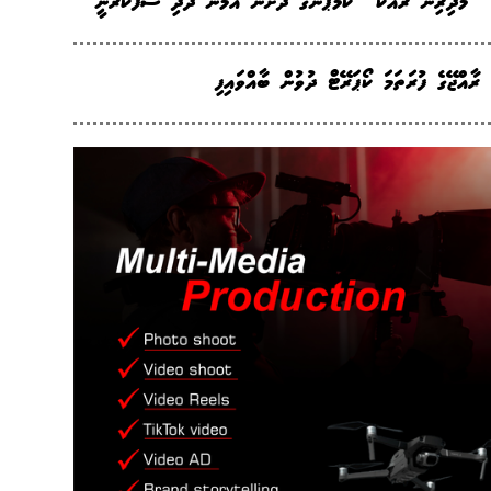
"މަދިރިން ރައްކާ" ކެމްޕޭންގެ ދަށުން އަމާން ދޯދި ސާފުކުރަނީ
ރާއްޖޭގެ ފުރަތަމަ ކޯޕަރޭޓް ދުވުން ބާއްވައިފި