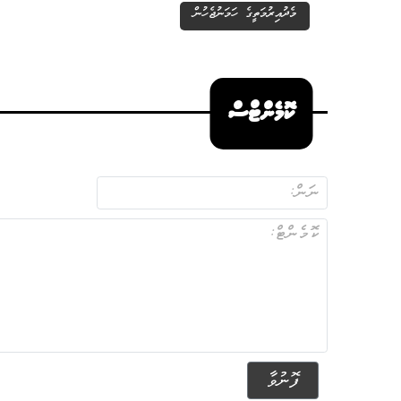
މެދުއިރުމަތީގެ ހަމަނުޖެހުން
ކޮމެންޓްސް
ފޮނުވާ