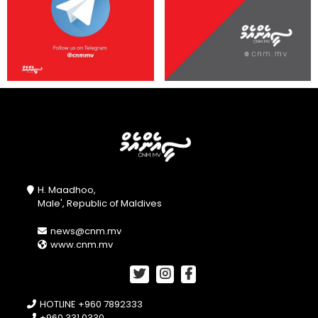
H. Maadhoo,
Male', Republic of Maldives
news@cnm.mv
www.cnm.mv
HOTLINE +960 7892333
+960 331 0330