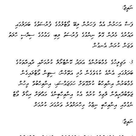
ނަތީޖާ:
ފަސް އަހަރުން އެއް ފަހަރުން ލިބޭ ވޯޓްލުމުގެ ފުރުސަތުގެ ބަދަލުގައި
ދައުރުގެ މެދުން ގޮތް ނިންމުގެ ފުރުސަތު ލިބި، ގައުމުގެ ސިޔާސީ ހާލަތު
ވަޒަން ކުރަން އެނގުން
3. މަޖިލީހުގެ މެމްބަރުންގެ އަދަދު ކޮންޓްރޯލް ކުރުމަށާއި ދާއިރާތަކުގެ
ބަދަލުގައި އެންމެ ކުޑަވެގެން މުޅި އަތޮޅުން/ ސިޓީން ވޯޓްލައިގެން
މެމްބަރުން އިންތިހާބު ކުރާގޮތަށް ހަމަޖައްސައި، އިންތިހާބުވާ މީހުން
ޖަވާބުދާރީވާން ލާޒިމް ކުރުމާ އެކު އިންތިހާބީންގެ މައްޗަށް ރިކޯލް ވޯޓް
ނެގުމާއި އިންތިހާބީ ނިޒާމު މިހާރަށްވުރެ ވަރުގަދަ ކުރުމަށް
ނަތީޖާ: