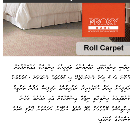
ރިޔާސީ އިންތިހާބާއި ރައްޔިތުންގެ މަޖިލީހުގެ އިންތިހާބު އެއްކޮށްލުމަށް
ގާނޫނު އަސާސީއަށް ގެންނަންޖެހޭ އިސްލާހުތައް ގެނައުމަށް ސަރުކާރުން
Advertisement
މަޖިލީހަށް މިއަދު ހުށައެޅިއިރު، ރައްޔިތުންގެ މަޖިލިސް އަލުން ތަރުތީބު
ކުރުމާއިއެކު އިންތިހާބީ ނިޒާމް އިސްލާހުކޮށް އަދި ދައުރުގެ މެދުން
އިންތިހާބެއް ބޭއްވުމަށް އެދޭ ރާއްޖެ ކެމްޕޭން ހަރަކާތުން ގޮވާލި ބައެއް
ކަންކަމުގެ ތެރޭގައި: