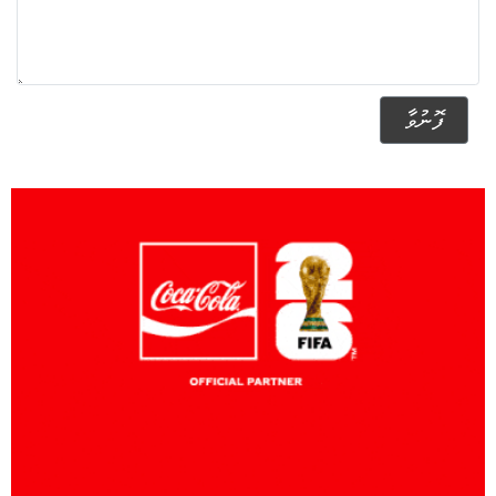
ފޮނުވާ