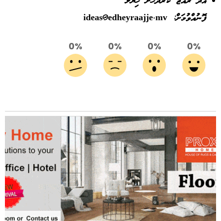
އެދޭ ރާއްޖެ ކަރުދާހަށް ހިޔާލު
ފޮނުއްވުމަށް:
ideas@edheyraajje.mv
0%
0%
0%
0%