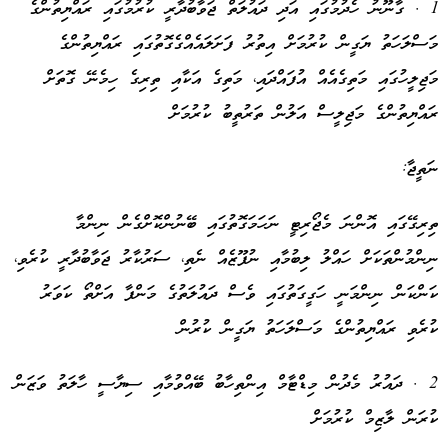
1 . ގާނޫނު ހެދުމުގައި އަދި ދައުލަތް ޖަވާބުދާރީ ކުރުމުގައި ރައްޔިތުންގެ
މަސްލަހަތު ޔަގީން ކުރުމަށް އިތުރު ފަށަލައެއްގެގޮތުގައި ރައްޔިތުންގެ
މަޖިލީހުގައި މަތިގެއެއް އުފައްދައި، މަތިގެ އަކާއި ތިރިގެ ހިމެނޭ ގޮތަށް
ރައްޔިތުންގެ މަޖިލީސް އަލުން ތަރުތީބު ކުރުމަށް
ނަތީޖާ:
ތިރިގޭގައި އޮންނަ މެޖޯރިޓީ ނަހަމަގޮތުގައި ބޭނުންކޮށްގެން ނިންމާ
ނިންމުންތަކަށް ހައްލު ލިބުމާއި ނުފޫޒެއް ނެތި، ސަރުކާރު ޖަވާބުދާރީ ކުރެވި،
ކަންކަން ނިންމަނީ ހަގީގަތުގައި ވެސް ދައުލަތުގެ މަންފާ އަށްތޯ ކަވަރު
ކުރެވި ރައްޔިތުންގެ މަސްލަހަތު ޔަގީން ކުރުން
2 . ދައުރު މެދުން މިޑްޓާމް އިންތިހާބު ބޭއްވުމާއި ސިޔާސީ ހާލަތު ވަޒަން
ކުރަން ލާޒިމް ކުރުމަށް