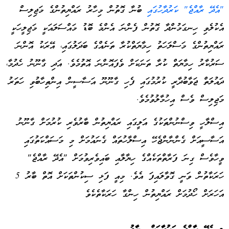
"އެދޭ ރާއްޖެ" ކަރުދާހުގައި
ބުނާ ގޮތުން މިހާރު ރައްޔިތުންގެ މަޖިލިސް
އެކުލެވި ހިނގަމުންދާ ގޮތުން ފެންނަ އެންމެ ބޮޑު މައްސަލައަކީ މަޖިލީހަކީ
ރައްޔިތުންގެ މަސްލަހަތު ހިމާޔަތްކުރާ ތަނެއްގެ ބަދަލުގައި، އޭރަކު އޮންނަ
ސަރުކާރު ހިމާޔަތް ކުރާ ތަނަކަށް ވެފައޮންނަ އޮތުމެވެ. އަދި ގާނޫނު ހެދުމާ،
ދައުލަތް ޖަވާބުދާރީ ކުރުމުގައި ފެހި ގާނޫނޫ އަސާސީން އިންތިހާބުވި ހަތަރު
މަޖިލިސް ވެސް އިހުމާލުވުމެވެ.
އިސްލާހީ ވިސްނުންތަކުގެ އަލީގައި ރައްޔިތުން ބާރުވެރި ކުރުމަށް ގާނޫނު
އަސާސީއަށް ގެންނާންޖެހޭ އިސްލާހުތައް ގެނައުމަށް މި މަސައްކަތުގައި
ވީހާވެސް ގިނަ ފަރާތްތަކެއްގެ ހިޔާލާއި ބައިވެރިވުމަށް "އެދޭ ރާއްޖެ"
ހަރަކާތުން ވަނީ ގޮވާލައިފަ އެވެ. މިއީ ފަޅި ސިކުންތަކަށް އޮތް ބާރު 5
އަހަރަށް ހޯދުމަށް ރައްޔިތުން ހިންގާ ހަރަކާތެކެވެ