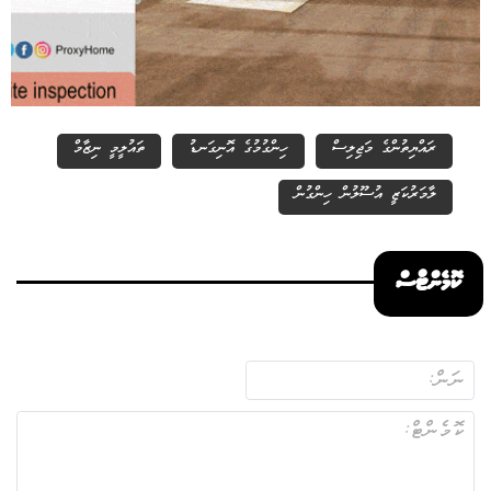
ރައްޔިތުންގެ މަޖިލިސް
ހިންގުމުގެ އޮނިގަނޑު
ތައުލީމީ ނިޒާމް
ލާމަރުކަޒީ އުސޫލުން ހިންގުން
ކޮމެންޓްސް