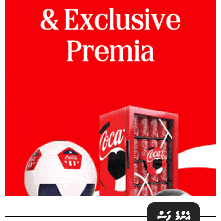
އެންމެ ފަސް