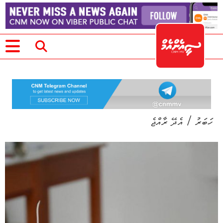
/
ހަބަރު
އެދޭ ރާއްޖެ