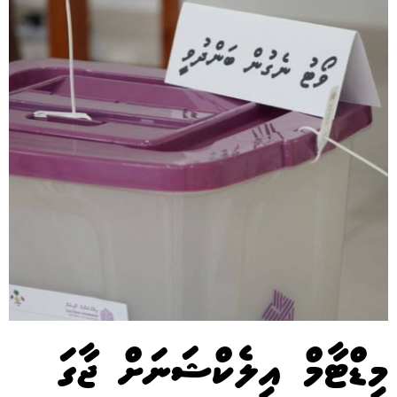
މިޑްޓާމް އިލެކްޝަނަށް ޖާގަ