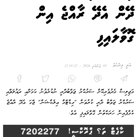
ދޭން އެދޭ ރާއްޖެ އިން
ގޮވާލައިފި
އަލީ މިދުހަތު
05 ޖެނުއަރީ 2026 - 12:19:22
މަޖިލިސް މެދުވެރިކޮށް ސަރުކާރު ޖަވާބުދާރީ ނުކުރެވުނު ކަމަށާއި ދައުލަތާއި
ސަރުކާރު ޖަވާބު ދާރީ ކުރުވަން "މިޑްޓާމް އިލެކްޝަން" ޖާގަ އެދޭ ރާއްޖެ
ކެމްޕެއިން ހަރަކާތުން ގޮވާލައިފި އެވެ.