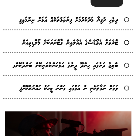
ދިވެހި ރުފިޔާ މަދުކުރުމަށް ފިޔަވަޅުތަކެއް އަޅަން ނިންމައިފި
ޓްރެވަލް އެވޯޑްސްގެ އެއާލައިން ޕާޓްނަރަކަށް މޯލްޑިވިއަން
ބްރިޖު ދަށުގައި ހިންދޫ ދީނުގެ އަޅުކަންކުރަނިކޮށް ބަންދުކޮށްފ
ވަގަށް ނަގާތަކެތި ނު އަގުގައި ގަންނަ މީހަކު ހައްޔަރުކޮށްފި