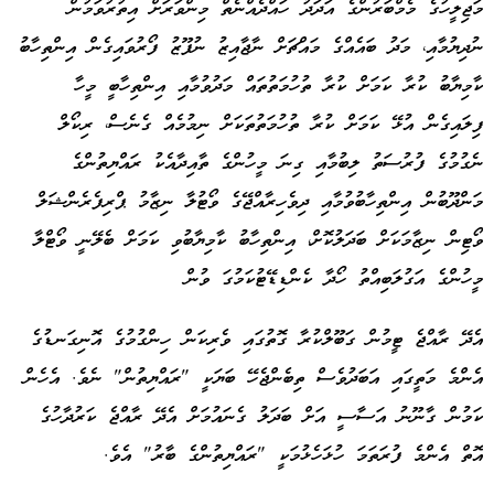
މަޖިލީހުގެ މެމްބަރުންގެ އަދަދު ހައްދެއްނެތް މިންވަރަށް އިތުރުވަމުން
ނުދިޔުމާއި، މަދު ބައެއްގެ މައްޗަށް ނާޖާއިޒު ނުފޫޒު ފޯރުވައިގެން އިންތިހާބު
ކާމިޔާބު ކުރާ ކަމަށް ކުރާ ތުހުމަތުތައް މަދުވުމާއި އިންތިހާބީ މީހާ
ފިލައިގެން އުޅޭ ކަމަށް ކުރާ ތުހުމަތުތަކަށް ނިމުމެއް ގެނެސް، ރިކޯލް
ނެގުމުގެ ފުރުސަތު ލިބުމާއި ގިނަ މީހުންގެ ތާއިދާއެކު ރައްޔިތުންގެ
މަންދޫބުން އިންތިހާބުވުމާއި ދިވެހިރާއްޖޭގެ ވޯޓުލާ ނިޒާމު ޕްރިފެރެންޝަލް
ވޯޓިން ނިޒާމަކަށް ބަދަލުކޮށް، އިންތިހާބު ކާމިޔާބުވި ކަމަށް ބެލޭނީ ވޯޓްލާ
މީހުންގެ އަގުލަބިއްތު ހޯދާ ކެންޑިޑޭޓުކަމުގަ ވުން
އެދޭ ރާއްޖެ ޓީމުން ގަބޫލްކުރާ ގޮތުގައި ވެރިކަން ހިންގުމުގެ އޮނިގަނޑުގެ
އެންމެ މަތީގައި އަބަދުވެސް ތިބެންޖެހޭ ބަޔަކީ "ރައްޔިތުން" ނެވެ. އެހެން
ކަމުން ގާނޫނު އަސާސީ އަށް ބަދަލު ގެނައުމަށް އެދޭ ރާއްޖެ ކަރުދާހުގެ
އޮތް އެންމެ ފުރަތަމަ ހުޅަހެޅުމަކީ "ރައްޔިތުންގެ ބާރު" އެވެ.