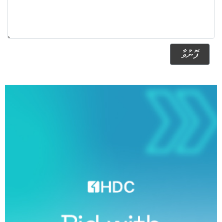
ފޮނުވާ