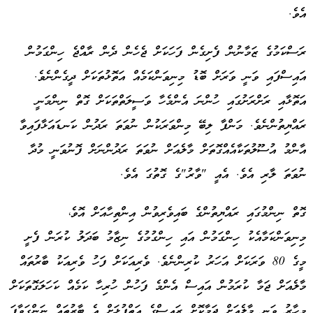
އެވެ.
ރަސްކަމުގެ ޒަމާނުން ފެށިގެން ފަހަކަށް ޖެހެން ދެން ރާއްޖެ ހިންގަމުން
އައިސްފައި ވަނީ ވަރަށް ބޮޑު މިނިވަންކަމެއް އަތޮޅުތަކަށް ދީގެންނެވެ.
އަތޮޅާއި ރަށްރަށުގައި ހުންނަ އެންމެހާ ވަސީލަތްތަކަށް ގޮތް ނިންމަނީ
ރައްޔިތުންނެވެ. މަންފާ ލިބޭ މިންވަރަކުން ނުވަތަ ރަދުން ކަނޑައަޅާފައިވާ
އާންމު އުސޫލުތަކާއެއްގޮތަށް މާލެއަށް ނުވަތަ ރަދުންނަށް ފޮނުވަނީ މުދާ
ނުވަތަ ލާރި އެވެ. އެއީ "ވާރު"ގެ ގޮތުގަ އެވެ.
ގޮތް ނިންމުގައި ރައްޔިތުންގެ ބައިވެރިވުން އިންތިހާއަށް އޮވެ،
މިނިވަންކަމާއެކު ހިންގަމުން އައި ހިންގުމުގެ ނިޒާމު ބަދަލު ކުރަން ފެށީ
މީގެ 80 ވަރަކަށް އަހަރު ކުރިންނެވެ. ވެރިއަކަށް ފަހު ވެރިއަކު ބާރުތައް
މާލެއަށް ޖަމާ ކުރަމުން އައިސް އެންމެ ފަހުން ހުރިހާ ކަމެއް ކަހަލަގޮތަކަށް
މިހާރު ވަނީ މާލެއަށް ޖަމާކޮށް ރައީސްގެ އަތްޕުޅަށް އެ ބާރުތައް ނަންގަވާފަ