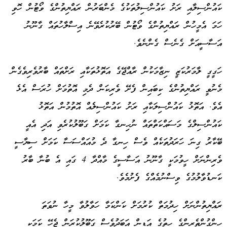
ކައުންސިލާއި ރަށު ކައުންސިލުތަކުގެ މެންބަރުން ރައްޔިތުންގެ ވޯޓުން ހޮވި
ހަމަ އެމީހުން ރައްޔިތުންގެ ވޯޓުން ބޭރުކުރެވޭނެ އިސްލާހުތައް ގާނޫނު
އަސާސީއަށް ގެނެސް ގެންނެވެ.
ހަގީގީ ލާމަރުކަޒީ ނިޒާމަކުން ރާއްޖޭގެ އަތޮޅުތަކާއި ރަށްތައް ބާރުވެރިވެގެން
މެނުވީ ރައްޔިތުންގެ ކިބައިން ފެށޭ ވެރިކަން ދެމި އޮތުމަށް ހުރަސް އެޅެ
އެވެ. އަތޮޅު ކައުންސިލަކާއި ރަށު ކައުންސިލެއް އޮތުމުން އަތޮޅު
ކައުންސިލްގެ މަސައްކަތްތައް ނުހިނގާ ކަމަށް ގަބޫލުކުރެވި އަދި އެއީ
ބޭކާރު ގިނަ ހަރަދުތަކެއް ވެސް ހިނގާ ދެ މުއައްސަސާ ކަމަށް ސިޔާސީ
ވެރިންނަށް ހީވުމަކީ ގާނޫނު އަސާސީގެ މާއްދާ 4 ގައި އެ ބުނާ ބާރު
ކަނޑުވާލުމުގެ ވިސްނުމެއްގެ ފެށުމެވެ.
ރައްޔިތުންނަށް ހިދުމަތް ކުރުމަށް ކަންކަމާ ހަވާލުވާ މީހާ ނުވަތަ
ހިންގުންތެރިންގެ ހިތުގެ އަޑިން އަބަދުވެސް ގަބޫލުކުރަން ޖެހޭ ކަމަކީ