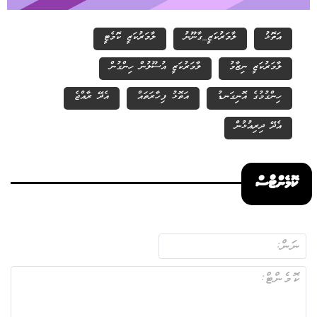
އަތޮޅު
ލާމަރުކަޒީ_ގާނޫނު
ލާމަރުކަޒީ ކޮމެޓީ
ލާމަރުކަޒީ ނިޒާމު
ލާމަރުކަޒީ އުސޫލުން ހިންގުން
ހިންގުމުގެ އޮނިގަނޑު
އަތޮޅު ފިހާރަތައް
އެދޭ ރާއްޖެ
އެދޭ ދިރިއުޅުން
ކޮމެންޓްސް