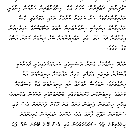
"ވެރިންނަކީ ރައްޔިތުން" ކަމަށެ އެވެ. ހިންގުންތެރިން ކަންކަން ހިންގަނީ
ރައްޔިތުންނަށްޓަކާ ކަން ކަށަވަރު ކުރުމަށް ރަށާއި އަތޮޅުގައި ވެސް
ރައްޔިތުންގެ އިންތިހާބީ ހިންގުންތެރިން ނުވަތަ މަންދޫބުންގެ ބައިވެރިވުން
އިތުރުވާން ޖެހެ އެވެ. އެއީ ރައްޔިތުންނަށް ބާރު ދިނުމަށް ކޮށޭނެ އެންމެ
ބޮޑު މަގެވެ.
ރާއްޖޭ ހިންގުމަށް ގާނޫނު އަސާސީގައި ކަނޑައަޅާފައިވަނީ ލާމަރުކަޒީ
އުސޫލުން ވަކިވަކި އަތޮޅާއި ޖަޒީރާ ރައްތަކަށް މިނިވަންކަމާ އެކު
ހިންގުމަށެވެ. ނަމަވެސް ނުފޫޒެއް ނެތި މިނިވަންކަމާ އެކު މަސައްކަތް
ކުރުމުގެ މިނިވަންކަން ގާނޫނުތަކުގައި ބަޔާންކޮށްފައި އޮތްކަން އެކަންޏެވެ.
އިދާރީ ހިންގުމުން ފެށިގެން ވަރުވާ އަށް ދޫކުރާ ފަޅުރަށަށް ވެސް މައި
ސަރުކާރުން ނުފޫޒު ފޯރުވަ އެވެ. އަތޮޅުގެ ރައްޔިތުން އަމިއްލައަށް
ހިންދެމިލާނެ ޖާގަ ސަރުކާރުތަކުން އަދި ވެސް ދޭން ބޭނުން ނުވާ ފަދަ