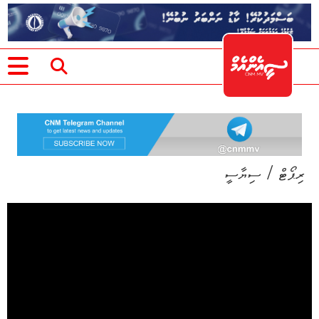
/
ރިޕޯޓް
ސިޔާސީ