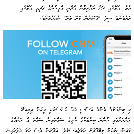
އެވެ. އަތޮޅާއި ރަށު ރައްޔިތުން އެދެނީ އެމީހުންގެ ގަދީމީ އަތޮޅާއި
ރަށުވަންތަ ސިފަ "ގާނޫނުން ކޮށާ މަށާ" ނުހެދުމަށެވެ.
މި ބިންގަލުގެ އެންމެ އަސާސީ އެއް އުންސުރަކީ މީހުން ދިރިއުޅޭ
ރަށްރަށުގައި ހުންނަ ބިންތަކުގެ ކުލީގެ ސައްތައިން ސައްތަ އެ ރަށެއްގެ
Advertisement
ކައުންސިލަކަށް ލިބޭގޮތަށް ހަމަޖެއްސުމެވެ. އަތޮޅުން ވެސް ހަމަ އެފަދައިން