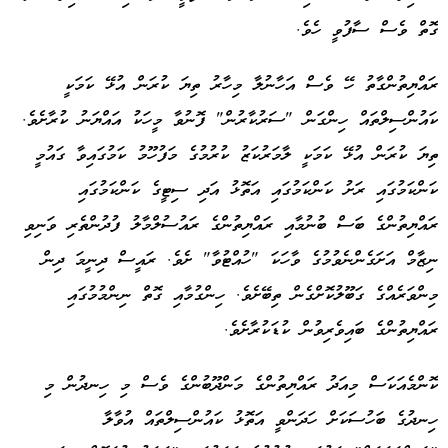
ގޮތް ވެސް ސާފުވީ ހެވެ.
ރައްޔިތުންގާތު ހޭ ވެސް އަހާނުލާ މިހާރު ތިޔަ ކުރަން އުޅޭ ކަމަކީ
ކައުންސިލްތައް ހިންގަން "ސަރުކާރުން" ފޮނުވާ މީހަކު އައްޔަނު ކުރާށެވެ.
ތިޔަ ކުރަން އުޅޭ ކަމަކީ ލާމަރުކަޒު ކުރުމުގެ މަފުހޫމު ކަމުގައިވާ ގައުމީ
ކަންކަމުގައި ރަށު ކަންކަމުގައި އަތޮޅު އަދި ސިޓީގެ ކަންކަމުގައި
ރައްޔިތުންގެ ބަސް ބުނުމާއި ރައްޔިތުންގެ ރައުސުލްމާލު ފުދުންތެރި ވަނިވި
ނިޒާމް އަށަގެންނެވުމުގެ ވާހަކަ "ހުއްޓުވާ" ށެވެ. ރައީސް ދިނީމަ ދިން
މިންވަރެއްގެ ގަބޫލުކޮށްގެން ތިބޭށެވެ. ހިންގުމާއި ގޮތް ނިންމުމުގައި
ރައްޔިތުންގެ ބައިވެރިވުން ކުޑަކުރާށެވެ.
ކޮންމެއަކަސް މިއަދު ރައްޔިތުންގެ މަންދޫބުންގެ ވެސް މި ހިނދުން މި
ހިނދުގެ ބަހުސަކަށް ހަދަންވީ އަތޮޅު ކައުންސިލްތައް އުވާލާ