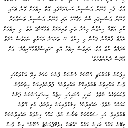
އެވެ. ފެހި ގާނޫނު އަސާސީން ކަނޑައަޅާފައި އޮތް ނިޒާމަށް ގޮން ޖަހައި
ގާނޫނު އަސާސީގައި ބުނާ މަފްހޫމާ އަދި ގާނޫނު އަސާސީން ތަސައްވަރު
ކުރި އަތޮޅު ހިންގުން މިހާރު ވަނީ ވެރިރަށަށް ޖަމާކޮށްފަ އެވެ. މި ނިޒާމަށް
ރާއްޖެ ފުރޮޅުނު ފަހުން މި ހިންގާ 17 ވަރަކަށް އަހަރުވީ ނަމަވެސް ހާލަތު
ބަދަލެއް ނުވެ އެވެ. އަދިވެސް ނިޒާމު އޮތީ "ރައީސުލްޖުމްހޫރިއްޔާ" އަށް
އާދޭސް ދެންނެވުމެވެ!
މިފަހުން ލާމަރުކަޒީ ގާނޫނަށް ގެންނަން ފެންނަ ކަމަށް އިވޭ އަޑުތަކުގައި
ވެސް ރައްޔިތުން ބާރުވެރިކޮށް ރައްޔިތުންގެ ފުދުންތެރިކަން އިތުރުވާނެ
ވާހަކަތަކެއް ނެތެވެ. ހަގީގީ މާނައިގައި ނިޒާމް ހިނގައިގަންނަން ފަށާނެ
ހަމައެއް ނެތެވެ. ރައްޔިތުންގެ މިލްކުވެރިކަން އިތުރުވެ، މާލީ ގޮތުން
ބާރުވެރިވެ، މައި ސަރުކާރަށް ބަރޯސާ ނުވެ، ހައްގު މިންވަރު ރައްޔިތުންނަށް
ލިބޭނެ ކަމުގެ ޔަގީން ކަމެއް "އާބަން ޑިވެލޮޕްމަންޓް ގާނޫން" އިން ވެސް