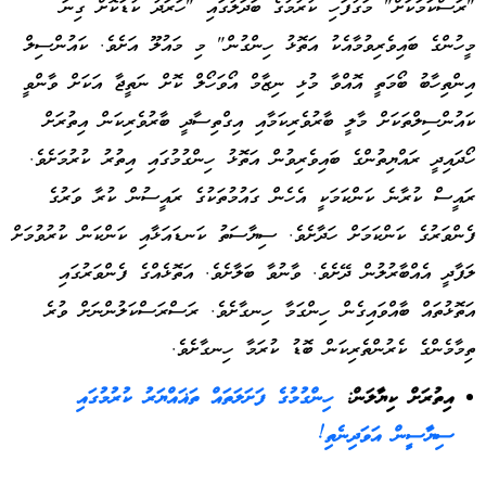
"ރަސްކަމަކަށް" މަގުފަހި ކުރުމުގެ ބަދަލުގައި "ހަރަދު ކުޑަކޮށް ގިނަ
މީހުންގެ ބައިވެރިވުމާއެކު އަތޮޅު ހިންގުން" މި މައުލޫ އަށެވެ. ކައުންސިލް
އިންތިހާބު ބޯމަތީ އޮއްވާ މުޅި ނިޒާމް އޯވަހޯލް ކޮށް ނަތީޖާ އަކަށް ވާންވީ
ކައުންސިލްތަކަށް މާލީ ބާރުވެރިކަމާއި އިގްތިސާދީ ބާރުވެރިކަން އިތުރަށް
ހޯދައިދީ ރައްޔިތުންގެ ބައިވެރިވުން އަތޮޅު ހިންގުމުގައި އިތުރު ކުރުމަށެވެ.
ރައީސް ކުރާނެ ކަންކަމަކީ އެހެން ގައުމުތަކުގެ ރައީސުން ކުރާ ވަރުގެ
ފެންވަރުގެ ކަންކަމަށް ހަދާށެވެ. ސިޔާސަތު ކަނޑައަޅާއި ކަންކަން ކުރުވުމަށް
ލަފާދީ އެއްބާރުލުން ދޭށެވެ. ވާނުވާ ބަލާށެވެ. އަތޮޅެއްގެ ފެންވަރުގައި
އަތޮޅުތައް ބާއްވައިގެން ހިންގަމާ ހިނގާށެވެ. ރަސްރަސްކަލުންނަށް ވުރެ
ތިމާމެންގެ ކެރުންތެރިކަން ބޮޑު ކުރަމާ ހިނގާށެވެ.
އިތުރަށް ކިޔާލަން:
ހިންގުމުގެ ފަށަލަތައް ތަޣައްޔަރު ކުރުމުގައި
ސިޔާސީން އަވަދިނެތި!