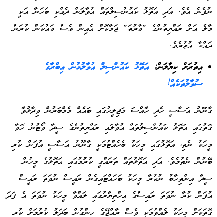
ނުފެނެ އެވެ. އަދި އަތޮޅު ކައުންސިލްތައް އުވާލަން ދެއްކި ބަހަނާ އަކީ
މާލެ އަށް ރައްޔިތުންގެ "ވާރުތަ" ޖަމާކޮށް އެއިން ވެސް ވައްކަން ކުރަން
ދައްކާ އުޒުރެވެ.
އިތުރަށް ކިޔާލަން:
އަތޮޅު ކަައުންސިލް އުވާލުމުން އިބްރާގެ
ސުވާލުތަކެއް!
ގާނޫނު އަސާސީ ހެދި ހާއްސަ މަޖިލީހުގައި ބައެއް މެމްބަރުން ވިދާޅުވާ
ގޮތުގައި އަތޮޅު ކައުންސިލުތައް އުވާލައި ރައްޔިތުންގެ ސީދާ ވޯޓުން ހޮވާ
މީހަކު ނެތި، އަތޮޅުގައި މީހަކު ބެހެއްޓުމަކީ ގާނޫނު އަސާސީ އުފަން ކުރި
ބޭނުން ނެތުމެވެ. އަދި އަތޮޅުތައް ތަރައްގީ ކުރުުމުގައި އަތޮޅުގެ މީހުން
ސީދާ އިންތިހާބު ނުކުރާ މީހަކު ބަހައްޓައިގެން ރައީސް ނުވަތަ ރައީސް
އުފަން ކުރާ ނުވަތަ ރައިސްގެ އިހްތިޔާރުގައި ލައްވާ މީހަކު ނުވަތަ އެ ފަދަ
ގޮތަކަށް މީހަކު ލެއްވުމަކީ ވެސް ރާއްޖޭގެ ހިންގުން ބަދަލު ކުރުމަށް ކުރި