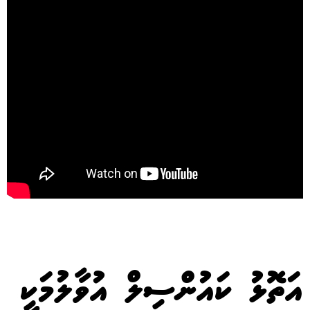
އަތޮޅު ކައުންސިލް އުވާލުމަކީ