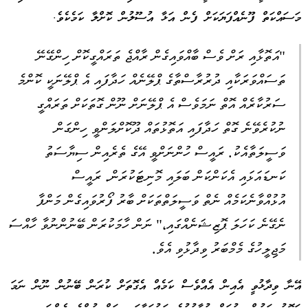
މަސައްކަތް ފޫނެއްފަޔަކަށް ފެން އަޅާ އުސޫލުން ކޮށްލާ ކަމެކެވެ.
"އަތޮޅާއި ރަށް ވެސް ބާއްވައިގެން ރާއްޖެ ތަރައްގީކޮށް ހިންގޭނޭ
ތަސައްވަރަކާއި ދުރުރާސްތާގެ ޕްލޭނެއް ހަދާފައި އެ ޕްލޭނަކީ ކޮންމެ
ސަރުކާރެއް އޮތް ނަމަވެސް އެ ޕްލޭނަށް ނޫން ގޮތަކަށް ތަރައްގީ
ނުކުރެވޭނެ ގޮތް ހަދާފައި އަތޮޅުތައް ދޫކޮށްލަންވީ ހިންގަން
ވަސީލަތާއެކު. ރައީސް ހުންނަށްވީ އޭގެ ތެރެއިން ސިޔާސަތު
ކަނޑައަޅައި އެކަންކަން ބަލައި މޮނިޓަކުރަން. ރައީސް
އުޅުއްވާނެކަމެއް ނެތް ވަސީލަތްތަކަށް ބާރު ފޯރުވައިގެން މަންފާ
ނެގޭނެ ކަހަލަ ޕޮޒިޝަނެއްގައި،" ނަން ހާމަކުރަން ބޭނުންނުވާ ހާއްސަ
މަޖިލީހުގެ މެމްބަރު ވިދާޅުވި އެވެ.
އޭނާ ވިދާޅުވީ އެއިން އެއްވެސް ކަމެއް އެގޮތަށް ކުރަން ބޭނުން ނޫން ނަމަ