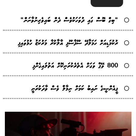
"ބިގް ބޮސް ގައި ދުވަހަކުވެސް ދެން ބައިވެރިނުވާނަން"
ރުކުމަޑިއަށް ހަމަލާދޭ ސޫފާސޫފި އާލާކުރާ މަރުކަޒު ހުޅުވައިފި
800 ވޭޕް ވަގަށް އެތެރެކުރަނިކޮށް އަތުލައިގެންފި
ޕީއެންސީގެ ނައިބު ކަމަށް ނިމާލް ވެސް ވާދަކުރަނީ