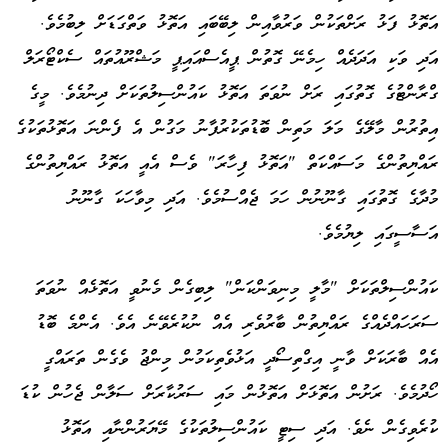
އަތޮޅު ފަޅު ރަށްތަކުން ވަރުވާއިން ލިބޭބައި އަތޮޅު ވަތްގަޑަށް ލިބުމެވެ.
އަދި ވަކި އަދަދެއް ހިމެނޭ ގޮތުން ޕީއެސްއައިޕީ މަޝްރޫއުތައް ސެކްޓޯރަލް
ގްރާންޓުގެ ގޮތުގައި ރަށް ނުވަތަ އަތޮޅު ކައުންސިލުތަކަށް ދިނުމެވެ. މީގެ
އިތުރުން މާލޭގެ މަލަ މަތިން ބޮޑުތަކުރުފާނު މަގުން އެ ފެންނަ އަތޮޅުތަކުގެ
ރައްޔިތުންގެ މަސައްކަތް "އަތޮޅު ފިހާރަ" ވެސް އެއީ އަތޮޅު ރައްޔިތުންގެ
މުދާގެ ގޮތުގައި ގާނޫނުން ހަމަ ޖެއްސުމެވެ. އަދި މިވާހަކަ ގާނޫނު
އަސާސީގައި ލިޔުމެވެ.
ކައުންސިލްތަކަށް "މާލީ މިނިވަންކަން" ލިބިގެން މެނުވީ އަތޮޅެއް ނުވަތަ
ސަރަހައްދެއްގެ ރައްޔިތުން ބާރުވެރި އެއް ނުކުރެވޭނެ އެވެ. އެންމެ ބޮޑު
އެއް ބާރަކަށް ވާނީ އިގްތިސޯދީ އަޅުވެތިކަމުން މިންޖު ވެގެން ތަރައްގީ
ހޯދުމެވެ. ރަށުން އަތޮޅަށް އަތޮޅުން މައި ސަރުކާރަށް ސަލާން ޖެހުން ކުޑަ
ކުރެވިގެން ނެވެ. އަދި ސިޓީ ކައުންސިލުތަކުގެ މޭޔަރުންނާއި އަތޮޅު