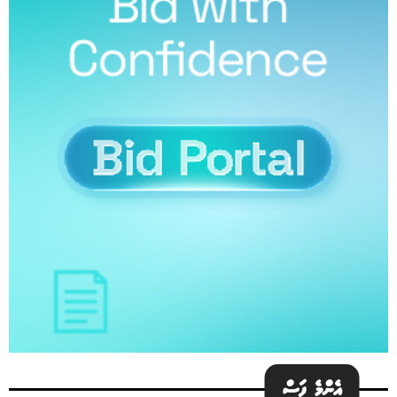
އެންމެ ފަސް