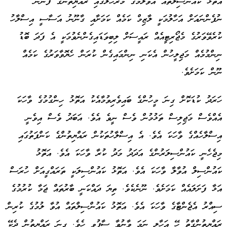
އަތޮޅު ކައުންސިލުތައް އުވާލުމުގެ މަރުހަލާގައި ރައްޔިތުންގެ ފެންނަ
ނުފެންނައަށް އަހާލުމަކީ ލާޒިމް ކަމެއް ކަމަށާއި ގާނޫނު އަސާސީ އިސްލާހު
ކުރެވޭވަރުގެ މެޖޯރިޓީއެއް ރައީސަށް ލިބިވަޑައިގެންނެވުމަކީ އެ ފަދަ ބޮޑު
ނިންމުމެއް މަޖިލީހުން އެކަނި ނިންމައިގެން ކުރަން ހެޔޮވާވަރުގެ ކަމެއް
ނޫން ކަމަށެވެ.
ހަރަދު ކުޑަކޮށް ގިނަ މީހުންގެ ބައިވެރިވުމާއެކު އަތޮޅު ހިންގުމުގެ ވާހަކަ
އެއްވެސް މަޖިލިސް ތަޅުމުން ވެސް ނީވެ އެވެ. އަބަދު ވެސް އިވެނީ
އިސްލާހެއްގެ ވާހަކަ އެވެ. އެ އިސްލާހުތަކުން ރައްޔިތުންގެ ކަންފަތުގައި
މިޖެހެނީ ކައުންސިލަރުންގެ އަދަދު މަދު ކުރާ ވާހަކަ އެވެ. އަތޮޅު
ކައުންސިލް އުވާލާ ވާހަކަ އެވެ. އަތޮޅު ކައުންސިލަކީ ތަރައްގީއަށް ހުރަސް
އަޅާ ފަށަލައެއް ކަމަށެވެ. ނޫނެކެވެ. ތިޔަ ދައްކަނީ ބާރުތައް ޖަމާ ކުރުމުގެ
ސިއްރު އެޖެންޓާގެ ވާހަކަ އެވެ. އަތޮޅު ކައުންސިލްތައް އުވާ ލުމުގެ ކުރިން
ރައްޔިތުންގާތު ހޭ އަހާލި ނަމަ ވާނުވާ ސާފުވީ ހެވެ. ގިނަ ރައްޔިތުން ދެކޭ