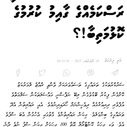
ރަސްކަމެއްގެ ގާއިމު ކުރުމުގެ
ކޮޅުމަތިބާ!؟
އަލީ މިދުހަތު
26 ނޮވެންބަރ 2025 - 08:35:43
ސަރުކާރުތަކުގެ ތަރައްގީގެ ތަސައްވަރަކަށް ވާންވީ ރާއްޖެ ލާމަރުކަޒު
ކޮށްގެން ފިކުރު ބޮޑުވެގެން ލިބޭ ނަފްސާނީ މައްސަލަތަކުން ސަލާމަތްވެ
އުފާވެރި ދިރިއުޅުމެއް ދިވެހީންނަށް ހޯދައިދިނުމެވެ. އެއީ ރައްޔިތުން އެދޭ
ތަރައްގީގެ ބިންގަލެވެ. މިކަން ރައްޔިތުންގެ ގާތުގައި އެހުމުން އެބަ ސާފުވެ
އެވެ. ވަކި މީހަކު ކޮންޓްރޯލް އޮތް 100 މީހަކަށް މިކަން ސާފު ނުވެ ދާނެ