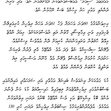
މުއްދަތައް "ސިއްރު" އެއްބަސްވުންތަކުން ދޫކޮށްލުމުން ނެވެ. އަދި ކުރިން
ދެންނެވި ގައުމީ ހަރު މީހުންގެ ބަސް ނޭހުމުން ނެވެ.
މިނިވަންކަމުގެ 60ވަނަ އަހަރަށް ފަހު 61ވަނަ އަހަރާ ދިވެހީން ކުރިމަތިލާން
ޖެހިފައިމި ވަނީ އިގްތިސޯދީ ގޮތުން ދަތި ދުވަސްވަރަކަށެވެ. މިއަދު ރާއްޖެ
މިއޮތް ހާލަތުން އަރައިގަންނަން، ކުރިއަށް ދާން އެއްވެސް ވިސްނުމެއް،
ޕްލޭނެއް ސިޔާސީންގެ ނެތް ފަދަ އެވެ. ރާއްޖޭގެ މާލީ ފުދުން ތެރިކަން
ހަރުދަނާ ކުރުމަށް ދިގުރާސްތާ ޕްލޭން އެއް ގާނޫނު އަސާސީގައި ލިޔެ
ތަންފީޒު ކުރާތަން ފެންނާން ވެއްޖެ އެވެ.
ކުޑަ ގައުމަކަށް ވިނަމަވެސް ބައިނަލް އަގުވާމީ އަދި ސަރަހައްދީ މައިދާނުގައި
ބަސްބުނުމުގައި ދިވެހިރާއްޖެއަށް ލިބިފައިވާ ހައިސިއްޔަތު ކުޑަ ކަން ފެންނަ
އެންމެ ބޮޑު އިންޑިކޭޓާ އަކީ ވެސް ރާއްޖޭގެ ބޭރުގެ ދަރަނި އިތުރުވަމުން
އައުމެވެ. އުފެއްދުންތެރިކަމުގެ ނިސްބަތުން ދިވެހީންގެ ދަރަނި ހުރީ 130