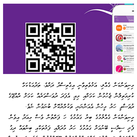
މިނިވަންކަން ގެއްލި، އަޅުވެތިވާނީ އިގްތިސާދު ދަށްވެ، ތަދުމަޑުކަމާ
ކުރިމަތިލާން ޖެހުމުން ކަމަށާއި މިއީ އެފަދަ ދުވަސްވަރެއް ކަމަށް ރާއްޖޭގެ
Advertisement
ދުވަސްވީ ހަރު މީހުން އެއަންނަނީ ތަކުރާރުކޮށް ބުނަމުން ނެވެ.
މިިނިވަންކަން ގެއްލުމުގެ ބިރު ގައުމުގެ ހަ ފަރާތުން ވެސް މިއަދު އިވެން
ފެށީ ސިޔާސީ ބޭނުމަށް ގައުމުގެ ހަރު މުދަލާއި ފަޅުތަކާއި ބިންތައް ދިގު