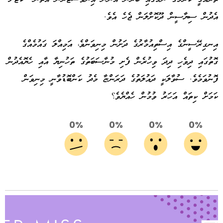
އެދުން ސިޔާސީން ދޫކޮށްލަން ޖެހެ އެވެ.
އިނގިރޭސީންގެ އިސްތިއުމާރުގެ ދަށުން މިނިވަންވެ، އަމިއްލަ ގައުމެއްގެ
ގޮތުގައި ދިވެހި ދިދަ ވިހުރެން ފެށި މުނާސަބަތުގެ ތަހުނިޔާ އާއި ހެޔޮއެދުން
ފޮނުވަމެވެ. ސުވާލަކީ ދައުލަތުގެ ދަރަންޏާ މެދު ކަންބޮޑުވާނީ މިނިވަން
ކަމަށް ކިތައް އަހަރު ވުމުން ހެއްޔެވެ؟
0%
0%
0%
0%