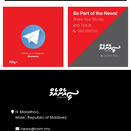
H. Maadhoo,
Male', Republic of Maldives
news@cnm.mv