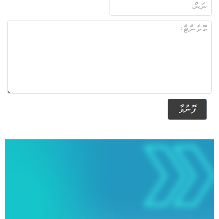
ފޮނުވާ