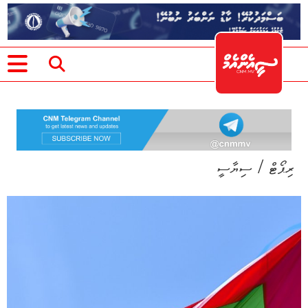
/
ރިޕޯޓް
ސިޔާސީ