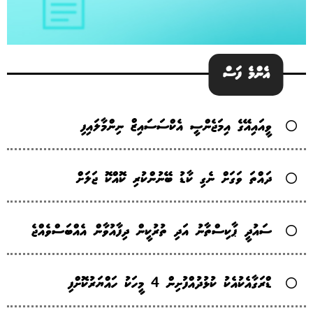
އެންމެ ފަސް
ވީއައިއޭގެ އިމަޖެންސީ އެކްސަސައިޒް ނިންމާލައިފި
ދައްތަ ވަގަށް ނެގި ކާޑު ބޭނުންކުރި ކޮއްކޮ ޖަލަށް
ސައުދީ ޕާކިސްތާނު އަދި ތުރުކީން ދިފާއުވާން އެއްބަސްވެއްޖެ
ޑްރަގާއެކުއެކު ކުޅުދުއްފުށިން 4 މީހަކު ހައްޔަރުކޮށްފި