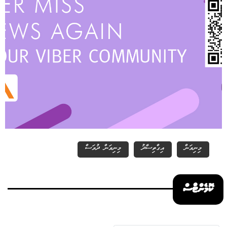
މިނިވަން
އިގްތިސާދު
މިނިވަން ދުވަސް
ކޮމެންޓްސް