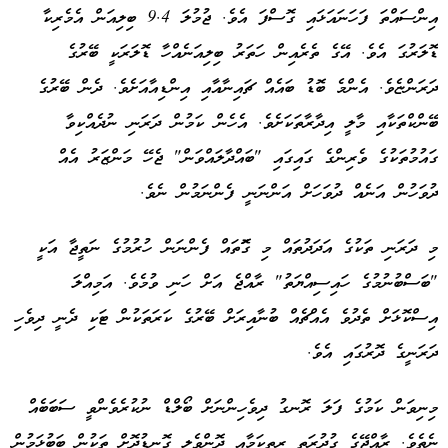
އިންސައްތަ ފަހަނައަޅައި ގޮސްފަ އެވެ. ޖުމުލަ 9.4 ބިލިއަން އެމެރިކާ
ޑޮލަރުގަ އެވެ. އޭގެ ތެރެއިން ހަތަރު ބިލިއަނެއްހާ ޑޮލަރަކީ ބޭރުގެ
ދަރަންޏެވެ. އެންމެ ބޮޑު ބައެއް ޗައިނާއާއި އިންޑިއާއަށެވެ. ދެން ބޭރުގެ
ބޭންކްތަކާއި މާލީ އިދާރާތަކަށެވެ. އެހެން ކަމުން ދަރަނި ނުދެއްކިވާ
ގައުމުތަކުގެ ވެރިންގެ ގައިގައި "ބައްދާލައްވަން" ޖެހޭ މަންޒަރު އެއް
ދުވަހުން އަނެއް ދުވަހަށް އަންނަނީ ފެންނަމުން ނެވެ.
މި ދަރަނި ތަކުގެ އަދަދުތައް މި ގޮަތައް ފެންނަން ހުރުމުގެ ނަތީޖާ އަކީ
"ބަސްބުނުމުގެ ހައިސިއްޔަތު" ރާއްޖެ އަށް ހަނި ވުމެވެ. އަމިއްލަ
އިސްކޮޅަށް ތެދުވެ އެއްޗެއް ބުނާއިރަށް ބޭރުގެ ކަރަތަކުން ޓަކި ދެނީ ދިވެހި
ދަރަނީގެ ދޮރުގައި އެވެ.
މިނިވަން ކަމުގެ ފަލަ ރޮނގު ދިވެހިންނަށް ބޯލްޑް ނުކުރެވެންވީ ސަބަބެއް
ނެތެވެ. ރާއްޖޭގެ ގުދުރަތީ ރީތިކަމާއި ދޮންވެލި ގޮނޑުދޮށް ތަކުން ބަބުޅަމުން