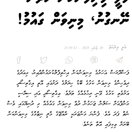
ނޭނގުނު، މިނިވަން ގައުމު!
އަލީ މިދުހަތު
26 ޖުލައި 2025 - 21:59:52
ފަސްދޮޅަސް އަހަރުގެ މިނިވަންކަން އިހްތިފާލްކުރަމުންދާއިރު، މިއަދުގެ
ދިވެހިންގެ މިނިވަން ކަމުގެ ބޮޑު ހިޔަލުގެ ދަށުގައި އޮތީ އިގްތިސޯދީ
އަޅުވެތި ކަމުގެ ވޭނީ ރިހުމެއްގެ ތަދެވެ. އިގްތިސޯދީ އަދި ސިޔާސީ
މަންފާއަށް ސަލާން ޖަހަމުން ދުވާ މިނިވަން ގައުމެއް މި ދުނިޔޭގައި ވެސް
ނެތް ފަދަ އެވެ. ފެންނަ މަންޒަރަކީ ރާއްޖޭގެ މާލީ ނިޒާމްގެ މިނިވަންކަން
ބޭރަށް ވިކިފައި އޮތް ތަނެވެ.