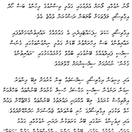
ލޯނު ނެގުމާއި ލޯނަށް އެދުމުގައި ގައުމީ ވިސްނުމުގެ މީހުންގެ ބަސް ހޯދާ
އިގްތިސޯދީ ލަފާތަކަށް ބޯލަބަން ދަސްކުރަން ވެއްޖެ އެވެ.
އިގްތިސޯދީ ހަކަތަ ހިފަހައްޓައިދެނީ އެ ގައުމެއްގެ ރައްޔިތުންކަމަށްވެފައި
ރައްޔިތުންގެ ބަސް މިހާރަށްވުރެ ބޮޑަށް ގައުމީ ނިންމުންތަކުގައި ގެނެސް،
ސިޔާސީ ފައިދާއެއްގެ ބޭނުމުގައި ބާއްވާ ގުޅުމެއްކަމުގައި "ރައްޔިތުންގެ
ގުޅުން" ނުހެދުމަށް ސިޔާސީންނަށް ގޮވާލަމެވެ.
އަދި މިނިވަން އިގްތިސޯދީ ސިޔާސަތެއް ބިނާ ކުރުމަށް ލިބޭ މިންވަރު
ނިކަން ދަނެގެން ސިޔާސީ މަގްސަދު ހާސިލް ކުރުމަށް ބޭނުންތައް ބަހާލުމަށް
އިލްތިމާސް ކުރަމެވެ. ލިބޭ އާމްދަނީ ދައުލަތުގެ ބޭނުންތައް މެނޭޖްކޮށް ވައުދާ
ހުވާ ތަކުގައި އިގްތިސޯދުގަ ހުރި ބުންވަރެއް ޖެއްސުމަށް ހަދާންކޮށްދެމެވެ.
އަދި ދިވެހީންގެ ނަމުގައި ބޭރު ކަރަތަކުން ދަރަނި ނެގުމުމާއި ގައުމު
ތަރައްގީ ކުރުމުގެ ނަމުގައި ބޭރުން އަންނަ އިންވެސްޓަރުން އަތުން ''ކަޓަށް''