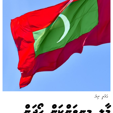
ގައުމީ ދިދަ
މާލީ މިނިވަންކަން ހޯދަން