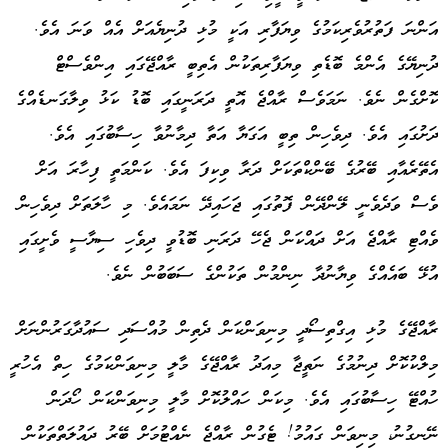
އަންނަ ފަތުރުވެރިކަމުގެ ވިޔަފާރި އަކީ މުޅި ދުނިޔެއަށް އެއް ވަނަ އެވެ.
ދުނިޔޭގެ އެންމެ ބޮޑެތި ވިޔަފާރިތަކުން އެތިބީ ރާއްޖޭގައި އިންވެސްޓް
ކޮށްގެން ނެވެ. ނަމަވެސް ރާއްޖެ އޮތީ ދަރަނީގައި ބޮޑު ކަޅު ވިލާގަނޑެއްގެ
ދަށުގައި އެވެ. ދިވެހިން ތިބީ އަގަޔާ އަތާ ދިމާނުވާ ހިސާބުގައި އެވެ.
އެތޭރެއާއި ބޭރުގެ ބޭންކްތަކަށް ދަރާ ވިކިފަ އެވެ. ކަންމަތީ ފިހާރަ އަށް
ވެސް ވަދެވެނީ ލޭންދޭން ފޮތުގައި ޖަހައިދޭ ނަމައެވެ. މި ހާލަތަށް ދިވެހިން
ވެއްޓި ރާއްޖެ އަށް ދައްކަން ޖެހޭ ދަރަނި ބޮޑުވީ ދިވެހި ސިޔާސީ ވެށީގައި
އުޅޭ ބައެއްގެ ވިޔާނުދާ ނިންމުން ތަކުންގެ ސަބަބުން ނެވެ.
ރާއްޖޭގެ މުޅި އިގްތިސޯދީ މިނިވަންކަން ދެތިން މުއްސަދި ސައުދާގަރުންނަށް
މިލްކުކޮށް ދިނުމުގެ ނަތީޖާ މިއަދު ރާއްޖޭގެ މާލީ މިނިވަންކަމުގެ ހިތް އެހުރީ
ހުއްޓޭ ހިސާބުގައި އެވެ. މިކަން ހައްލުކޮށް މާލީ މިނިވަންކަން ހޯދަން
ނޭނގުނު، މިނިވަން ގައުމު! ޓެގުން ރާއްޖެ ނެއްޓުމަށް ބޭރު ދައުލަތްތަކުން