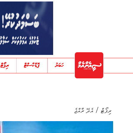
ހަބަރު
ޕޮޑްކާސްޓް
ރިޕޯޓް
/
ރިޕޯޓް
އެދޭ ރާއްޖެ