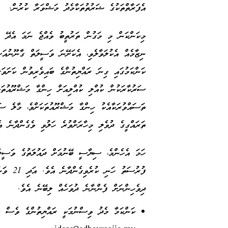
އެފަރާތްތަކުގެ ޝަރުތުތަކާމެދު މަޝްވަރާ ކުރުން.
މިކަންކަން މި މަގުން ތަރުތީބު ވެއްޖެ ނަމަ އެދޭ ރާ
ނިޒާމެއް އެކުލަވާލެވި، އެކަށޭނަ ވަސީލަތް ގާނޫނުއަސ
ކަންކަމުގައި ގިނަ ރައްޔިތުންގެ ބައިވެރިވުން ކަށަވަ
ސަރުކާރަކުން ކުއްލި ކުއްލިއަށް ހިންގާ މަޝްރޫއުތަކ
ތަސައްވުރަކާއެކު ހިންގާ މަޝްރޫއުތަކަށްވެ، މާލެ ސަރ
ތަރައްގީގެ ދުވެލި މިހާރަށްވުރެ ހަލުވި ވެގެންދާނެ އެ
ހަމަ އެހެންމެ، ސިޔާސީ ބޭނުމަށް ދައުލަތުގެ ވަސީލަތ
ފުރުސަތ
ދިވެހިންނަށް ފެންނާނެ ދުވަހެއް ލިބޭނެ އެވެ.
ކަންކަމާ މެދު ވިސްނުމަކީ ރައްޔިތުންގެ ވެސް ޒިނ