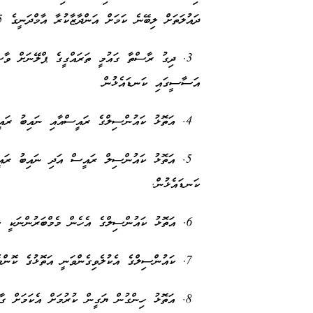
ދައުލަތަށް ލިބޭނެ ކަމަށް އަންދާޒާކުރާ އާމްދަނީގެ 5 އިންސައްތަ އަދި ބިމު ކުލީގެ 40 އިންސައްތަ).
3. ދިގު ރާސްތާ ގައުމީ ތަރައްގީގެ ޕްލޭނަށް ވާސ
އަސާސީގައި ކަނޑައެޅުން
4. އަތޮޅު ކައުންސިލްގެ ރައީސްއާއި ނައިބު ރައީސް ސީދާ އަތޮޅުން އިންތިހާބުކުރުން.
5. އަތޮޅު ކައުންސިލް ރައީސް އަދި ނައިބު ރައީ
ކަނޑައެޅުން.
6. އަތޮޅު ކައުންސިލްގެ އެހެން މެމްބަރުންނަކީ ކައުންސިލް ބައްދަލުވުންތަކަށް ހާޒިރުވާ މީހުންކަމަށް ކަނޑައެޅުން.
7. ކައުންސިލްގެ އެކުލެވިގެންވަނީ އަތޮޅުގެ ކޮންމެ ރަށަކުން އިންތިހާބު ކުރާ ބައެއްކަމަށް ކަނޑައެޅުން.
8. އަތޮޅު ހިންގުން ޔަގީން ކުރުމަށް އެކަމަށް ގާބ