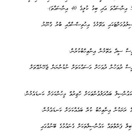
ިލުވުމަށްޓަކައި އަތޮޅުގެ އިހުތިސާސްއާއި ބާރު ގާނޫނު
ސް ދުވަހުން ދުވަހަށް މަސައްކަތަށް ނުކުންނަން ޖެހޭނެގޮތަށް
ިލް ފަރާތްތައް ކައުންސިލްތަކަށް ގެނައުމުގެ ބޭނުމުގައި