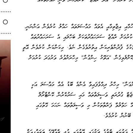
ްލު ކުރުމަށް "އެދޭ ރާއްޖެ" ކަރުދާހުން ވަނީ ހައްލުތަކެއް
ހުމާއި އިޖްތިމާއީ އެތައް މައްސަލަތައް ހައްލު ކުރެވެން އަންނަނީ
ުރުމަށް ރާއްޖެ ސަރަހައްދުތަކަށް ބަހާލައި އެ ސަރަހައްދުތައް
ތަކުގެ ފުދުންތެރިކަން އިތުރުވެގެން ނެވެ. މިކަންކަން ކުރެވެން އޮތީ
ޮށްލެވިގެން "އަތޮޅު ހިންގުން" މިހާރަށްވުރެ ވަރުގަދަ ކުރުމަށް
ަން" މިހާރު ދިމާވެފައިވާ އެންމެ ބޮޑު އެއް މައްސަލަ އަކީ
ަޖެޓާ ގުދުރަތީ ވަސީލަތްތައް މައި ސަރުކާރުން ކޮންޓްރޯލް
ާ ހަވާލުވާ ފަރާތްތަކުން މި ވަސީލަތްތައް ނަހަމަ ގޮތުގައި
ބޭނުން ކުރުމެވެ.
ް މަރުކަޒީ ބާރުގެ ދަށުގައި އޮތުމަކީ މުޅި ރާއްޖޭގެ ތަރައްގީއަށް