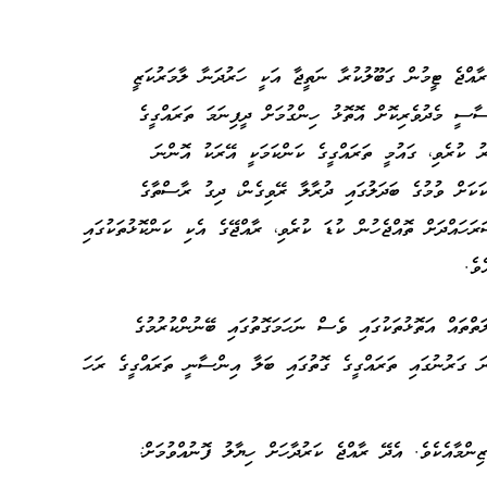
އްޖެ ޓީމުން ގަބޫލުކުރާ ނަތީޖާ އަކީ ހަރުދަނާ ލާމަރުކަޒީ
ާސީ މެދުވެރިކޮށް އޮތޮޅު ހިންގުމަށް ދީފިނަމަ ތަރައްގީގެ
ރު ކުރެވި، ގައުމީ ތަރައްގީގެ ކަންކަމަކީ އޭރަކު އޮންނަ
ަކަށް ވުމުގެ ބަދަލުގައި ދުރާލާ ރޭވިގެން، ދިގު ރާސްތާގެ
ަހައްދަށް ތޮއްޖެހުން ކުޑަ ކުރެވި، ރާއްޖޭގެ އެކި ކަންކޮޅުތަކުގައި
ވެ.
ްތައް އަތޮޅުތަކުގައި ވެސް ނަހަމަގޮތުގައި ބޭނުންކުރުމުގެ
ު ހަނި ކުރެވިގެންދާނެ އެވެ. އަދި 21 ވަނަ ގަރުނުގައި ތަރައްގީގެ ގޮތުގައި ބަލާ އިންސާނީ ތަރައްގީގެ ރަހަ
ްމާއެކެވެ. އެދޭ ރާއްޖެ ކަރުދާހަށް ހިޔާލު ފޮނުއްވުމަށް: