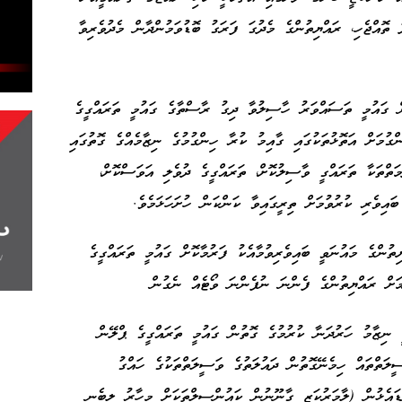
ތޮއްޖެހި، ރައްޔިތުންގެ މެދުގަ ފަރަގު ބޮޑުވަމުންދާން މެދުވެރިވާ
 ގައުމީ ތަސައްވަރު ހާސިލުވާ ދިގު ރާސްތާގެ ގައުމީ ތަރައްގީގެ
ްގުމަށް އަތޮޅުތަކުގައި ގާއިމު ކުރާ ހިންގުމުގެ ނިޒާމެއްގެ ގޮތުގައި
ަތްތަކާ ތަރައްގީ ވާސިލުކޮށް، ތަރައްގީގެ ދުވެލި އަވަސްކޮށް،
ައިވެރި ކުރުވުމަށް ތިރީގައިވާ ކަންކަން ހުށަހަޅަމެވެ.
ތުންގެ މައުނަވީ ބައިވެރިވުމާއެކު ފަރުމާކޮށް ގައުމީ ތަރައްގީގެ
މަށް ރައްޔިތުންގެ ފެންނަ ނުފެންނަ ވޯޓެއް ނެގުން
ީ ނިޒާމު ހަރުދަނާ ކުރުމުގެ ގޮތުން ގައުމީ ތަރައްގީގެ ޕްލޭން
ސީލަތްތައް ހިމެނޭގޮތުން ދައުލަތުގެ ވަސީލަތްތަކުގެ ހައްގު
ައެޅުން (ލާމަރުކަޒީ ގާނޫނުން ކައުންސިލްތަކަށް މިހާރު ލިބެނީ