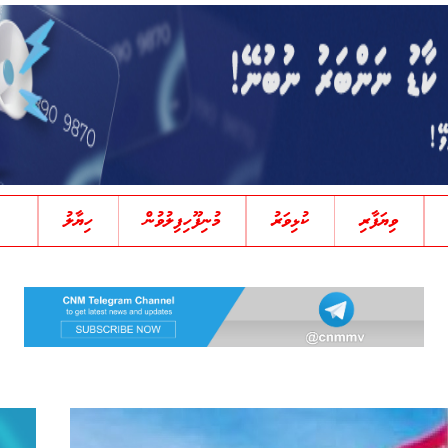
ވިޔަފާރި
ކުޅިވަރު
މުނިފޫހިފިލުވުން
ހިޔާލު