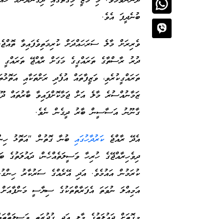
ދެންނެވުމެވެ! މި މާޒީ މިގޮތުގައި ދިގުނުދަންމާ ހައ
ބުނެދީފަ އެވެ.
ވެރިރަށް މާލެ ސަރަހައްދަށް ކުރިމަތިވެފައިވާ ތޮއްޖެ
ދުރު ރާސްތާގެ ތަރައްގީގެ މަގަށް ރާއްޖޭ ތަރައްގީ ކ
ތަރައްގީކުރެވި، ވަޒީފާތައް އުފެދި ރަށްތަކާއި އަތޮޅު
ޒަމާނުއްސުރެ މާލެ އަށް ޖަމާކޮށްފައިވާ ބާރުތައް ދޫކ
ގާނޫނު އަސާސީން ބާރު ދީގެން ނެވެ.
އެދޭ ރާއްޖެ
ކަރުދާހުގައި
ބުނާ ގޮތުން "އަތޮޅު ހިންގ
ދިވެހިރާއްޖޭގެ ހުރިހާ ވަސީލަތެއްހެން، ދައުލަތުގެ ބ
ކުރަމުން އައުމެވެ. އަދި އޭރެއްގެ ސަރުކާރު ހިންގުމ
އަމިއްލަ ނުވަތަ އެފަރާތްތަކުގެ ސިޔާސީ މަންފާއަށް 
މިގޮތަށް ދައުލަތުގެ މާލީ އަދި ގުދުރަތީ ވަސީލަތްތައ