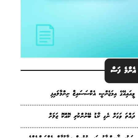
އެންމެ ފަސް
ވީއައިއޭގެ އިމަޖެންސީ އެކްސަސައިޒް ނިންމާލައިފި
ދައްތަ ވަގަށް ނެގި ކާޑު ބޭނުންކުރި ކޮއްކޮ ޖަލަށް