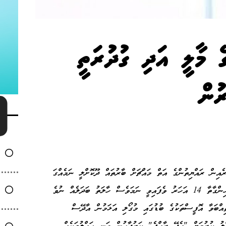
ެ މާލީ އަދި ގުދުރަތީ
ުން
ިން ރައްޔިތުންގެ އަތް މައްޗަށް ބާރުތައް ދޫކޮށްލީ ނަމެއްގަ
އެވެ. އެއް މިސާލަކީ ލާމަރުކަޒީ ނިޒާމަށް ރާއްޖެ ހިންގާތާ 14 އަހަރު ވެފައިވީ ނަމަވެސް ހާލަތު ބަދަލެއް ނުވެ
ްބަވާ އޮފީސްތަކުގެ ބުޑުގައި މުގޯލި އަޅަމުން އާދޭސް