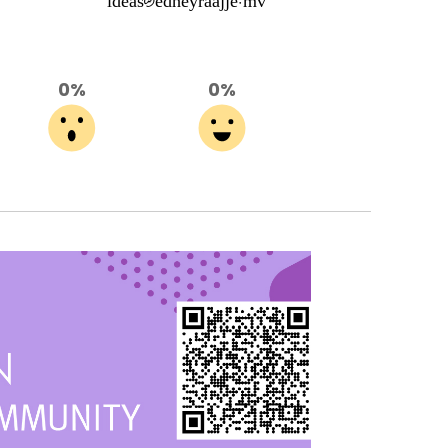
ideas@edheyraajje.mv
0%
0%