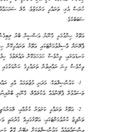
ހުރަސް އެޅި، ތަރައްގީ މަރުކަޒުވެ، މާލެ ސަރަހައްދު 
ސަބަބެކެވެ.
އަތޮޅު ހިންގުމަކީ ގާނޫނު އަސާސީން ބާރު ލިބިގެން
ޕްލޭނަށް ވާސިލުވުމަށްޓަކައި އަތޮޅު ތަރައްގީކޮށް ހިނ
ކަނޑައަޅައި، ވީހާވެސް ހަމަހަމަކޮށް ދައުލަތުގެ ހިދުމ
ވީހާވެސް ގިނަ ރައްޔިތުން ތަރައްގީގެ ކަންކަމުގައި ބ
1. ކައުންސިލްތަކާ، މަދަނީ މުޖުތަމައު އާއި ރައްޔި
ތަސައްވުރާ ޕްލޭންއެއް އެކުލަވާލާ، ގާނޫނީ ބާރުދިނު
2. އަތޮޅު ތަރައްގީ ކަށަވަރު ކުރުމާއި، ލާމަރުކަޒ
ތަންފީޒު ކުރުވުމަށްޓަކައި، އަތޮޅުގައިވާ ގުދުރަތީ ވަ
އިންސައްތައެއް ކައުންސިލްތަކަށް ލިބޭނެ ގޮތް ކަނޑ