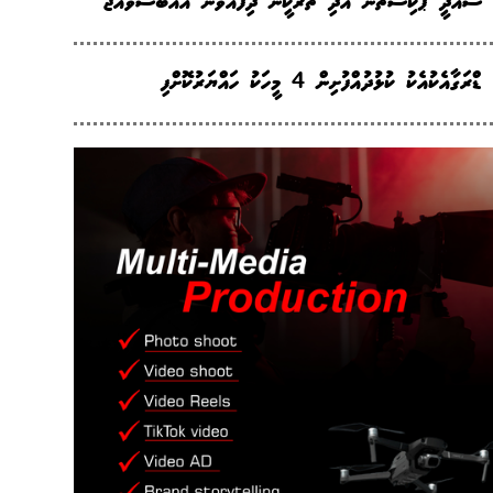
ސައުދީ ޕާކިސްތާނު އަދި ތުރުކީން ދިފާއުވާން އެއްބަސްވެއްޖެ
ޑްރަގާއެކުއެކު ކުޅުދުއްފުށިން 4 މީހަކު ހައްޔަރުކޮށްފި