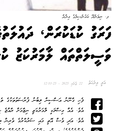
ފ. ނިލަންދޫ ކައުންސިލްގެ އިދާރާ
ފަރަގު ކުޑަކުރަން، ދައުލަތުގ
ވަސީލަތްތައް ލާމަރުކަޒު ކުރ
އަލީ މިދުހަތު
22 ޖުލައި 2025 - 12:33:25
ފެހި ގާނޫނު އަސާސީން ލިބުނު ފުރުސަތުތަކުގެ ތެރެއ
އެވެ. އަދި ވެސް އޮތީ މައި ސަރުކާރުގެ ވެރިން ތިއ