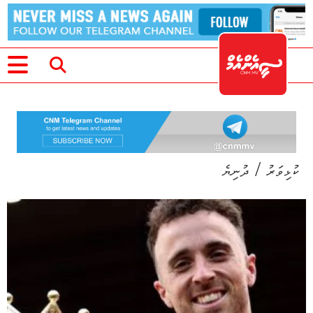
/
ކުޅިވަރު
ދުނިޔެ