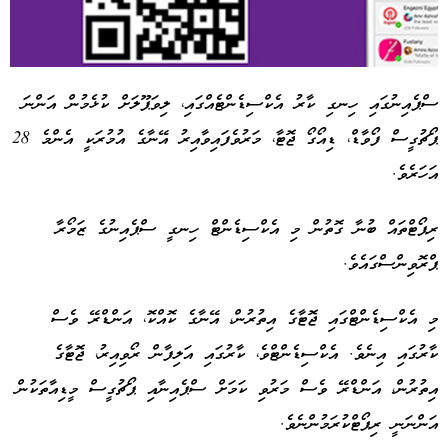
ސްޕެއިނުގައި ހިނގި ކާރު އެކްސިޑެންޓެއްގައި، ލިވަޕޫލަށް ކުޅެމުން އަންނަ
ޕޯޗުގީސް ފޯވާޑް، ޑިއޯގޯ ޖޮޓާ، މަރުވެފައިވާއިރު އޭނާގެ އުމުރަކީ އެންމެ 28
Advertisement
އަހަރެވެ.
ރިޕޯޓްތައް ބުނާ ގޮތުން މި އެކްސިޑެންޓް ހިނގީ ސްޕެއިނުގެ ޒަމޯރާ
ޕްރޮވިންސްގައެވެ.
މި އެކްސިޑެންޓްގައި ޖޮޓާގެ އިތުރުން، އޭނާގެ ކޮއްކޮ، އަންޑްރޭ ވެސް
ކާރުގައި އިނެވެ. އެކްސިޑެންޓްވެ، ކާރުގައި އަލިފާން ރޯވިއިރު، ޖޮޓާގެ
އިތުރުން، އަންޑްރޭ ވެސް މަރުވި ކަމަށް ސްޕެއިނާއި ޕޯޗުގީސް މީޑިއާތަކުން
އަންނަނީ ރިޕޯޓްކުރަމުންނެވެ.