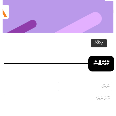
ލިވަޕޫލް
ކޮމެންޓްސް