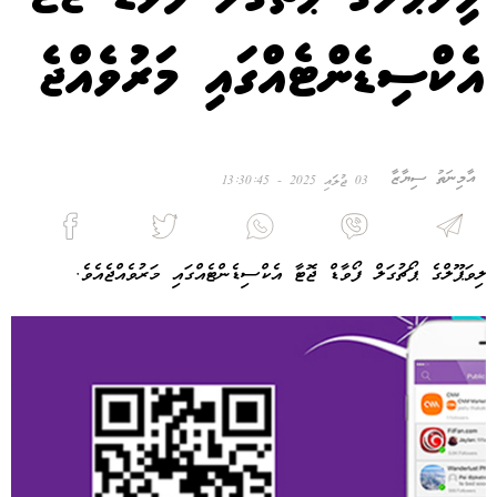
އެކްސިޑެންޓެއްގައި މަރުވެއްޖެ
އާމިނަތު ސިޔާޒާ
03 ޖުލައި 2025 - 13:30:45
ލިވަޕޫލްގެ ޕޯޗުގަލް ފޯވާޑް ޖޮޓާ އެކްސިޑެންޓެއްގައި މަރުވެއްޖެއެވެ.