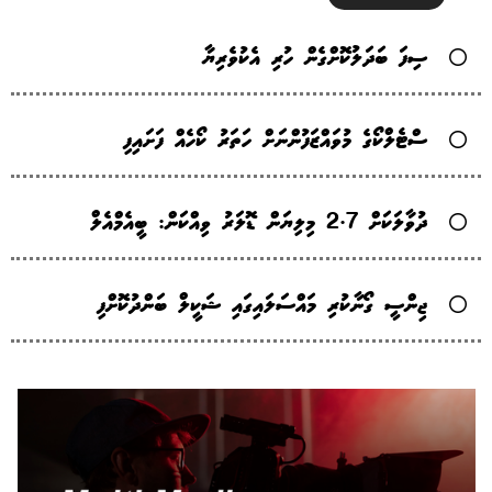
ސިފަ ބަދަލުކޮށްގެން ހުރި އެކުވެރިޔާ
ސްޓެލްކޯގެ މުވައްޒަފުންނަށް ހަތަރު ކޯހެއް ފަށައިފި
ދުވާލަކަށް 2.7 މިލިޔަން ޑޮލަރު ވިއްކަން: ބީއެމްއެލް
ޖިންސީ ގޯނާކުރި މައްސަލައިގައި ޝަކީލް ބަންދުކޮށްފި