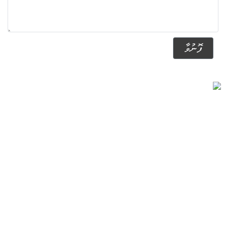
ފޮނުވާ