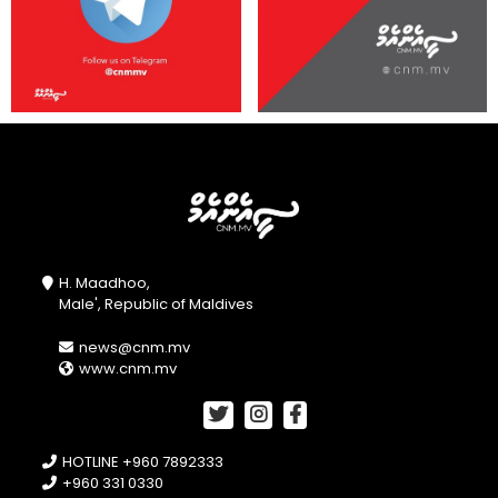
H. Maadhoo,
Male', Republic of Maldives
news@cnm.mv
www.cnm.mv
HOTLINE +960 7892333
+960 331 0330