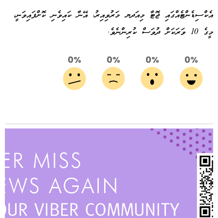
އެކްސިޑެންޓެއްގައި ޖޮޓާ މިއަދޔ މަރުވިއިރު، އޭނާ ކައިވެނި ކޮށްފައިވަނީ،
މީގެ 10 ވަރަކަށް ދުވަސް ކުރިންނެވެ.
0%
0%
0%
0%