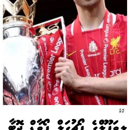
ޖޮޓާ
ލިވަޕޫލްގެ ޕޯޗުގަލް ފޯވާޑް ޖޮޓާ