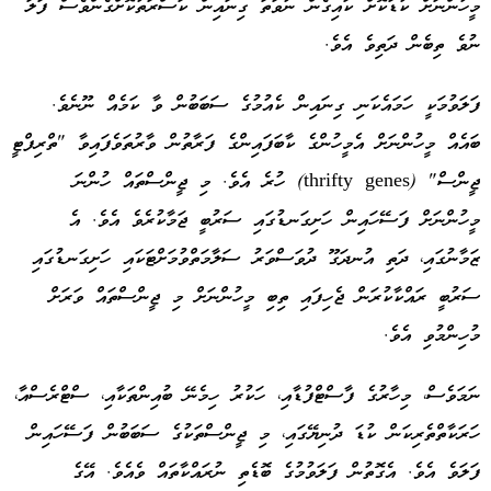
މީހުންނަށް ކުޑަކޮށް ކައިގެން ނުވަތަ ގިނައިން ކަސްރަތުކޮށްގެންވެސް ފަލަ
ނުވެ ތިބެން ދަތިވެ އެވެ.
ފަލަވުމަކީ ހަމައެކަނި ގިނައިން ކެއުމުގެ ސަބަބުން ވާ ކަމެއް ނޫނެވެ.
ބައެއް މީހުންނަށް އެމީހުންގެ ކާބަފައިންގެ ފަރާތުން ވާރުތަވެފައިވާ "ތްރިފްޓީ
ޖީންސް" (thrifty genes) ހުރެ އެވެ. މި ޖީންސްތައް ހުންނަ
މީހުންނަށް ފަސޭހައިން ހަށިގަނޑުގައި ސަރުބީ ޖަމާކުރެވެ އެވެ. އެ
ޒަމާނުގައި، ދަތި އުނދަގޫ ދުވަސްވަރު ސަލާމަތްވުމަށްޓަކައި ހަށިގަނޑުގައި
ސަރުބީ ރައްކާކުރަން ޖެހިފައި ތިބި މީހުންނަށް މި ޖީންސްތައް ވަރަށް
މުހިންމުވި އެވެ.
ނަމަވެސް، މިހާރުގެ ފާސްޓްފުޑާއި، ހަކުރު ހިމެނޭ ބުއިންތަކާއި، ސްޓްރެސްއާ،
ހަރަކާތްތެރިކަން ކުޑަ ދުނިޔޭގައި، މި ޖީންސްތަކުގެ ސަބަބުން ފަސޭހައިން
ފަލަވެ އެވެ. އެގޮތުން ފަލަވުމުގެ ބޮޑެތި ނުރައްކާތައް ވެއެވެ. އޭގެ