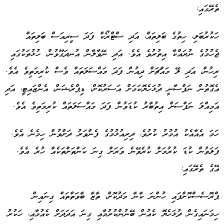
ތެރޭގައި:
ހަކުރުބަލި، ހިތުގެ ބަލިތައް، އަދި ސްޓްރޯކް ފަދަ ސީރިއަސް ބަލިތައް
ޖެހުމުގެ ނުރައްކާ އިތުރުވެ އެވެ. އަދި ނޭވާލާން އުނދަގޫވުން، ހުޅުތަކުގައި
ރިހުން، އަދި ލޭ މައްޗަށް ދިއުން ފަދަ މައްސަލަތައް ވެސް ކުރިމަތިވެ އެވެ.
އެގޮތުން ނަފްސާނީ ދުޅަހެޔޮކަމަށް އަސަރުކޮށް، ޑިޕްރެޝަން، އެންޒައިޓީ، އަދި
އަމިއްލަ ނަފްސަށް އިތުބާރު ކުޑަވުން ފަދަ މައްސަލަތައް ކުރިމަތިވެ އެވެ.
ހަމަ އެއާއެކު އުމުރު ކުރުވެ، ދިރިއުޅުމުގެ ފެންވަރު ދަށްވުން ހިމެނެ އެވެ.
ފަލަވުން ކުޑަ ކުރުމަށް ކުރެވޭނެ ވަރަށް ގިނަ ކަންތަށްތަކެއް ހުރެ އެވެ.
އޭގެ ތެރޭގައި:
ޕްރޮސެސްކޮށްފައި ހުންނަ ކާނާ މަދުކޮށް، ތާޒާ ބާވަތްތައް ގިނައިން
ހިމަނައިގެން ދުޅަހެޔޮ ކެއުން ބޭނުންކުރުމާއި ގިނަ އަދަދަށް ކެއުމާއި، ހަކުރު