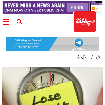
/
ފޭޑި
ސިއްހަތު