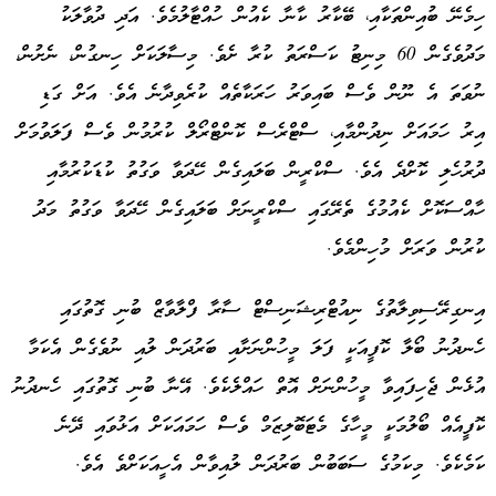
ހިމެނޭ ބުއިންތަކާއި، ބޭކާރު ކާނާ ކެއުން ހުއްޓާލުމެވެ. އަދި ދުވާލަކު
މަދުވެގެން 60 މިނިޓު ކަސްރަތު ކުރާ ށެވެ. މިސާލަކަށް ހިނގުން، ނެށުން،
ނުވަތަ އެ ނޫން ވެސް ބައިވަރު ހަރަކާތެއް ކުރެވިދާނެ އެވެ. އަށް ގަޑި
އިރު ހަމައަށް ނިދުންމާއި، ސްޓްރެސް ކޮންޓްރޯލް ކުރުމުން ވެސް ފަލަވުމަށް
ދުރުހެލި ކޮށްދެ އެވެ. ސްކްރީން ބަލައިގެން ހޭދަވާ ވަގުތު ކުޑަކުރުމާއި
ހާއްސަކޮށް ކެއުމުގެ ތެރޭގައި ސްކްރީނަށް ބަލައިގެން ހޭދަވާ ވަގުތު މަދު
ކުރުން ވަރަށް މުހިންމެވެ.
އިނގިރޭސިވިލާތުގެ ނިއުޓްރިޝަނިސްޓް ސާރާ ފްލާވާޒް ބުނި ގޮތުގައި
ހެނދުނު ބޯލާ ކޮފީއަކީ ފަލަ މީހުންނަށާއި ބަރުދަން ލުއި ނުވެގެން އެކަމާ
އުޅެން ޖެހިފައިވާ މީހުންނަށް އޮތް ހައްލެކެވެ. އޭނާ ބުނި ގޮތުގައި ހެނދުނު
ކޮފީއެއް ބޯލުމަކީ މީހާގެ މެޓަބޮލިޒަމް ވެސް ހަމައަކަށް އަޅުވައި ދޭނެ
ކަމެކެވެ. މިކަމުގެ ސަބަބުން ބަރުދަން ލުއިވާން އެހީއަކަށްވެ އެވެ.