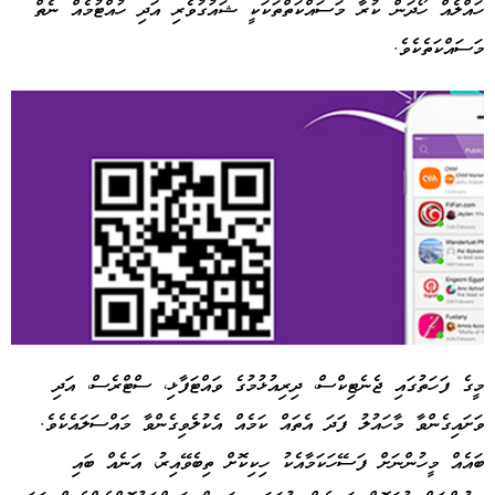
ހައްލެއް ހޯދަން ކުރާ މަސައްކަތްތަކަކީ ޝައުގުވެރި އަދި ހުއްޓުމެއް ނެތް
މަސައްކަތެކެވެ.
މީގެ ފަހަތުގައި ޖެނެޓިކްސް، ދިރިއުޅުމުގެ ވައްޓަފާޅި، ސްޓްރެސް، އަދި
ވަށައިގެންވާ މާހައުލު ފަދަ އެތައް ކަމެއް އެކުލެވިގެންވާ މައްސަލައެކެވެ.
Advertisement
ބައެއް މީހުންނަށް ފަސޭހަކަމާއެކު ހިކިކޮށް ތިބެވޭއިރު، އަނެއް ބައި