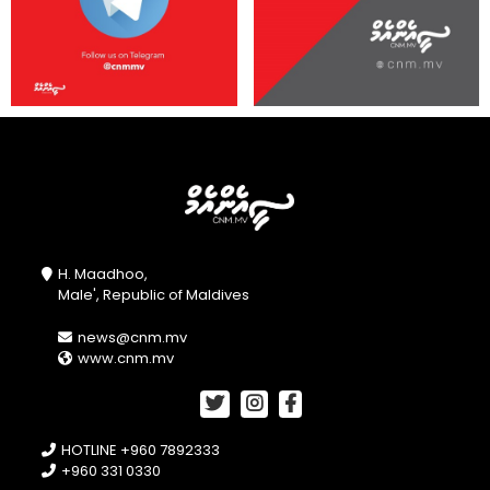
H. Maadhoo,
Male', Republic of Maldives
news@cnm.mv
www.cnm.mv
HOTLINE +960 7892333
+960 331 0330