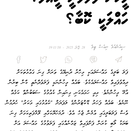
ހައްލަކީ ކޮބާ؟
ސީއެންއެމް ނިއުސް ޓީމް
28 ޖޫން 2025 - 19:11:58
ފަލަ ބަލީގެ މައްސަލައަކީ މިހާރު ދުނިޔޭގެ ވަރަށް ގިނަ ގައުމުތަކަށް
ދިމާވެފައިވާ މައްސަލައެކެވެ. ބައެއް މީހުންނަކީ ފަލަވެދާނެތީ ކާން ބިރުން
އުޅޭ މީހުންނެވެ. މިއީ ހަމައެކަނި ގިނައިން ކެއުމުގެ ސަބަބުންވާ ކަމެއް
ނޫނެވެ. ބައެއް ފަހަރު ޑޮކްޓަރުންގެ ލަފަޔަށް "ކެއުމުގައި މަކަރު" ހެދުމުން
ވެސް ފަލަބަލީގައި އުޅެން ޖެހެ އެވެ. ދުޅަހެޔޮކަމާއި ލޫޅާފަތިކަމަށް ގިނަ
ބަޔަކު ލޯބި ކުރަން ފަށާފައިވާ ޒަމާނެއްގައި ފަލަވުމުގެ މައްސަލަ އަށް