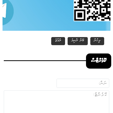
މީހުން
ބޭރު ދުނިޔެ
ރާއްޖެ
ކޮމެންޓްސް