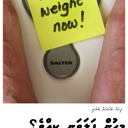
މީހަކު ބަރުދަން ބަލަނީ
މީހުން ފަލަވަނީ ކީއްވެ؟