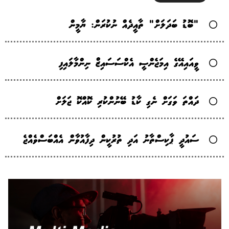
"ބޮޑު ބަދަލަށް" ތާއީދެއް ނުކުރަން: ޔާމީން
ވީއައިއޭގެ އިމަޖެންސީ އެކްސަސައިޒް ނިންމާލައިފި
ދައްތަ ވަގަށް ނެގި ކާޑު ބޭނުންކުރި ކޮއްކޮ ޖަލަށް
ސައުދީ ޕާކިސްތާނު އަދި ތުރުކީން ދިފާއުވާން އެއްބަސްވެއްޖެ