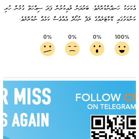
އެކަމަކު ހަނދާންކުރާށެވެ. ބަރުދަން ލުއިކުރުން ފަދަ ސިއްހަތާ ގުޅުން ހުރި
ކަންކަމުގައި ޑޮކްޓަރެއްގެ ލަފާ ނުހޯދާ އެއްވެސް ކަމެއް ނުކުރާށެވެ.
0%
0%
0%
100%