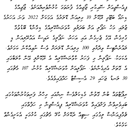
ޕީއެސްޖީއަށް ސޮއިކުރި ޖޯޖިއާގެ ފުރަތަމަ ކުޅުންތެރިޔާއަށެވެ. ޖޯޖިއާގެ
ޑިނަމޯ ބަޓޫމީ ދޫކޮށް 10 މިލިއަން ޑޮލަރުގެ އަގަކަށް 2022 ވަނަ އަހަރުގެ
ޖުލައި މަހު ނަޕޯލީ އަށް ބަދަލުވި ކްވަރަޝްކޭލިއާގެ ޑިމާންޑް ބޮޑުވުމާ
ގުޅިގެން، އޭގެ ޖެހިގެން އައި އަހަރު، ނަޕޯލީގެ ރައީސް އައުރޭލިއަން ޑީ
ލައުރެންޓީސް ވިދާޅުވި 100 މިލިއަން ޑޮލަރަށް ވެސް ނުވިއްކާނެ ކަމަށެވެ.
އެކަމަކު، ނަޕޯލީން މި ފަހަރު ކްވްރަޝްކޭލިއާ އެ ދޫކޮށްލީ އޭނާ ކްލަބްގައި
އެ ގޮތަށް އެދިގެންނެވެ. ނަޕޯލީއަށް ކްވަރަޝްކޭލިއާ ކުޅުނު، 107 މެޗުގައި
30 ލަނޑު ޖަހައި 29 އެސިސްޓް ހަދާފައިވެއެވެ.
ރިޕޯޓްތައް ބުނާ ގޮތުން، މެޑިކަލްވެސް ނިންމައި މިހާރު ފަރިތަކުރުންތަކުގައި
ބައިވެރިވާން ފަށާފައިވާ ކްވަރަޝްކޭލިއާ ޕީއެސްޖީން މި ހަފްތާގައި
ޗެމްޕިއަންސް ލީގުގައި ސިޓީއާ ދެކޮޅަށް ކުޅޭ މެޗުގައި ކުޅުމަކީ އެކަށީގެންވާ
ކަމެކެވެ.