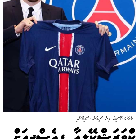
ކްވަރަޝްކޭލިއާ ޕީއެސްޖީއަށް ސޮއިކޮށްފި
ކްވަރަޝްކޭލިއާ ޕީއެސްޖީއަށް