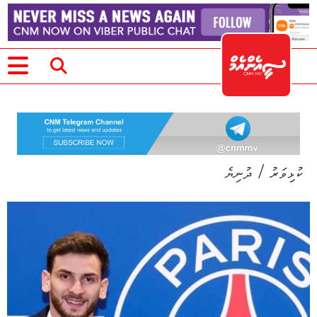
/
ކުޅިވަރު
ދުނިޔެ