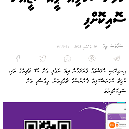
ސޮއިކޮށްފި
ސްޕޯޓްސް ޓީމް
19 ޖެނުއަރީ 2025 - 06:19:54
އިނގިރޭސި ކްލަބްތައް ފާރަލަމުން ދިޔަ ނަޕޯލީ އަށް ކުޅޭ ޖޯޖިއާގެ ތަރި،
ކްވިޗާ ކްވަރަޝްކޭލިއާ ފްރާންސްގެ ޗެމްޕިއަން، ޕީއެސްޖީ އަށް
ސޮއިކޮށްފިއެވެ.