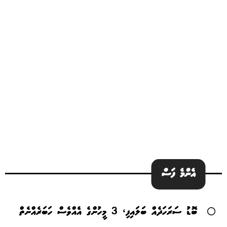
އެންމެ ފަސް
ބޮޑު ސަރަހަދެއް ބަލައިފި، 3 މީހުންގެ އެެއްވެސް ހަބަރެއްނެތް