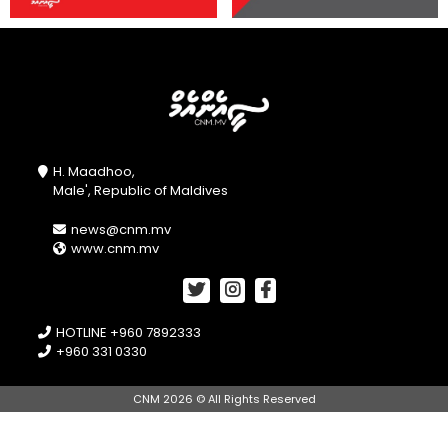
H. Maadhoo,
Male', Republic of Maldives
news@cnm.mv
www.cnm.mv
HOTLINE +960 7892333
+960 331 0330
CNM 2026 © All Rights Reserved
//openPhotoSwipe();
document.getElementById("btnA").onclick =