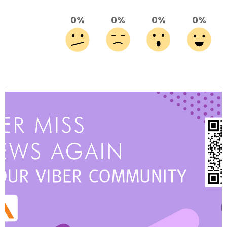
0%
0%
0%
0%