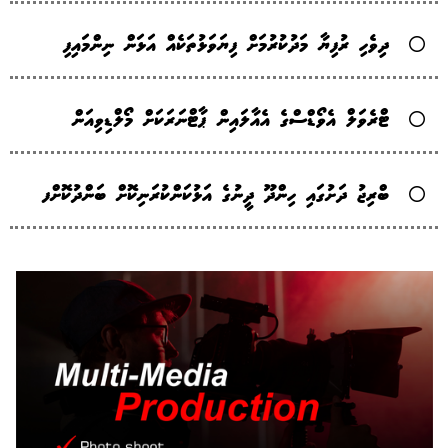
ދިވެހި ރުފިޔާ މަދުކުރުމަށް ފިޔަވަޅުތަކެއް އަޅަން ނިންމައިފި
ޓްރެވަލް އެވޯޑްސްގެ އެއާލައިން ޕާޓްނަރަކަށް މޯލްޑިވިއަން
ބްރިޖު ދަށުގައި ހިންދޫ ދީނުގެ އަޅުކަންކުރަނިކޮށް ބަންދުކޮށްފ