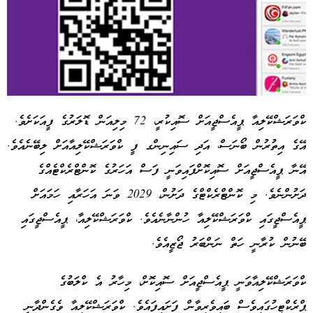
ކްވަރަޝްކޭލިއާ ޕީއެސްޖީއަށް ސޮއިކުރީ، 72 މިލިއަން ޑޮލަރުގެ ފީއަކަށެވެ.
އޭގެ އިތުރުން ބޯނަސް، އަދި ސައިނިންގ ފީ ކްވަރަޝްކޭލިއާއަށް ލިބޭނެއެވެ.
Advertisement
އޭނާ ޕީއެސްޖީއަށް ސޮއިކޮށްފައިވަނީ ފަސް އަހަރުގެ ކޮންޓްރެކްޓެއްގެ
ދަށުންނެވެ. މި ކޮންޓްރެކްޓްގެ ދަށުން، 2029 ވަނަ އަހަރާއި ހަމައަށް
ޕީއެސްޖީގައި ކްވަރަޝްކޭލިއާ ހުންނާނެއެވެ. ކްވަރަޝްކޭލިއާ، ޕީއެސްޖީގައި
ބޭނުން ކުރާނީ ހަތް ނަންބަރު ޖޯޒީއެވެ.
ކްވަރަޝްކޭލިއާވަނީ ޕީއެސްޖީއަށް ސޮއިކޮށް، މިހާރު އެ ކްލަބުގެ
ޕްރެކްޓިހުގައިވެސް ބައިވެރިވާން ފަށައިފައެވެ. ކްވަރަޝްކޭލިއާ ވެގެންދާނީ