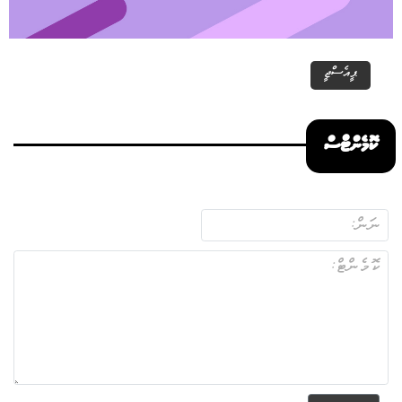
ޕީއެސްޖީ
ކޮމެންޓްސް