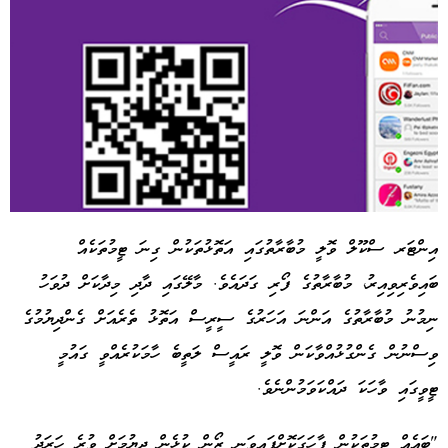
އިންޓަރ ސްކޫލް ވޮލީ މުބާރާތުގައި އަތޮޅުތަކުން ގިނަ ޓީމުތަކެއް
ބައިވެރިވިއިރު، މުބާރާތުގެ ފޯރި ގަދައެވެ. މާލޭގައި ދާދި މިދާކަށް ދުވަހު
Advertisement
ނިމުނު މުބާރާތުގެ އަންނަ އަހަރުގެ ސީރީސް އަތޮޅު ތެރެއަށް ގެންދިޔުމުގެ
ވިސްނުން ގެންގުޅުއްވާކަން ވޮލީ ރައީސް ލަތީބެ ހާމަކުރެއްވީ ގައުމީ
ޓީވީގައި ވާހަކަ ދައްކަވަމުންނެވެ.
"ބައެއް ޓީމުތަކުން ފާހަގަކޮށްފައިވަނީ ޒޯން ކުޅެން ދިޔުމަށް ވުރެ ހަރަދު