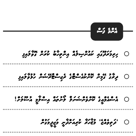
އެންމެ ފަސް
ހިރިމަރަދޫގައި ކައުންސިލެއް އިންތިހާބު ކުރަން ގޮވާލައިފި
ދިރާގު ގޭމިން ކޮންކުއެސްޓްގެ ރެޖިސްޓްރޭޝަން ހުޅުވާލައިފި
އެސްއެމްއީގެ ކޮންވެންޝަނަލް ލޯނުތައް އިސްލާމީ އުސޫލަށް!
'ދަތިވެއްޖެ' މުޒާހަރާ ކުރިއަށްދާނީ މަޖީދީމަގުން