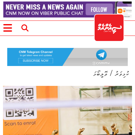
/
ކުޅިވަރު
ވޮލީބޯޅަ