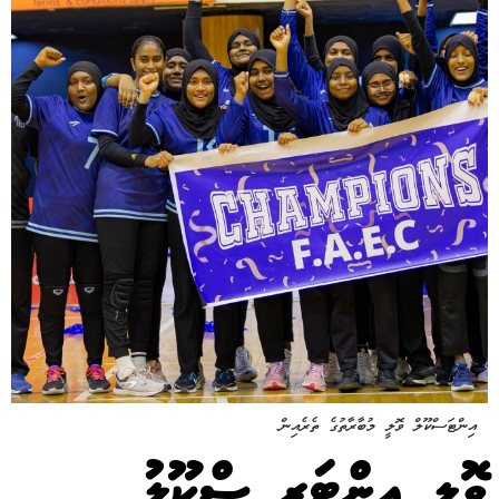
އިންޓަސްކޫލް ވޮލީ މުބާރާތުގެ ތެރެއިން
ވޮލީ އިންޓަރ ސްކޫލު