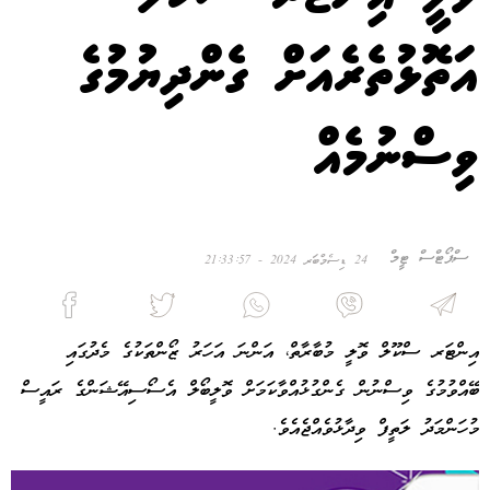
އަތޮޅުތެރެއަށް ގެންދިޔުމުގެ
ވިސްނުމެއް
ސްޕޯޓްސް ޓީމް
24 ޑިސެމްބަރ 2024 - 21:33:57
އިންޓަރ ސްކޫލް ވޮލީ މުބާރާތް، އަންނަ އަހަރު ޒޯންތަކުގެ މެދުގައި
ބޭއްވުމުގެ ވިސްނުން ގެންގުޅުއްވާކަމަށް ވޮލީބޯލް އެސޯސިއޭޝަންގެ ރައީސް
މުހަންމަދު ލަތީފް ވިދާޅުވެއްޖެއެވެ.