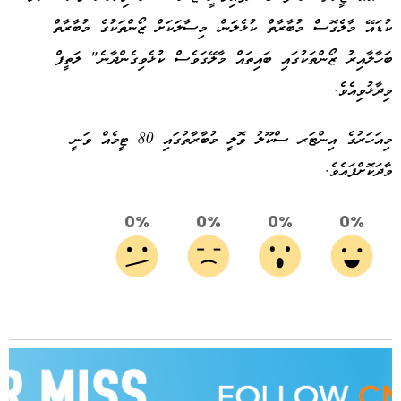
ކުޑައޭ މާލެގޮސް މުބާރާތް ކުޅެލަން، މިސާލަކަށް ޒޯންތަކުގެ މުބާރާތް
ބަހާލާއިރު ޒޯންތަކުގައި ބައިތައް މާލޭގަވެސް ކުޅެވިގެންދާނެ" ލަތީފް
ވިދާޅުވިއެވެ.
މިއަހަރުގެ އިންޓަރ ސްކޫލު ވޮލީ މުބާރާތުގައި 80 ޓީމެއް ވަނީ
ވާދަކޮށްފައެވެ.
0%
0%
0%
0%