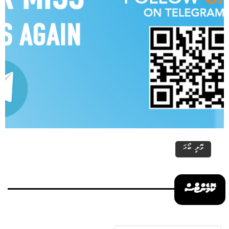
ވޮލީ ބޯޅަ
ކޮމެންޓްސް