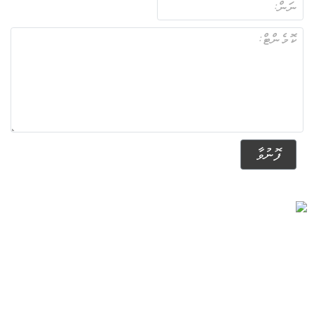
ފޮނުވާ