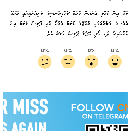
ކާވާ އިން ބޭއްވި އަންހެން ކްލަބް ޗެމްޕިއަންޝިޕް ކުރިއަށްދިޔައީ މާލޭގަ
އެވެ. އެ މުބާރާތުގައި ރާއްޖޭގެ ކްލަބް ވެމްކޯ އާއި ޕޮލިސް ކްލަބް އިން
ކުޅުނުއިރު ތަށި ހޯދީ ނޭޕާލް ޕޮލިސް ކްލަބް އެވެ.
0%
0%
0%
0%