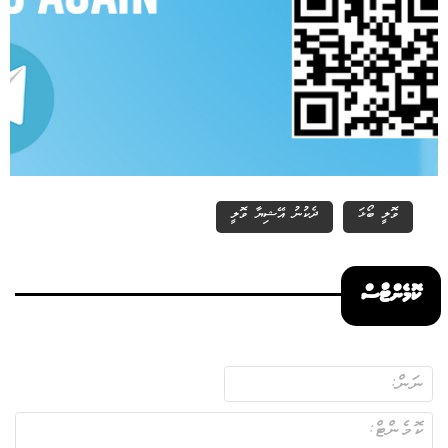
ވޮލީ ބޯޅަ
ދެކުނު އޭޝިޔާ ވޮލީ
ކޮމެންޓްސް