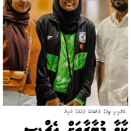
އެޗްޑީސީ ޓީމުގެ މެންބަރަކު ފުރުމުގެ ކުރިން
ކާވާ މުބާރާތަށް އެޗްޑީސީ