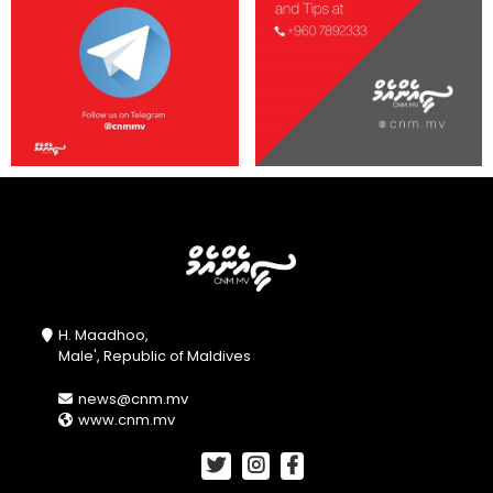
H. Maadhoo,
Male', Republic of Maldives
news@cnm.mv
www.cnm.mv