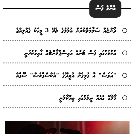
އެންމެ ފަސް
ދޯންޏެއް ސަލާމަތްކުރަން އުޅުމުގެ ތެރޭ 3 މީހަކު ގެއްލިއްޖެ
އުކުޅަހުގައި ފަސް ޓަނުގެ އައިސްޕްލާންޓެއް ގާއިމުކުރަނީ
"އަވަސް" އާ ގުޅިގެން އުރީދޫގެ "އެކްސްޕްރެސް" ޝޮޕެއް
މާލޭގެ ގެއެއް ނީލަމުގައި ވިއްކާލަނީ