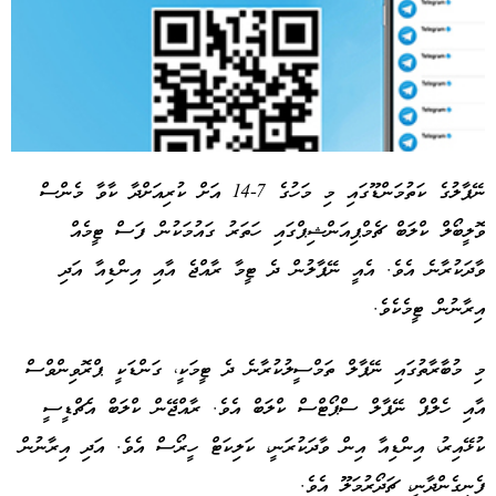
ނޭޕާލުގެ ކަތުމަންޑޫގައި މި މަހުގެ 7-14 އަށް ކުރިއަށްދާ ކާވާ މެންސް
ވޮލީބޯލް ކްލަބް ޗެމްޕިއަންޝިޕްގައި ހަތަރު ގައުމަކުން ފަސް ޓީމެއް
Advertisement
ވާދަކުރާނެ އެވެ. އެއީ ނޭޕާލުން ދެ ޓީމާ ރާއްޖެ އާއި އިންޑިއާ އަދި
އިރާނުން ޓީމެކެވެ.
މި މުބާރާތުގައި ނޭޕާލް ތަމްސީލުކުރާނެ ދެ ޓީމަކީ، ގަންޑަކީ ޕްރޮވިންވްސް
އާއި ހެލްޕް ނޭޕާލް ސްޕޯޓްސް ކްލަބް އެވެ. ރާއްޖޭން ކްލަބް އެޗްޑީސީ
ކުޅޭއިރު، އިންޑިއާ އިން ވާދަކުރަނީ، ކަލިކަޓް ހީރޯސް އެވެ. އަދި އިރާނުން
ފެނިގެންދާނީ، ޗަދޯރުމަލޫ އެވެ.