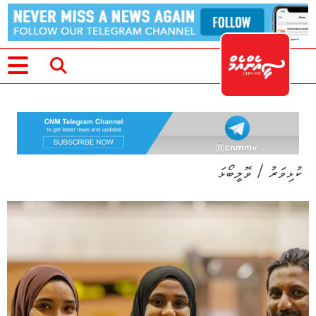
/
ކުޅިވަރު
ވޮލީބޯޅަ