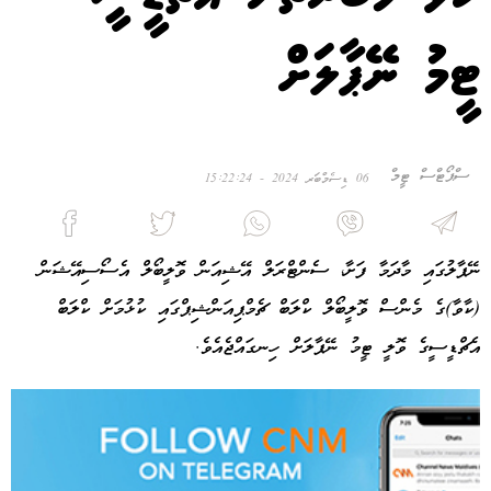
ޓީމު ނޭޕާލަށް
ސްޕޯޓްސް ޓީމް
06 ޑިސެމްބަރ 2024 - 15:22:24
ނޭޕާލުގައި މާދަމާ ފަށާ، ސެންޓްރަލް އޭޝިއަން ވޮލީބޯލް އެސޯސިއޭޝަން
(ކާވާ)ގެ މެންސް ވޮލީބޯލް ކްލަބް ޗެމްޕިއަންޝިޕްގައި ކުޅުމަށް ކްލަބް
އެޗްޑީސީގެ ވޮލީ ޓީމު ނޭޕާލަށް ހިނގައްޖެއެވެ.