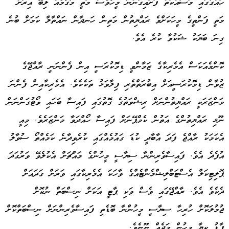
ހައްގުގައި މަސައްކަތް ފަށައިގަންނަ މީހާވެސް މަތީ މަގާމެއް ލިބޭ އިރަށް
މަތީ ފަންތީގެ މީހަކަށްވެ ރައްޔިތުން މަތިން ހަނދާން ނައްތާލާ ކަމަށް ބުނެ
ގިނަ ބަޔަކު ޝަކުވާ ކުރެ އެވެ.
ކޮންމެއަކަސް އެމެރިކާގެ ޒަމާންވީ ޑިމޮކުރަސީ އިން ފެންނަނީ ރާއްޖޭގެ
ޒުވާން ޑިމޮކުރަސީއަށް އިބުރަތްތެރި ފިލާވަޅު ތަކެކެވެ. އެމެރިކާއިން ފެންނަ
މަންޒަރަކީ ރައްޔިތުންނަށް ރިޝްވަތުގެ ގޮތުގައި ފައިސާ ބަހައި ވޯޓުގަންނަން
ނޫޅި ރައްޔިތުންގެ އަތުން ކެމްޕޭނަށް ފައިސާ ހޯއްދަވާ މަންޒަރެވެ. މިއީ
އެކަމަކު ރާއްޖެ ފަދަ އާބާދީ ކުޑަ ގައުމެއްގައި ކުރެވިދާނެ ކަމެއްތޯ ސުވާލު
އުފެދެ އެވެ. ފައިސާވެރިންނާ ސިޔާސީ މީހުންގެ މައްޗަށް އެކުލެވޭ ވަރުގަދަ
ޕޮލިޓިކަލް އެސްޓަބްލިޝްމެންޓެއްގެ ވާހަކަ އެމެރިކާގައި ވަރަށް ގަދައަށް
ދެކެވެ އެވެ. ރާއްޖޭގައި ވެސް ވަކި ޕާޓީ އަކަށް ނިސްބަތް ނުކޮށް
ޖުމުލަކޮށް ހުރިހާ ސިޔާސީ މީހުންނާ ބޮޑެތި ފައިސާވެރިންނަށް ނިސްބަތްކޮށް
ފާޑު ކިޔާ މީހުން މަދެއް ނޫނެވެ.