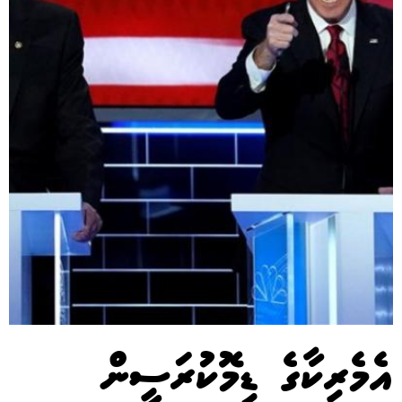
އެމެރިކާގެ ޑިމޮކުރަސީން