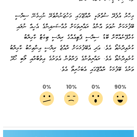
މިހާރު އުފެދޭ ސުވާލަކީ ރާއްޖޭގައި މަހުޖަނުންތެރޭ ނުހިމެނޭ ސިޔާސީ
ބޭފުޅަކަށް ނުވަތަ އާންމު ރައްޔިތަކަށް މުއްސަނދިންގެ އެހީއާ ނުލައި
ކެމްޕޭނެއްކޮށް ބޮޑު ސިޔާސީ ޕާޓީއެއްގެ ރިޔާސީ ޓިކެޓް ކާމިޔާބު
ކުރެވިދާނެތޯ އެވެ. އަދި އެބޭފުޅަކަށް ރާއްޖެ ރިޔާސީ އިންތިހާބު ކާމިޔާބު
ކުރެވިދާނެތޯ އެވެ. ރައްޔިތުންގެ ފަރާތުން އެވަރުގެ އިތުބާރާއި ލޯބި ހޯދޭ
ވަރުގެ ބޭފުޅަކު ރާއްޖޭގައި އެބަހުރިތޯ އެވެ.
0%
10%
0%
90%