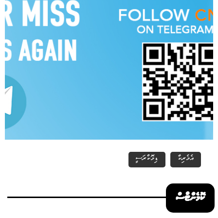
އެމެރިކާ
ޑިމޮކްރަސީ
ކޮމެންޓްސް