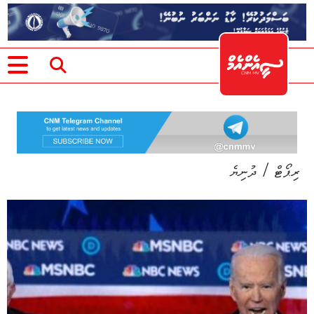
/
ރިޕޯޓް
ދުނިޔެ