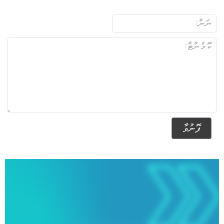
ފޮނުވާ