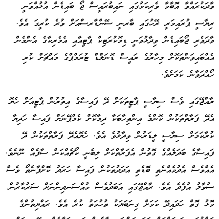
ވާދަކުރައްވާ އޮބާމާ ވެރިކަމުގައި ނައިބުރައީސް ޖޯ ބައިޑެން އުޅުއްވަނީ
ރިޔާސީ ޕުރައިމަރީ ރޭހުގައި ބާރނީ ސޭންޑާރސްއަށް ވުރެ ކުރީގަ އެވެ.
ވާދަވެރި ޖޯބައިޑެން ވިދާޅުވަނީ ޑިމޮކުރަޓިކް ޕާޓީއާއި އެމެރިކާގެ އެންމެން
އެއްބައިވަންތަކޮށް މިހާރުގެ ރައީސް ޑޮނަލްޑް ޓުރަމްޕްގެ މައްޗަށް ކުރި
ހޯއްދަވާނެ ކަމަށެވެ.
ރާއްޖޭގައި ވެސް ސިޔާސީ ޕާޓީތަކަށް ދޭ ފައިސާގެ އިތުރުން ޕާޓީއަށް ހެޔޮ
އެދޭ ފަރާތްތަކުން ކޮންމެ އިންތިހާބަކާ ދިމާކޮށް ކެމްޕޭނަށް ފައިސާ ހަދިޔާ
ކުރާކަމަށް ސިޔާސީ ލީޑަރުން ވިދާޅުވެ އެވެ. ހެޔޮއެދޭ ފަރާތްތަކުން ދޭ
ފައިސާގެ ބަދަލެއްގެ ގޮތުން އެފަރާތްކަށް ލިބެނީ ކޯޗެއްކަން ސާފެއް ނޫނެވެ.
އެއްވެސް އެދުމެއްނެތި ބޮޑެތި އަދަދުތަކުން ފައިސާ ހަރަދު ކޮށްފާނެތޯ ވެސް
ސުވާލު އުފެދެ އެވެ. ރާއްޖޭގައި އަބަދުވެސް މުއްސަނދިންނަށް ސަރުކާރުން
މޮޅު ގޮތް ހަދައިދޭ ކަމަށް ގިނަބަޔަކު ތުހުމަތު ކުރެ އެވެ. ރައްޔިތުންގެ