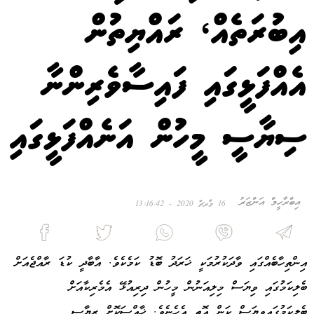
އިބުރަތެއް، ރައްޔިތުން
އެއްފަޅީގައި ފައިސާވެރިންނާ
ސިޔާސީ މީހުން އަނެއްފަޅީގައި
އިބްރާހީމް އަންޒަރު
16 މާރޗް 2020 - 13:16:42
އިންތިހާބެއްގައި ވާދަކުރުމަކީ ޚަރަދު ބޮޑު ކަމެކެވެ. އާބާދީ ކުޑަ ރާއްޖެއަށް
ބެލިކަމުގައި ވިޔަސް މިލިއަނުން މީހުން ދިރިއުޅޭ އެމެރިކާއަށް
ބެލިކަމުގައިވިޔަސް ކަން އޮތީ އެހެނެވެ. ޚާއްސަކޮށް ރިޔާސީ