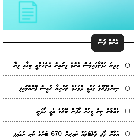
އެންމެ ފަސް
މިދިޔަ ހަފްތާގައިވެސް އެންމެ ގިނައިން އެތެރެކުރީ ބިހާއި ފިޔާ
ސިންގަޕޫރުގެ ގައުމީ ދުވަހުގެ ތަހުނިޔާ ރައީސް ފޮނުއްވައިފި
ގެއްލުނު ތިން މީހުން ހޯދަން ބޭރުގެ އެހީ ހޯދަނީ
އަމާން ދޯދި ފުލެޓުތައް ކައިރިން 670 ޓަނުގެ ކުނި ނަގައިފި