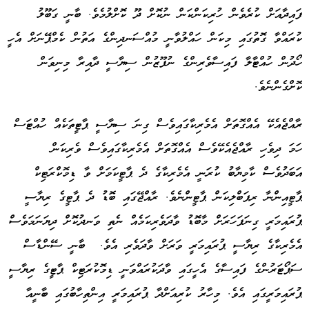
ފައިދާއަށް ކުރެވެން ހުރިކަންކަން ނުކޮށް ދޫ ކޮށްލުމެވެ. ބާނީ ގަބޫލު
ކުރައްވާ ގޮތުގައި މިކަން ހައްލުވާނީ މުއްސަނދިންގެ އަތުން ކެމްޕޭނަށް އެހީ
ހޯދުން ހުއްޓާލާ ފައިސާވެރިންގެ ނުފޫޒުން ސިޔާސީ ދާއިރާ މިނިވަން
ކޮށްގެންނެވެ.
ރާއްޖެއެކޭ އެއްގޮތަށް އެމެރިކާގައިވެސް ގިނަ ސިޔާސީ ޕާޓީތަކެއް ހުއްޓަސް
ހަމަ ދިވެހި ރާއްޖެއެކޭވެސް އެއްގޮތަށް އެމެރިކާގައިވެސް ވެރިކަން
އަބަދުވެސް ކާމިޔާބު ކުރަނީ އެމެރިކާގެ ދެ ޕާޓީކަމަށް ވާ ޑިމޮކްރަޓިކް
ޕާޓީއިންނާ ރިޕަބްލިކަން ޕާޓީންނެވެ. ރާއްޖޭގައި ބޮޑު ދެ ޕާޓީގެ ރިޔާސީ
ޕުރައިމަރީ ގިނަފަހަރަށް މާބޮޑު ވާދަވެރިކަމެއް ނެތި ވަނދުކޮށް ދިޔަނަމަވެސް
އެމެރިކާގެ ރިޔާސީ ޕުރައިމަރީ ވަރަށް ވާދަވެރި އެވެ. ބާނީ ސޭންޑާސް
ސަޕޯޓަރުންގެ ފައިސާގެ އެހީގައި ވާދަކުރައްވަނީ ޑިމޮކުރަޓިކް ޕާޓީގެ ރިޔާސީ
ޕުރައިމަރީގައި އެވެ. މިހާރު ކުރިއަށްދާ ޕުރައިމަރީ އިންތިހާބުގައި ބާނީއާ