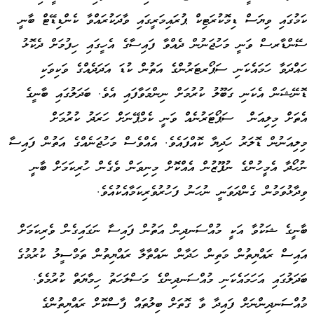
ކަމުގައި ވިޔަސް ޑިމޮކުރަޓިކް ޕުރައިމަރީގައި ވާދަކުރައްވާ ކެންޑިޑޭޓް ބާނީ
ސޭންޑާރސް ވަނީ މަހުޖަނުން ދެއްވާ ފައިސާގެ އެހީގައި ހިފުމަށް ދެކޮޅު
ހައްދަވާ ހަމައެކަނި ސަޕޯރޓަރުންގެ އަތުން ކުޑަ އަދަދެއްގެ ވަކިވަކި
ޑޮނޭޝަން އެކަނި ގަބޫލު ކުރުމަށް ނިންމަވާފައި އެވެ. ބަދަލުގައި ބާނީގެ
އެތަށް މިލިއަން ސަޕޯޓަރުނެއް ވަނީ ކެމްޕޭނަށް ހަރަދު ކުރުމަށް
މިލިއަނުން ޑޮލަރު ހަދިޔާ ކޮއްފައެވެ. އެއްވެސް މަހުޖަނެއްގެ އަތުން ފައިސާ
ނުހޯދާ އެމީހުންގެ ނުފޫޒުން އެއްކޮށް މިނިވަން ވެގެން ހުރިކަމަށް ބާނީ
ވިދާޅުވަމުން ގެންދަވަނީ ނުހަނު ފަހުރުވެރިކަމާއެކުއެވެ.
ބާނީގެ ޝަކުވާ އަކީ މުއްސަނދިން އަތުން ފައިސާ ނަގައިގެން ވެރިކަމަށް
އައިސް ރައްޔިތުން މަތިން ހަދާން ނައްތާލާ ރައްޔިތުން ތަމްސީލު ކުރުމުގެ
ބަދަލުގައި އަހަމައެކަނި މުއްސަނދިންގެ މަސްލަހަތު ހިމާޔަތް ކުރުމެވެ.
މުއްސަނދިންނަށް ފައިދާ ވާ ގޮތަށް ބިލުތައް ފާސްކޮށް ރައްޔިތުންގެ