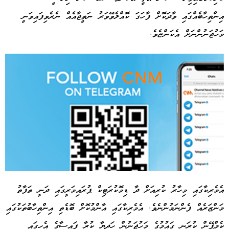
އިންތިހާބެއްގައި ވާދަކޮށް ފާހަގަ ކޮއްލެވޭވަރު ނަތީޖާއެއް ނެރެވިފައިވަނީ
މަހުޖަނުންނަށް އެކަންޏެވެ.
އެމެރިކާގައި މިހާރު ކުރިއަށް ދާ ޑިމޮކުރަޓިކް ޕުރައިމަރީގައި ދަނީ ތަފާތު
މަންޒަރެއް ފެންނަމުންނެވެ. އެމެރިކާގައި އާންމުކޮށް ބޮޑެތި އިންތިހާބުތަކުގައި
Advertisement
ކެމްޕޭން ކުރަނީ ގައުމުގެ މަހުޖަނުން ހަދިޔާ ކުރާ ފައިސާގެ އެހީގައި