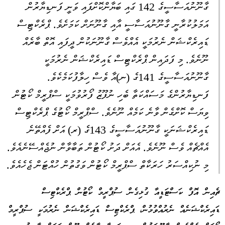
ގާނޫނުއަސާސީގެ 142 ގައި ބަޔާންކޮށްފައި ވަނީ ފަނޑިޔާރުން
އަމަލުކުރާނީ ގާނޫނުއަސާސީ އާއި ގާނޫނަށް ކަމަށެވެ. ޕްރެކްޓިސް
ޑައިރެކްޝަން ނެރުމަކީ އެއްވެސް ގާނޫނަކުން ދީފައި އޮތް ބާރެއް
ނޫނެވެ. މި ފަދައިން ޕްރެކްޓިސް ޑައިރެކްޝަން ނެރުމަކީ
ގާނޫނުއަސާސީގެ 141ގެ (ނ)އާ ވެސް ހިލާފުކަމެކެވެ.
ފަނޑިޔާރުންގެ މަސައްކަތާ ބެހި ނުފޫޒު ފޯރުވުމަކީ ސްޕްރީމް ކޯޓުން
ވިޔަސް ކޮށްގެން ވާނެ ކަމެއް ނޫނެވެ. ސްޕްރީމް ކޯޓުގެ ޕްރެކްޓިސް
ޑައިރެކްޝަނަކީ ގާނޫނުއަސާސީގެ 143ގެ (ރ) އަށް ފެއްތޭނެ
އެއްޗެއް ވެސް ނޫނެވެ. އެއަށް ދަށު ކޯޓުން ތަބާވާން ނުޖެއްސޭނެއެވެ.
މި ނުކިއްސަރު ހަރަކާތް ސްޕްރީމް ކޯޓުން ވަގުތުން ހުއްޓަން ޖެހެއެވެ.
ޗެއިން އޮފް ކަސްޓަޑީއާ ގުޅިގެން ސުޕްރީމް ކޯޓުން ޕްރެކްޓިސް
ޑައިރެކްޝަނެއް ނެރުއްވުމުން، ޕްރެކްޓިސް ޑައިރެކްޝަން ނެރުމަކީ ސުޕްރީމް