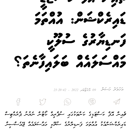
ޑައިރެކްޝަން: އުއްތަމަ
ފަނޑިޔާރުގެ ސުލޫކީ
މައްސަލައެއް ބަލައިފާނެތަ؟
އަހުމަދު ހަސަން
09 އޮކްޓޯބަރ 2022 - 23:20:42
ޗެއިން އޮފް ކަސްޓަޑީގެ ކަންތަކުގައި ސުޕްރީމް ކޯޓުން ނެރުނު ޕްރެކްޓިސް
ޑައިރެކްޝަނާއެކު އުއްތަމަ ފަނޑިޔާރުގެ ސުލޫކީ މައްސަލައެއް ޖޭއެސްސީން