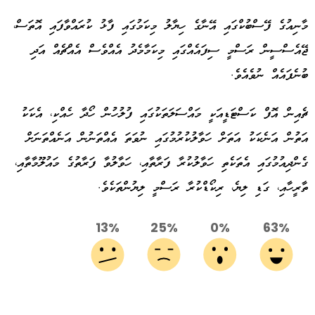
މާނިއުގެ ފޭސްބުކްގައި އޭނާގެ ހިޔާލު މިކަމުގައި ފާޅު ކުރައްވާފައި އޮތަސް،
ޖޭއެސްސީން ރަސްމީ ސިފައެއްގައި މިކަމާމެދު އެއްވެސް އެއްޗެއް އަދި
ބުނެފައެއް ނުވެއެވެ.
ޗެއިން އޮފް ކަސްޓަޑީއަކީ މައްސަލަތަކުގައި ފުލުހުން ހޯދާ ހެއްކި، އެކަކު
އަތުން އަނެކަކު އަތަށް ހަވާލުކުރުމުގައި ނުވަތަ އެއްތަނުން އަނެއްތަނަށް
ގެންދިއުމުގައި އެތަކެތި ހަވާލުކުރާ ފަރާތާއި، ހަވާލުވާ ފަރާތުގެ މައުލޫމާތާއި،
ތާރީހާއި، ގަޑި ލިޔެ، ރިކޯޑްކުރާ ރަސްމީ ލިޔުންތަކެވެ.
13%
25%
0%
63%