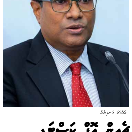
އުއްތަމަ ފަނޑިޔާރު
ޗެއިން އޮފް ކަސްޓަޑީ