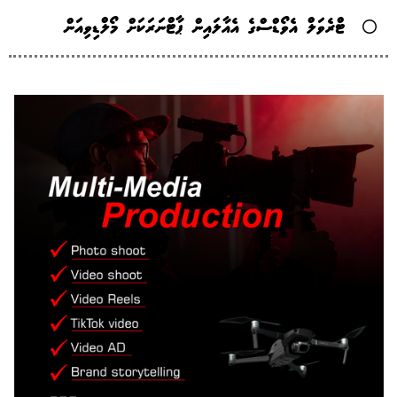
ޓްރެވަލް އެވޯޑްސްގެ އެއާލައިން ޕާޓްނަރަކަށް މޯލްޑިވިއަން