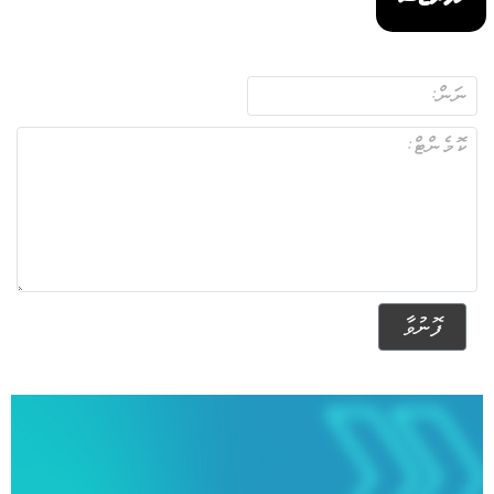
ފޮނުވާ