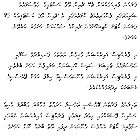
ފުލުހުން ފުރިހަމަކުރަން ޖެހޭ ޗެއިން އޮފް ކަސްޓަޑީގެ މައްސަލައެއް
ޝަރީއަތުގައި ފެންމަތިވެއްޖެ ހާލަތެއްގައި އެ ޗެއިން އޮފް ކަސްޓަޑީއަކާ ގުޅޭ
ފުލުހުން ކޯޓަށް ހާޒިރުކޮށްގެން ޗެއިންގެ ސައްހަކަން ކަށަވަރު ކުރެވޭނެ
ކަމަށެވެ.
މި ޕްރެކްޓިސް ޑައިރެކްޝަނާ ގުޅިގެން، އުއްތަމަ ފަނޑިޔާރުގެ ސުލޫކީ
މައްސަލައެއް ޖުޑީޝަލް ސަވިސް ކޮމިޝަނުން ބަލައިފާނެ ކަމަށް ބެލެވެނީ
މި ޕްރެކްޓިސް ޑައިރެކްޝަން ގާނޫނުއަސާސީއާ ހިލާފު ކަމަށް ޖޭއެސްސީގެ
މެންބަރަކު ވިދާޅުވުމާއެކުއެވެ.
ވަކީލުންގެ ފަރާތުން ޖޭއެސްސީ ތަމްސީލު ކުރައްވާ މެމްބަރު އަބްދުލް މާނިއު
ހުސެއިން ފޭސްބުކްގައި މިއަދު ލިޔުއްވީ، ޕްރެކްޓިސް ޑައިރެކްޝަން ނެރުމަކީ
ސްޕްރީމް ކޯޓަށް އެއްވެސް ގާނޫނަކުން ދީފައި އޮތް ބާރެއް ނޫން ކަމަށެވެ.