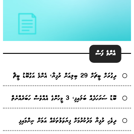
އެންމެ ފަސް
ދިގުރަށް ބީޗަށް 29 ބިލިއަން ރުފިޔާ، އެންމެ އަގުބޮޑު ބީޗް
ބޮޑު ސަރަހަދެއް ބަލައިފި، 3 މީހުންގެ އެެއްވެސް ހަބަރެއްނެތް
ދިވެހި ރުފިޔާ މަދުކުރުމަށް ފިޔަވަޅުތަކެއް އަޅަން ނިންމައިފި