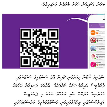
ބަލަން ފަށައިފާނެ ކަމަށް ބެލެވެން ފަށައިފިއެވެ.
ސުޕްރީމް ކޯޓުން މިއަދުވަނީ ޗެއިން އޮފް ކަސްޓަޑީގެ ކަންތަކުގައި
ޕްރެކްޓިސް ޑައިރެކްޝަނެއް ނެރެފައެވެ. އުއްތަމަ ފަނޑިޔާރު އަހްމަދު
Advertisement
މުއުތަސިމް އަދުނާން ސޮއި ކުރައްވާ ނެރުނު މި ޕްރެކްޓިސް
ޑައިރެކްޝަންގައި ވިދާޅުވެފައިވަނީ މަސްތުވާތަކެތީގެ މައްސަލަތަކުގައި