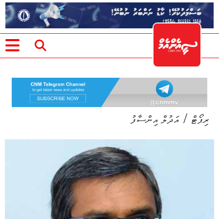
/
ރިޕޯޓް
އަދުލް އިންސާފު