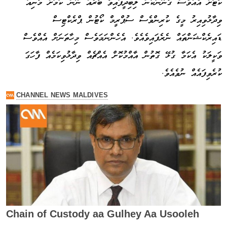
ކޯޓަށް އެއްވެސް ގާނޫނަކުން ލިބިދީފައިވާ ބާރެއް ނޫން ކަމަށް މާނިއު
ވިދާޅުވިއިރު މީގެ ކުރިންވެސް ސުޕްރީމް ކޯޓުން ޕްރެކްޓިސް
ޑައިރެކްޝަންތައް ނެރެފައިވެއެވެ. އެހެންނަމަވެސް މިހާތަނަށް އެއްވެސް
ވަކީލަކު އެކަމާ ގުޅޭ ގޮތުން އާއްމުކޮށް އެއްޗެއް ވިދާޅުވިކަމެއް ފާހަގަ
ކުރެވިފައެއް ނުވެއެވެ.