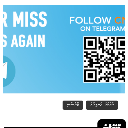
އުއްތަމަ ފަނޑިޔާރު
ޖޭއެސްސީ
ކޮމެންޓްސް