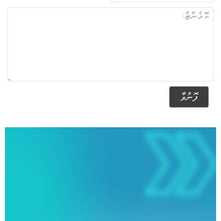
ފޮނުވާ