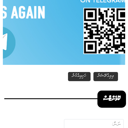
އިމިގްރޭޝަން
ހަށިވިއްކުން
ކޮމެންޓްސް