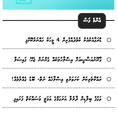
އެންމެ ފަސް
ޑްރަގާއެކުއެކު ކުޅުދުއްފުށިން 4 މީހަކު ހައްޔަރުކޮށްފި
ގާނޫނުއަސާސީއަށް އިސްލާހުތަކެއް ގެންނަން ޖެހޭ: ފައިސަލް
ރައްކާތެރިކަން ކަށަވަރުވި އިސްލާހެއް ނެތް- ބޮޑު ގެއްލުމެއް!
ވަގުފު ބިލްޑިން ދާރުލް އަރަގަމްގެ އަމަލީ މަސައްކަތް ފަށައިފި