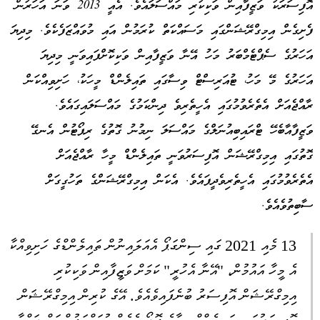
އޮފިސަރަކު ވަޒީފާއިން ވަކިކުރި މައްސަލައެވެ. އެއީ 2013 ވަނަ އަހަރުން
ފެށިގެން އިމިގްރޭޝަންގައި މަސައްކަތް ކުރަމުން އައި މުވައްޒަފެކެވެ. މިދިޔަ
އަހަރުގެ ސެޕްޓެމްބަރު މަހު އޭނާ ވަޒީފާއިން ވަކިކޮށްފައިވަނީ މިދިޔަ
އަހަރުގެ މޭ މަހު، ޓުއަރިސްޓް ވިސާގައި ތައިލެންޑް މީހަކު، ހަށިވިއްކަން
ރާއްޖެއަށް އެތެރެވުމުގައި އެހީތެރިވެ ދިންކަމުގެ މައްސަލައިގައެވެ.
ވަޒީފާއާބެހޭ ޓްރައިބިއުނަލްގެ މައްސަލަ ނިމުނު ގޮތުގެ ރިޕޯޓުން އެނގޭ
ގޮތުގައި އިމިގްރޭޝަން އޮފިސަރުވަނީ ތައިލެންޑް މީހާ ރާއްޖެއަށް
އެތެރެވުމުގައި އެހީތެރިވެދީފައެވެ. އެކަން އިމިގްރޭޝަންގެ ތަހުގީގަށް
ސާބިތުވެއެވެ.
13 މެއި 2021 ގައި ސިންގަޕޯ އެއަލައިނުން ތައިލެންޑްގެ ހަށިވިއްކާ
އެ މީހާ އައުމުން، "އޭނާ އެހުރީ" ކަމަށް ވަޒީފާއިން ވަކިކުރި
އިމިގްރޭޝަން އޮފިސަރު ބުނެފައިވެއެވެ. އޭގެ ކުރިން އިމިގްރޭޝަން