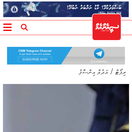
/
ރިޕޯޓް
އަދުލް އިންސާފު