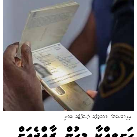
އިމިގްރޭޝަންގެ މުވައްޒަފެއް ޕާސްޕޯޓެއް ބަލަނީ
ހަށިވިއްކާ މީހުން ރާއްޖެއަށް