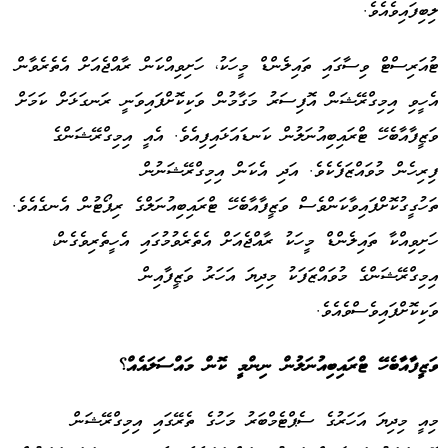
ލިބިފައިވެއެވެ.
ޓުއަރިސްޓް ވިސާގައި ތައިލެންޑް މީހަކު، ހަށިވިއްކަން ރާއްޖެއަށް އެތެރެވާން
އެހީވި އިމިގްރޭޝަން އޮފިސަރު މަގާމުން ވަކިކޮށްފައިވަނީ ރަނގަޅަށް ކަމަށް
ވަޒީފާއާބެހޭ ޓްރައިބިއުނަލުން ކަނޑައަޅައިފިއެވެ. އެއީ އިމިގްރޭޝަންގެ
ފިރިހެން މުވައްޒަފެކެވެ. އަދި އެކަން އިމިގްރޭޝަނުން
ތަހުގީގުކޮށްފައިވާކަންވެސް ވަޒީފާއާބެހޭ ޓްރައިބިއުނަލްގެ ރިޕޯޓުން އެނގެއެވެ.
ހަށިވިއްކާ ތައިލެންޑް މީހަކު ރާއްޖެއަށް އެތެރެވުމުގައި އެހީތެރިވެގެން،
އިމިގްރޭޝަންގެ މުވައްޒަފަކު މިދިޔަ އަހަރު ވަޒީފާއިން
ވަކިކޮށްފައިވެސްވެއެވެ.
ވަޒީފާއާބެހޭ ޓްރައިބިއުނަލުން ނިންމީ ކޮން މައްސަލައެއް؟
މިއީ މިދިޔަ އަހަރުގެ ސެޕްޓެމްބަރު މަހުގެ ތެރޭގައި އިމިގްރޭޝަން