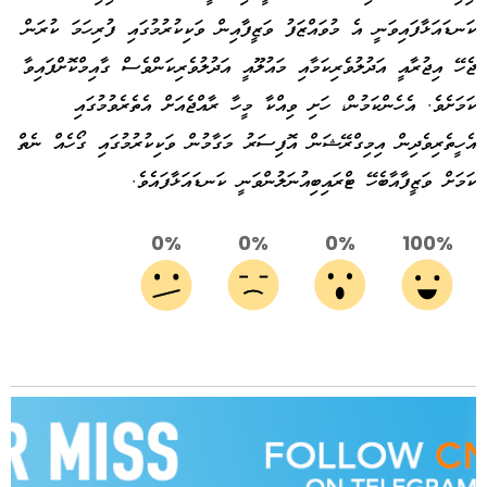
ކަނޑައަޅާފައިވަނީ އެ މުވައްޒަފު ވަޒީފާއިން ވަކިކުރުމުގައި ފުރިހަމަ ކުރަން
ޖެހޭ އިޖުރާއީ އަދުލުވެރިކަމާއި މައުލޫއީ އަދުލުވެރިކަންވެސް ގާއިމްކޮށްފައިވާ
ކަމަށެވެ. އެހެންކަމުން، ހަށި ވިއްކާ މީހާ ރާއްޖެއަށް އެތެރެވުމުގައި
އެހީތެރިވެދިން އިމިގްރޭޝަން އޮފިސަރު މަގާމުން ވަކިކުރުމުގައި ގޯހެއް ނެތް
ކަމަށް ވަޒީފާއާބެހޭ ޓްރައިބިއުނަލުންވަނީ ކަނޑައަޅާފައެވެ.
0%
0%
0%
100%