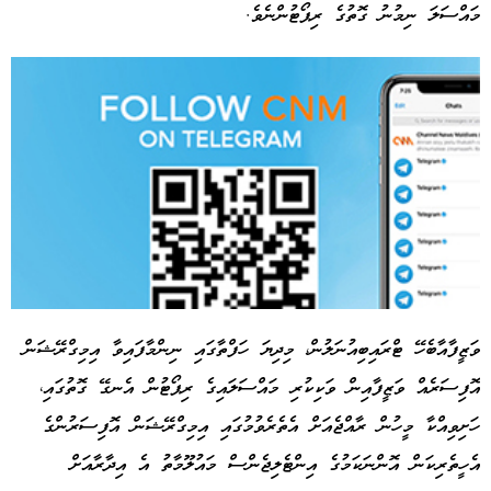
މައްސަލަ ނިމުނު ގޮތުގެ ރިޕޯޓުންނެވެ.
ވަޒީފާއާބެހޭ ޓްރައިބިއުނަލުން، މިދިޔަ ހަފްތާގައި ނިންމާފައިވާ އިމިގްރޭޝަން
އޮފިސަރެއް ވަޒީފާއިން ވަކިކުރި މައްސަލައިގެ ރިޕޯޓުން އެނގޭ ގޮތުގައި،
Advertisement
ހަށިވިއްކާ މީހުން ރާއްޖެއަށް އެތެރެވުމުގައި އިމިގްރޭޝަން އޮފިސަރުންގެ
އެހީތެރިކަން އޮންނަކަމުގެ އިންޓެލިޖެންސް މައުލޫމާތު އެ އިދާރާއަށް