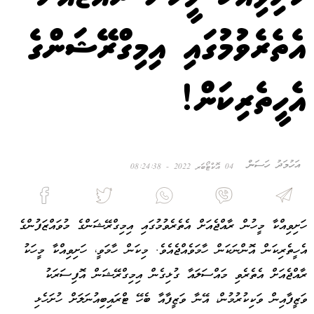
އެތެރެވުމުގައި އިމިގްރޭޝަންގެ
އެހީތެރިކަން!
އަހުމަދު ހަސަން
04 އޮކްޓޯބަރ 2022 - 08:24:38
ހަށިވިއްކާ މީހުން ރާއްޖެއަށް އެތެރެވުމުގައި އިމިގްރޭޝަންގެ މުވައްޒަފުންގެ
އެހީތެރިކަން އޮންނަކަން ހާމަވެއްޖެއެވެ. މިކަން ހާމަވީ، ހަށިވިއްކާ މީހަކު
ރާއްޖެއަށް އެތެރެވި މައްސަލައާ ގުޅިގެން އިމިގްރޭޝަން އޮފިސަރަކު
ވަޒީފާއިން ވަކިކުރުމުން، އޭނާ ވަޒީފާއާ ބެހޭ ޓްރައިބިއުނަލަށް ހުށަހެޅި