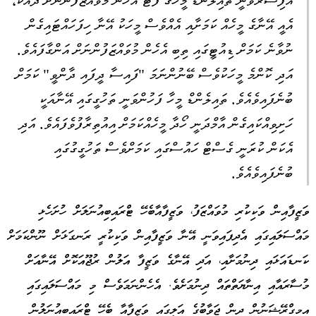
އޮފިސަރުވަނީ ތައިލެންޑް މީހާގެ ފޮޓޯ އެހެން މުވައްޒަފުންނަށް ދައްކާ،
އެއީ އޭނާގެ މީހެއް ކަމަށާއި އެއްވެސް މީހަކު އޭނާ ހިފަހައްޓައިގެން
ނުވާނެ ކަމަށް ޑިއުޓީގައި ތިބި އެހެން މުވައްޒަފުންނަށް އަންގާފައެވެ.
އަދި ކޮންމެ މީހަކުވެސް ބޭނުންނަމަ "ފައިސާ ދީފައި ދާންވީ" ކަމަށް
ބުނެފައިވެއެވެ. ތައިލެންޑް މީހާ ފަހުންވަނީ ތަހުގީގައި އޭނާއަކީ
ހަށިވިއްކައިގެން އާމްދަނީ ހޯދާ މީހެއްކަމަށް އިއުތިރާފުވެފައެވެ. އަދި
އެކަން ކުރަނީ ގެސްޓް ހައުސްގައި ކަމަށްވެސް ތަހުގީގުގައި
ބުނެފައިވެއެވެ.
ވަޒީފާއިން ވަކިކުރި މުވައްޒަފު، ވަޒީފާއާބެހޭ ޓްރައިބިއުނަލަށް ހުށަހެޅި
މައްސަލައިގައި އެދިފައިވަނީ އޭނާ ވަޒީފާއިން ވަކިކުރީ ރަނގަޅަށް ނޫންކަމަށް
ކަނޑައަޅައި ދިނުމަށާއި، އަދި އޭނާގެ ވަޒީފާ އަލުން ރުޖޫއަކޮށް އޭނާއަށް
މުސާރައާއި އިނާޔަތްތައް ދިނުމަށެވެ. އެހެންނަމަވެސް މި މައްސަލައިގައި
އިމިގްރޭޝަނުން ދިން ޖަވާބުގެ އަލީގައި ވަޒީފާއާ ބެހޭ ޓްރައިބިއުނަލުން