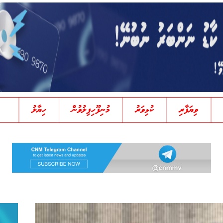
ވިޔަފާރި
ކުޅިވަރު
މުނިފޫހިފިލުވުން
ހިޔާލު