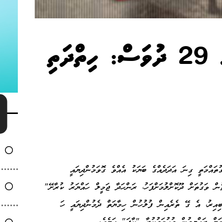
ނުހައްގުން ޖަލުގައި ހޭދަކުރި 29 ދުވަސް: ހިތްދަތި
ތަދޫ މަގުތައްމަތީ ގިނަ އަދަދެއްގެ ބަޔަކު އެއްވެ ގޮވަމުންދިޔައީ
ުން ވަގުތަށް ދޫކޮށްލުމަށްފަހު، ރަންހަދާ ޖަމީލް ހައްޔަރު ކުރާށޭ"
ބިއިރު، އެ ގޭ ތެރެއިން ފުލުހުން ހިމާޔަތް ދެމުންދިޔައީ ހަ