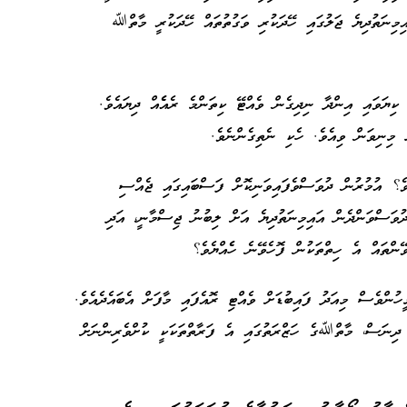
ިނަތުދިޔެ ޖަލުގައި ހޭދަކުރި ވަގުތުތައް ހޭދަކުރީ މާތްﷲ
ކިޔަވައި އިންދާ ނިދިގެން ވެއްޓޭ ކިތަންމެ ރެއެެއް ދިޔައެވެ.
ެ މިނިވަން ވިއެވެ. ހެކި ނެތިގެންނެވެ.
ވެ؟ އުމުރުން ދުވަސްވެފައިވަނިކޮށް ފަސްބައިގައި ޖެއްސި
ުރު” ލައްގަނޑު ފިލުވާލެވޭނެ ހެެއްޔެވެ؟ 29 ދުވަސްވަންދެން އައިމިނަތުދިޔެ އަށް ލިބުނު ޖިސްމާނީ، އަދި
ންތައް އެ ހިތްތަކުން ފޮހެވޭނެ ހެެއްޔެވެ؟
ހުންވެސް މިއަދު ފައިބުޑަށް ވެއްޓި ރޮއެފައި މާފަށް އެބައެދެއެވެ.
ު ދިނަސް، މާތްﷲގެ ހަޒްރަތުގައި އެ ފަރާތްތަކަކީ ކުށްވެރިންނަށް