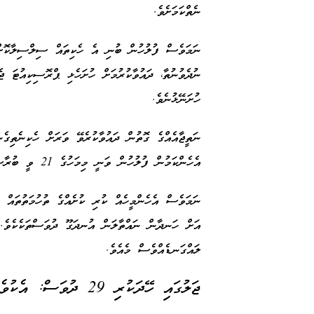
ނެތްކަމަށެވެ.
ނަމަވެސް ފުލުހުން ބުނި އެ ހެކިތައް ސިލްސިލާކޮށް ބ
ނުދެވުނުތާ، ދައުވާކުރުމަށް ހުށަހެޅި ޕްރޮސިކިއުޓަ ޖ
ހުށަނޭޅުނެވެ.
ނަތީޖާއެއްގެ ގޮތުން ދައުވާކުރެވޭ ވަރަށް ހެކިނެތިގ
އެހެންކަމުން ފުލުހުން ވަނީ މިމަހުގެ 21 ވީ ބުރާސްފަތި ދުވަހު
އަށް ހަނދާން ނައްތާލަން އުނދަގޫ ދުވަސްތަކެކެވެ.
ލައްގަނޑެއްވެސް މެއެވެ.
ޖަލުގައި ހޭދަކުރި 29 ދުވަސް: އެކުވެރިޔަކީ ޤުރުއާން