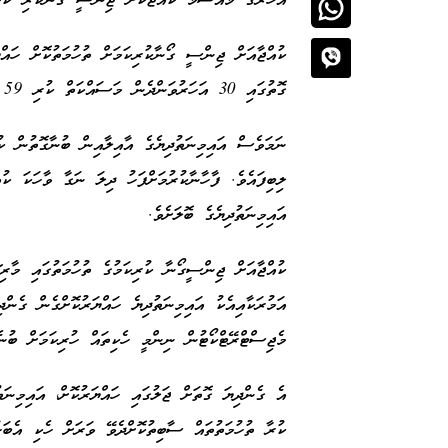
އަހަރުގެ މައުސޫމު ކުއްޖަކަށް ޖިންސީ ގޯނާކުރި ކަމަ
ކުއްޖާއަށް ޖިންސީ ގޯނާކުރިކަމަށް ތުހުމަތުކޮށް ހައް
ގޮތުގައި 30 އަހަރުވަންދެން މަސައްކަތް ކުރި 59 އަހަރުގެ އައިމިނަތުދިޔެ އެވެ.
ނަމަވެސް އައިމިނަތުދިޔެގެ އާއިލާއިން ބުނާގޮތުން 
ލިބިފައެވެ. ފާހާނާކުރުމަށްފަހު ދިލަ ނަގާ ވާހަކަ ކު
އައިމިނަތުދިޔެގެ ބޮލަށެވެ.
އަމުރަކާއިއެކު އައިމިނަތުދިޔެ ހައްޔަރުކޮށްގެން ގެންދ
މެޖިސްޓްރޭޓްކޯޓުން ނިންމީ ހެކިތައް ހުރިކަމަށް ބު
ކުރާ ތުހުމަތުތައް ސާބިތުކޮށްދެވޭ ވަރަށް ހެކި އެބަހ