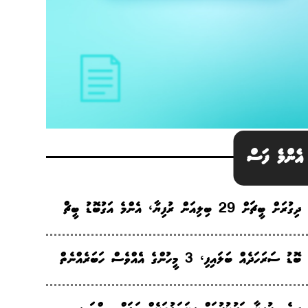
އެންމެ ފަސް
ދިގުރަށް ބީޗަށް 29 ބިލިއަން ރުފިޔާ، އެންމެ އަގުބޮޑު ބީޗް
ބޮޑު ސަރަހަދެއް ބަލައިފި، 3 މީހުންގެ އެެއްވެސް ހަބަރެއްނެތް