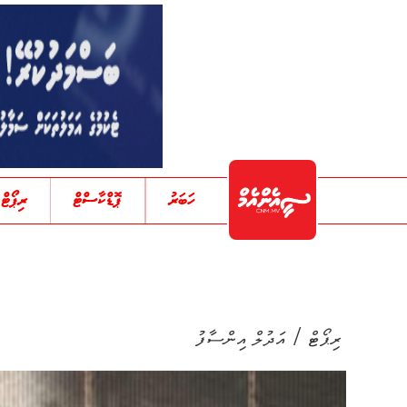
ހަބަރު
ޕޮޑްކާސްޓް
ރިޕޯޓް
/
ރިޕޯޓް
އަދުލް އިންސާފު