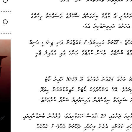
ށް ރައްޔިތުން ތުހުމަތުކުރާ "ކާފަ" އަށެވެ.
ޔަރުކުރީ އެ ކުއްޖާ ކިޔަވަންދާ ސްކޫލުގެ މަސައްކަތު މީހެއްގެ
ކުއްޖާ ސްކޫލަށް އައިއިރުވެސް ކުއްޖާއަށް ވަނީ ޖިންސީ އަނިޔާ
އްޖާ ބުންޏެވެ. އެކަން ކުއްޖާގެ މަންމަ އާއި އެއާއިލާ ޖެހީ
ކުއްޖާއަށް ޖިންސީގޯނާ ކުރިކަމުގެ ތުހުމަތުގައި މާރިޗު މަހުގެ 24ވަނަ ދުވަހުގެ ރޭ 10:30 ހާއިރު ކޯޓު
ިޔައެވެ. އޭގެ އަނެއްދުވަހު ކޯޓަށް ހާޒިރުކުރުމުން ހިތަދޫ
ނެ ޝަރީއަތް ނިމެންދެން އަމިނަތުދިޔެ ބަންދު ކުރުމަށެވެ.
އެ ގެންދިޔަ ގޮތަށް ޖަލުގައި ހައްޔަރުކޮށް، އައިމިނަތުދިޔެ ޖަލުގައި 29 ދުވަސް ހޭދަކުރިއެވެ. ފުލުހުން ބުނަމުންދިޔައީ
ުރި ކަމަށާއި އެހެން މީހަކާއި ދެކޮޅަށް އެއްވެސް ހެއްކެއް