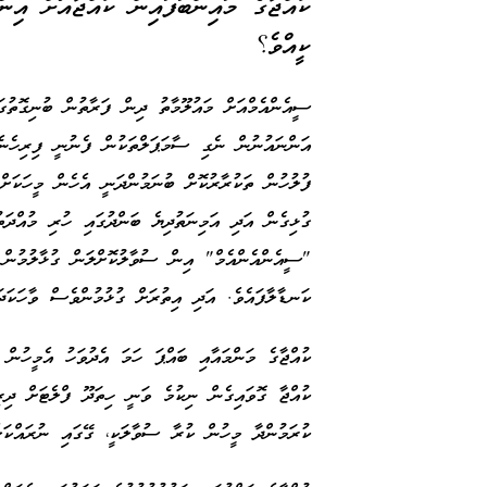
ކުއްޖާގެ މައިންބަފައިން ކުއްޖާއަަށް އިނ
ކީއްވެ؟
ސީއެންއެމްއަށް މައުލޫމާތު ދިން ފަރާތުން ބުނިގޮތުގަ
އަންނައުނުން ނެގި ސާމަޕަލްތަކުން ފެނުނީ ފިރިހެނެއ
ފުލުހުން ތަކުރާރުކޮށް ބުނަމުންދަނީ އެހެން މީހަކަށ
ގުޅިގެން އަދި އަމިނަތުދިޔެ ބަންދުގައި ހުރި މުއްދަތު
"ސީއެންއެންއެމް" އިން ސުވާލުކޮށްލަން ގުޅާލުމުން 
ކަނޑާލާފައެވެ. އަދި އިތުރަށް ގުޅުމުންވެސް ވާހަކަދ
ކުއްޖާގެ މަންމައާއި ބައްޕަ ހަމަ އެދުވަހު އެމީހުން 
ކުއްޖާ ގޮވައިގެން ނިކުމެ ވަނީ ހިތަދޫ ފްލެޓަށް ދިރިއ
ކުރަމުންދާ މީހުން ކުރާ ސުވާލަކީ، ގޭގައި ނުރައްކަލ