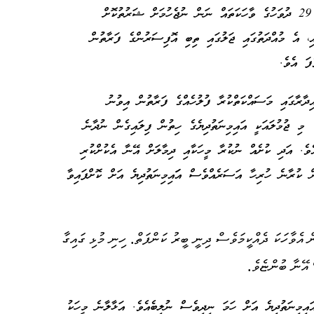
ޖަލުގައި އައިމިނަތުދިޔެ ހޭދަކުރި ހިތްދަތި އުނދަގޫ 29 ދުވަހުގެ ވާހަކަތައް ނަން ނުޖެހުމަށް ޝަރުތުކޮށް
، އެ މުއްދަތުގައި ޖަލުގައި ތިބި އޮފިސަރުންގެ ފަރާތުން
ެފަ އެވެ.
ިދާރާގައި މަސައްކަތްކުރާ ފުލުހެއްގެ ފަރާތުން އިވުނު
 މި ޖުމުލައަކީ އައިމިނަތުދިޔެގެ ހިތުން ފިލައިގެން ނުދާނެ
އެވެ. އަދި ކުށެއް ނުކުރާ މީހަކާއި ދިމާލަށް އޭނާ އެކުށްކުރި
ން ކުރާނެ ހުރިހާ އަސަރެއްވެސް އަައިމިނަތުދިޔެ އަށް ކޮށްފައިވާ
ް އެވާހަކަ ދެއްކީމަވެސް ދިނީ ބީރު ކަންފަތް. ހިނި މުޅި ގައިގާ
 އޭނާ ބުންޏެވެ.
ައިމިނަތުދިޔެ އަށް ހަމަ ނިދިވެސް ނުލިބެއެވެ. އަޅާލާނެ މީހަކު