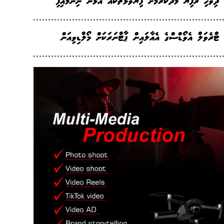
ދިވެހި ރުފިޔާ މަދުކުރުމަށް ފިޔަވަޅުތަކެއް އަޅަން ނިންމައިފި
ޓްރެވަލް އެވޯޑްސްގެ އެއާލައިން ޕާޓްނަރަކަށް މޯލްޑިވިއަން