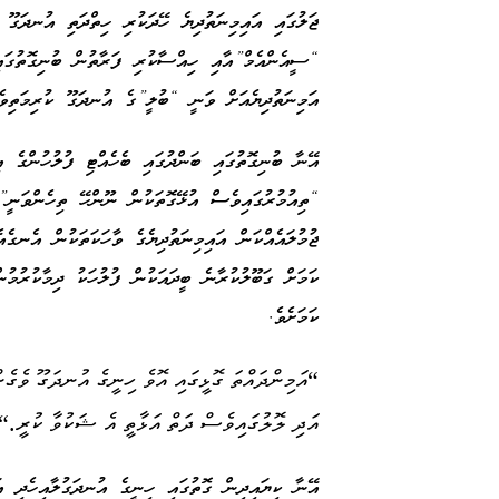
“ސީއެންއެމް”އާއި ހިއްސާކުރި ފަރާތުން ބުނިގޮތުގައި
އަމިނަތުދިޔެއަށް ވަނީ “ބުލީ”ގެ އުނދަގޫ ކުރިމަތިވ
އޭނާ ބުނިގޮތުގައި ބަންދުގައި ބެހެއްޓި ފުލުހުންގެ އ
“ތިއުމުރުގައިވެސް އުޅޭގޮތަކުން ނޫންހޭ ތިހެންވަނީ”
ޖުމުލައެއްކަން އައިމިނަތުދިޔެގެ ވާހަކަތަކުން އެނގެ
ކަމަށް ގަބޫލުކުރާނެ ބީދައަކުން ފުލުހަކު ދިމާކުރުމު
ކަމަށެވެ.
“އަމިންދައްތަ ގޮޅީގައި އޮވެ ހިނީގެ އުނދަގޫ ވެގެނ
އަދި ލޮލުގައިވެސް ދަތް އަޅާތީ އެ ޝަކުވާ ކުރީ.“
އޭނާ ކިޔައިދިން ގޮތުގައި ހިނީގެ އުނދަގުލާއިހެދި އ