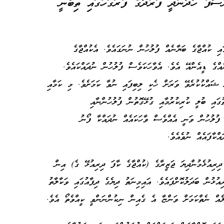
ްސާފު ހޯދާނުދީ ފަރުދާގެ ފުރަގަހުގައި ތިބެނީ
އި ކުއްޖާގެ ބަޔާނެއް ފުލުހުން ނުނަގައެވެ. އެކުއްޖާގެ
ްގެ ޑީއެންއޭ އެވެ. އެވާހަކަވެސް ފުލުހުން ނުދައްކައެވެ.
ް ޝައްކުކުރެވޭ ވަރަށް ހެކި ލިބިފައި ނުވާ ކަމަށެވެ. މި ކަމާއި
ގައި ބުލީ ކުރިކުރުމާއި ގުޅޭގޮތުން ފުލުހުންނާއި
ފުލުހުން ވަނީ އެއްވެސް ވާހަކައެއް ނުދައްކާ ފޯނު
ައްކާފައެއް ނުވެއެވެ.
ދިރިއުޅެމުންދިޔަ ޖަޒީރާގެ (ކުއްޖާގެ ކާފަ ދިރިއުޅޭ ގެ) އިން
ުޅުން ބަދަލުކޮށްފައެވެ. އައިމިނަތު ދިޔެގެ ދިފާއުގައި ވަކާލާތު
ެއް ނެތްކަމަށް ވަންޏާ އެ ގެއިން ނިކުންނަންވީ ކީއްވެތޯ އެވެ.