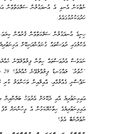
ނެތްކަން އެނގި އެ އުނދަގުލުން ސަލާމަތްވާން އައިމ
ހަދުމަކުރުމުގައެވެ.
ހިނީގެ އުނދަގުލުން ސަލާމަތްވާން ޤުރުއާން ކިޔަވަ، 
އެހާލުގައި ދުވަސްތައް ގުނަމުންދަނިކޮށް އަމިނަތުދިޔ
ނަމަވެސް އެދުވަސްތައް ހިތުން ފިލުވާލެވޭނެ ހެއްޔެ
“ހުތ
ނަފްސާނީ ގެއްލުމާއި، އާއިލާއިން ތަހަންމަލު ކުރި ވޭ
އައިމިނަތުދިޔެ އާއި ދެކޮޅަށް އެދުވަހު ބަޔާންދިން މީ
އައިމިނަތުދިޔެގެ ހިތްހެޔޮކަމުން އެ މީހުންނަށް މާފ
ނުވެދާނެބާ އެވެ؟