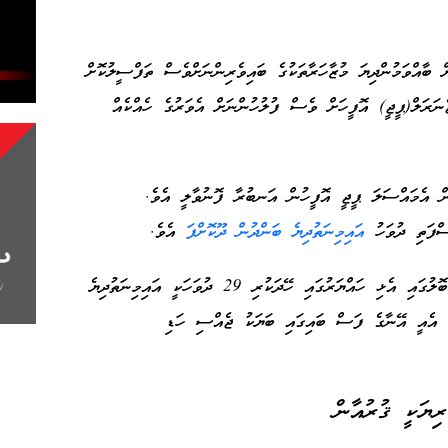
ާއްވަމުންދިޔަ މުޒާހަރާތަކުގެ ބައިވެރިންނަށްވެސް ތަފްސީލުކޮށް
ެނަރަލް(ޕީޖީ) އޮފީހަށް ވެސް ފުލުހުންނަށް އެވަރުގެ ހެއްކެއް
ެން އެމައްސަލަ ޕީޖީ އޮފީހުން އަނބުރާ ފޮނުވާލީ އެވެ.
އައިމިނަތުދިޔެ ބަންދުން ދޫކޮށްފަ
އެވެ.
ނަމަވެސް އެހެންމީހެއް ކުރި ކުށެއްގެ ތުހުމަތުތައް ބޮލުގައި އެޅި ހައްޔަރުގައި ހޭދަކުރި 29 ދުވަހަކީ އައިމިނަތުދިޔެ
 އެއީ އޭނާގެ ފަސް ބައިގައި ބަޔަކު ޖެއްސި ހަޑި