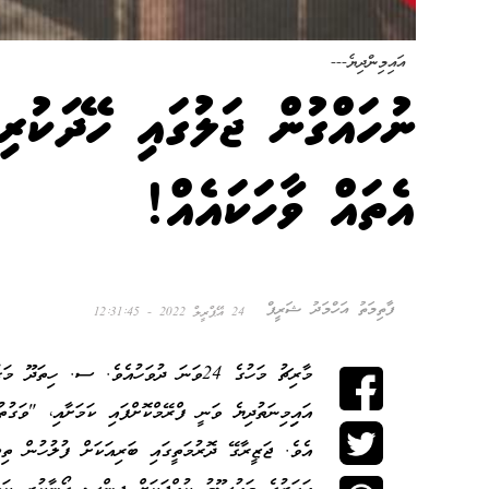
އައިމިންދިޔެ---
އެތައް ވާހަކައެއް!
ފާތިމަތު އަހްމަދު ޝަރީފް
24 އޭޕްރީލް 2022 - 12:31:45
މާރިޗު މަހުގެ 24ވަނަ ދުވަހުއެވެ. ސ. ހި
އައިިމިނަތުދިޔެ ވަނީ ފްރޭމްކޮށްފައި ކަމަށާއި، "ވަގުތ
އެވެ. ޖަޒީރާގޭ ދޮރުމަތީގައި ބަރިއަކަށް ފުލުހުން ތި