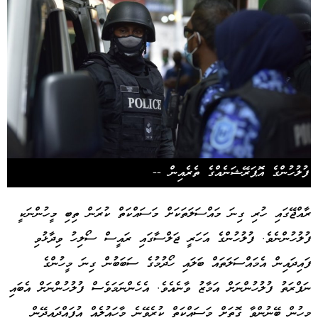
ފުލުހުންގެ އޮޕަރޭޝަނެއްގެ ތެރެއިން --
ރާއްޖޭގައި ހުރި ގިނަ މައްސަލަތަކަށް މަސައްކަތް ކުރަން ތިބި މީހުންނަކީ
ފުލުހުންނެވެ. ފުލުހުންގެ އަހަރީ ޖަލްސާގައި ރައީސް ސޯލިހު ވިދާޅުވި
ފައިދައިން އެމައްސަލަތައް ބަލައި ހޯދުމުގެ ސަބަބުން ގިނަ މީހުންގެ
ނަފްރަތު ފުލުހުންނަށް އަމާޒު ވާނެއެވެ. އެހެންނަމަވެސް ފުލުހުންނަށް އެބައި
މީހުން ބޭނުންވާ ގޮތަށް މަސައްކަތް ކުރެވޭނެ މާހައުލެއް އުފައްދައިދޭން