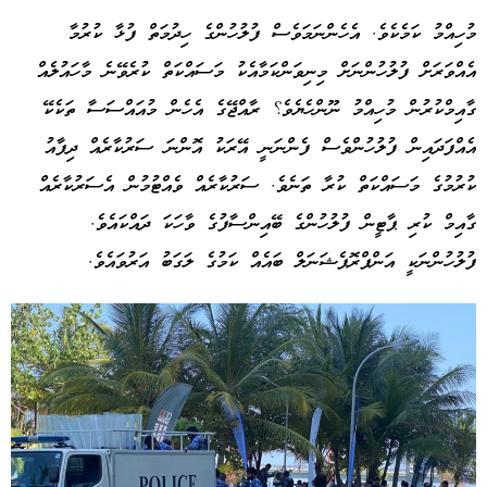
މުހިއްމު ކަމެކެވެ. އެހެންނަމަވެސް ފުލުހުންގެ ހިދުމަތް ފުޅާ ކުރުމާ
އެއްވަރަށް ފުލުހުންނަށް މިނިވަންކަމާއެކު މަސައްކަތް ކުރެވޭނެ މާހައުލެއް
ގާއިމްކުރުން މުހިއްމު ނޫންހެޔެވެ؟ ރާއްޖޭގެ އެހެން މުއައްސަސާ ތަކެކޭ
އެއްފަދައިން ފުލުހުންވެސް ފެންނަނީ އޭރަކު އޮންނަ ސަރުކާރެއް ދިފާއު
ކުރުމުގެ މަސައްކަތް ކުރާ ތަނެވެ. ސަރުކާރެއް ވެއްޓުމުން އެސަރުކާރެއް
ގާއިމް ކުރި ޕާޓީން ފުލުހުންގެ ބޭއިންސާފުގެ ވާހަކަ ދައްކައެވެ.
ފުލުހުންނަކީ އަންޕްރޮޕެޝަނަލް ބައެއް ކަމުގެ ލަގަބު އަރުވައެވެ.