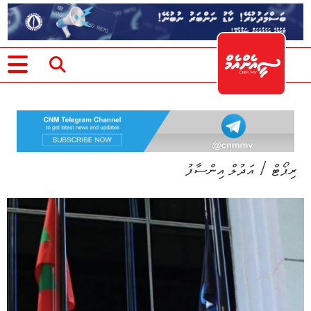
/
ރިޕޯޓް
އަދުލް އިންސާފު