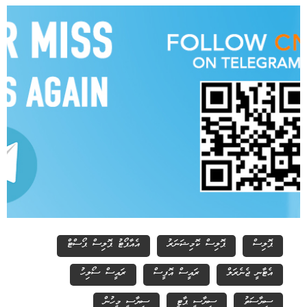
ޕޮލިސް
ޕޮލިސް ކޮމިޝަނަރު
އެއާޕޯޓު ޕޮލިސް ޕޯސްޓް
އެޓާނީ ޖެނެރަލް
ރައީސް އޮފީސް
ރައީސް ސޯލިހު
ސިޔާސަތު
ސިޔާސީ ޕާޓީ
ސިޔާސީ މީހުން