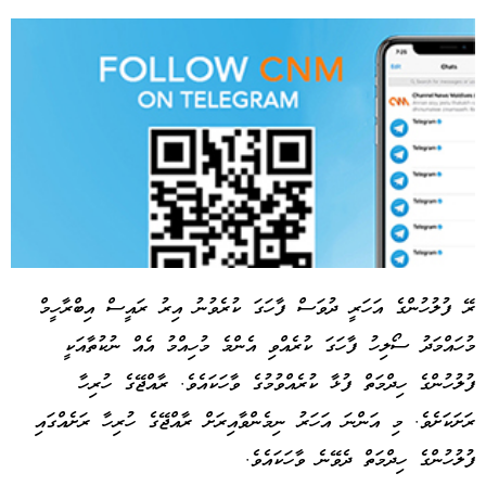
ރޭ ފުލުހުންގެ އަހަރީ ދުވަސް ފާހަގަ ކުރެވުނު އިރު ރައީސް އިބްރާހީމް
މުހައްމަދު ސޯލިހު ފާހަގަ ކުރެއްވި އެންމެ މުހިއްމު އެއް ނުކުތާއަކީ
Advertisement
ފުލުހުންގެ ހިދްމަތް ފުޅާ ކުރެއްވުމުގެ ވާހަކައެވެ. ރާއްޖޭގެ ހުރިހާ
ރަށަކަށެވެ. މި އަންނަ އަހަރު ނިމެންވާއިރަށް ރާއްޖޭގެ ހުރިހާ ރަށެއްގައި
ފުލުހުންގެ ހިދްމަތް ދެވޭނެ ވާހަކައެވެ.