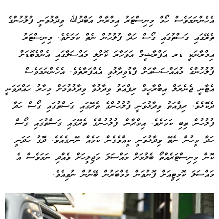
އެހެންނަމަވެސް ހޯމް މިނިސްޓަރު އިމްރާން އަބްދުﷲ ވިދާޅުވަނީ ފުލުހުންގެ
ތެރޭގައި ގަސްތުގައި ގޯސް ހަދާ ފުލުހުން ނެތް ކަމަށެވެ. މިނިސްޓަރު
އިމްރާނަކީ ޑރ އަފްރާޝީމް އަވަހާރަ ކޮށްލި މައްސަލާގައި އެންމެބޮޑަށް
ފުލުހުންގެ މުއައްސަސާއަށް ފާޑުވިދާޅުވި އެއްފަރާތެވެ. އެހެންނަމަވެސް
އެޓާނީ ޖެނެރަލް އިބްރާހީމް ރިފްއަތު ވިދާޅުވާ ވިދާޅުވުމަށް މިހާރު ހައްދަވަނީ
ދެކޮޅެވެ. ރިފްއަތު ވިދާޅުވަނީ ފުލުހުންގެ ތެރޭގައި ގަސްތުގައި ގޯސް ހަދާ
ފުލުހުން ތިބި ކަމަށެވެ. އިމްރާން، ފުލުހުންގެ ތެރޭގައި ގަސްތުގައި ގޯސް
ހަދާ މީހުން ނެތޭ ވިދާޅުވަނީ ކީއްވެގެން ކަމެއް ނޭނގެއެވެ. ދޮގު ހަދަނީ
ކޮން މިނިސްޓަރެއްތޯ ބެލުމަށް މައްސަލަ މަޖިލީހަށް ވެއްދި ނަމަވެސް އެ
މައްސަލަ ކޮމިޓީއަށް ފޮނުވަން މެމްބަރުން ބޭނުން ނުވިއެވެ.