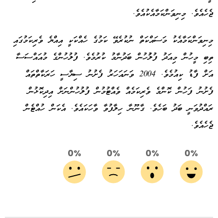
ޖެހެއެވެ. މިނިވަންކަމާއެކުއެވެ.
މިނިވަންކަމާއެކު މަސައްކަތް ނުކުރެވޭ ކަމުގެ ހެއްކަކީ އިއްޔެ ވެރިކަމުގައި
ތިބި މީހުން މިއަދު ފުލުުހުން ބަދުނާމު ކުރުމެވެ. ފުލުހުންގެ މުއައްސަސާ
އަށް ފާޑު ކިއުމެވެ. 2004 ވަނައަހަރު ފެށުނު ސިޔާސީ ހަރަކާތްތައް
ފެށުނު ފަހުން ކޮންމެ ވެރިކަމެއް ވެއްޓުމުން ފުލުހުންނަށް އިދިކޮޅުން
ރައްދުވަނީ ބަދު ބަހެވެ. ގާނޫނާ ހިލާފުވާ ވާހަކައެވެ. އެކަން ހުއްޓެން
ޖެހެއެވެ.
0%
0%
0%
0%