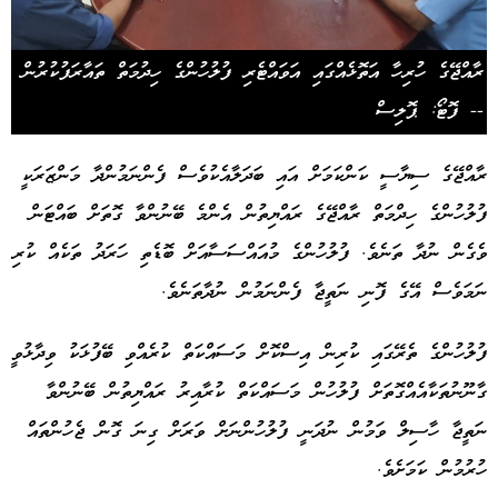
ރާއްޖޭގެ ހުރިހާ އަތޮޅެއްގައި އަވައްޓެރި ފުލުހުންގެ ހިދުމަތް ތައާރަފުކުރުން
-- ފޮޓޯ: ޕޮލިސް
ރާއްޖޭގެ ސިޔާސީ ކަންކަމަށް އައި ބަދަލާއެކުވެސް ފެންނަމުންދާ މަންޒަރަކީ
ފުލުހުންގެ ހިދްމަތް ރާއްޖޭގެ ރައްޔިތުން އެންމެ ބޭނުންވާ ގޮތަށް ބައްޓަން
ވެގެން ނުދާ ތަނެވެ. ފުލުހުންގެ މުއައްސަސާއަށް ބޮޑެތި ހަރަދު ތަކެއް ކުރި
ނަމަވެސް އޭގެ ފޮނި ނަތީޖާ ފެންނަމުން ނުދާތަނެވެ.
ފުލުހުންގެ ތެރޭގައި ކުރިން އިސްކޮށް މަސައްކަތް ކުރެއްވި ބޭފުޅަކު ވިދާޅުވީ
ގާނޫނުތަކާއެއްގޮތަށް ފުލުހުން މަސައްކަތް ކުރާއިރު ރައްޔިތުން ބޭނުންވާ
ނަތީޖާ ހާސިލް ވަމުން ނުދަނީ ފުލުހުންނަށް ވަރަށް ގިނަ ގޮން ޖެހުންތައް
ހުރުމުން ކަމަށެވެ.