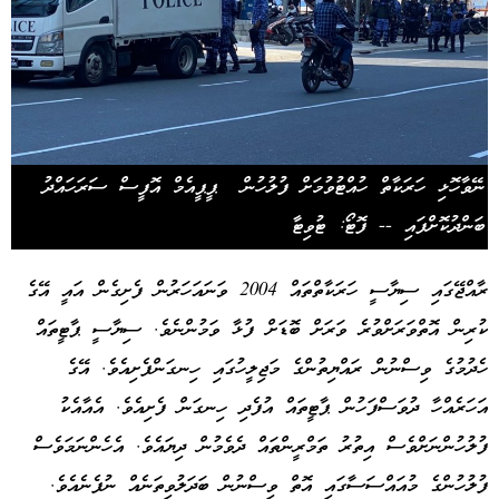
ނޭވާހޮޅި ހަރަކާތް ހުއްޓުވުމަށް ފުލުހުން ޕީޕީއެމް އޮފީސް ސަރަހައްދު
ބަންދުކޮށްފައި -- ފޮޓޯ: ޓުވިޓާ
ރާއްޖޭގައި ސިޔާސީ ހަރަކާތްތައް 2004 ވަނައަހަރުން ފެށިގެން އައީ އޭގެ
ކުރިން އޮތްވަރަށްވުރެ ވަރަށް ބޮޑަށް ފުޅާ ވަމުންނެވެ. ސިޔާސީ ޕާޓީތައް
ހެދުމުގެ ވިސްނުން ރައްޔިތުންގެ މަޖިލީހުގައި ހިނގަންފެށިއެވެ. އޭގެ
އަހަރެއްހާ ދުވަސްފަހުން ޕާޓީތައް އުފެދި ހިނގަން ފެށިއެވެ. އެއާއެކު
ފުލުހުންނަށްވެސް އިތުރު ތަމްރީންތައް ދެވެމުން ދިޔައެވެ. އެހެންނަމަވެސް
ފުލުހުންގެ މުއައްސަސާގައި އޮތް ވިސްނުން ބަދަލުވިތަނެއް ނުފެނެއެވެ.