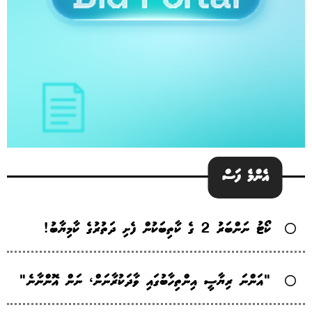
އެންމެ ފަސް
ކޯޓު ނަންބަރު 2 ގެ ކާތިބަކުން ފެށި ދަތުރުގެ ކާމިޔާބު!
"އަންނަ ރިޔާސީ އިންތިހާބުގައި ވާދަކުރާނަން، ނަން އޮންނާނެ"