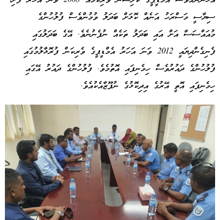
އެހެންނަމަވެސް އެމްޑީޕީގެ ކޯލިޝަން ވެރިކަމެއް 2008 ވަނަ އަހަރު ފެށި،
ސިޔާސީ މަސްރަހު އަނެއް ކޮޅަށް ބަދަލު ވުމުންވެސް ފުލުހުންގެ
މުއައްސަސާ އަށް އައި ބަދަލު ތަކެއް ނުފެނުނެވެ. އޭގެ ބަދަލުގައި
ފެނިގެންދިޔައީ 2012 ވަނަ އަހަރު އެމްޑީޕީގެ ވެރިކަން ފުރޮޅާލުމުގައި
ފުލުހުންގެ ދައުރުވެސް ހިމެނިފައި އޮތުމެވެ. ފުލުހުންގެ ދައުރު އޭގައި
ހިމެނިފައި އޮތީ އޭރުގެ އިދިކޮޅުގެ ނުފޫޒާއެކުއެވެ.