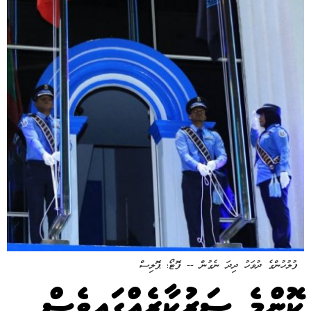
ފުލުހުންގެ ދުވަހު ދިދަ ނެގުން -- ފޮޓޯ؛ ޕޮލިސް
ކޮންމެ ސަރުކާރެއްގައިވެސް