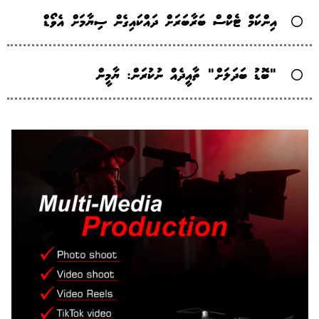
އިންކަމް ޓެކްސް ބަރާބަރަށް ދައްކައިގެން ސިޔާމަށް އެވޯޑް
"ބޮޑު ބަދަލަށް" ތާއީދެއް ނުކުރަން: ޔާމީން