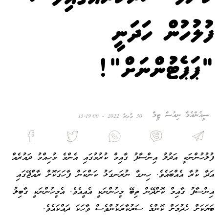
ފުލުހުން ހަދަނީ
"ޕަޕެޓުންނަށް"!
ސީއެންއެމް ނިއުސް ޓީމް
30 މާރޗް 2022 - 13:19:00
ފުލުހުންނަކީ އަދުލު އިންސާފު ގާއިމް ކުރުމުގައި އެންމެ މުހިއްމު ދައުރެއް
އަދާ ކުރާ އެއްބައެވެ. ހިނގާ ނުރަނގަޅު ކަންކަން ފާހަގަކޮށް ރާއްޖޭގައި
އިންސާފު ގާއިމް ކޮށްދޭން ތިބޭ މީހުންނަކީ އެއީއެވެ. އެމީހުންނަކީ ގާބިލު
ބަޔަކަށް ހެދުމަށް ކޮންމެ ސަރުކާރަކުންވެސް ވާހަކަ ދައްކައެވެ.