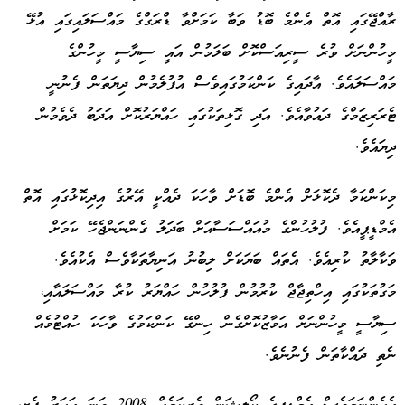
ރާއްޖޭގައި އޮތް އެންމެ ބޮޑު ވަބާ ކަމަށްވާ ޑްރަގްގެ މައްސަލައިގައި އުޅޭ
މީހުންނަށް ވުރެ ސީރިއަސްކޮށް ބަލަމުން އައީ ސިޔާސީ މީހުންގެ
މައްސަލައެވެ. އާދައިގެ ކަންކަމުގައިވެސް އުފުލެމުން ދިޔަތަން ފެނުނީ
ޓެރަރިޒަމްގެ ދައުވާއެވެ. އަދި ގޮޅިތަކުގައި ހައްޔަރުކޮށް އަދަބު ދެވެމުން
ދިޔައެވެ.
މިކަންކަމާ ދެކޮޅަށް އެންމެ ބޮޑަށް ވާހަކަ ދެއްކީ އޭރުގެ އިދިކޮޅުގައި އޮތް
އެމްޑީޕީއެވެ. ފުލުހުންގެ މުއައްސަސާއަށް ބަދަލު ގެންނަންޖެހޭ ކަމަށް
ވަކާލާތު ކުރިއެވެ. އެތައް ބަޔަކަށް ލިބުނު އަނިޔާތަކާވެސް އެކުއެވެ.
މަގުތަކުގައި އިހްތިޖާޖް ކުރުމުން ފުލުހުން ހައްޔަރު ކުރާ މައްސަލައާއި،
ސިޔާސީ މީހުންނަށް އަމާޒުކޮށްގެން ހިންގޭ ކަންކަމުގެ ވާހަކަ ހުއްޓުމެއް
ނެތި ދައްކާތަން ފެނުނެވެ.