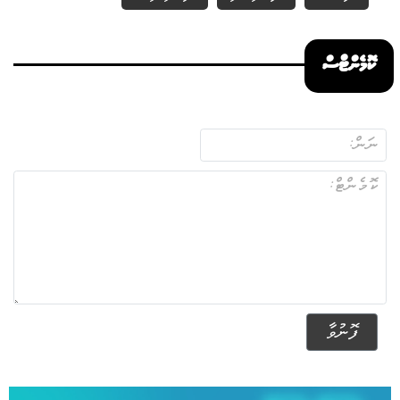
ކޮމެންޓްސް
ފޮނުވާ