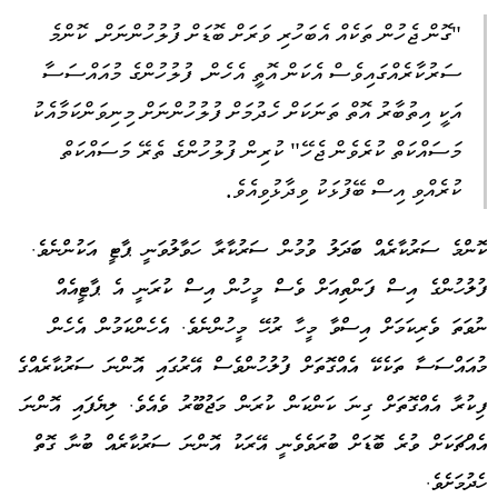
"ގޮން ޖެހުން ތަކެއް އެބަހުރި ވަރަށް ބޮޑަށް ފުލުހުންނަށް. ކޮންމެ
ސަރުކާރެއްގައިވެސް އެކަން އޮތީ އެހެން. ފުލުހުންގެ މުއައްސަސާ
އަކީ އިތުބާރު އޮތް ތަނަކަށް ހެދުމަށް ފުލުހުންނަށް މިނިވަންކަމާއެކު
މަސައްކަތް ކުރެވެން ޖެހޭ" ކުރިން ފުލުހުންގެ ތެރޭ މަސައްކަތް
ކުރެއްވި އިސް ބޭފުޅަކު ވިދާޅުވިއެވެ.
ކޮންމެ ސަރުކާރެއް ބަަދަލު ވުމުން ސަރުކާރާ ހަވާލުވަނީ ޕާޓީ އަކުންނެވެ.
ފުލުހުންގެ އިސް ފަންތިއަށް ވެސް މީހުން އިސް ކުރަނީ އެ ޕާޓީއެއް
ނުވަތަ ވެރިކަމަށް އިސްވާ މީހާ ރުހޭ މީހުންނެވެ. އެހެންކަމުން އެހެން
މުއައްސަސާ ތަކެކޭ އެއްގޮތަށް ފުލުހުންވެސް އޭރުގައި އޮންނަ ސަރުކާރެއްގެ
ފިކުރާ އެއްގޮތަށް ގިނަ ކަންކަން ކުރަން މަޖުބޫރު ވެއެވެ. ލިޔެފައި އޮންނަ
އެއްޗަކަށް ވުރެ ބޮޑަށް ބުރަވެވެނީ އޭރަކު އޮންނަ ސަރުކާރެއް ބުނާ ގޮތް
ހެދުމަށެވެ.