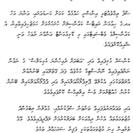
ސާފު ތިމާވެއްޓަކީ އިންސާނީ ހައްގެއް ކަމަށް ކަނޑައަޅައި، އަންނަ މަހު
އދ.ގެ ހިއުމަން ރައިޓްސް ކައުންސިލަށް ހުށަހެޅުމަށް ހަމަޖެހިފައިވާއިރު، އެ
ކައުންސިލްގެ ވެބްސައިޓްގައި މި ޑޮކިއުމަންޓް އަންގާރަ ދުވަހު ވަނީ
ޝާއިއުކޮށްފައެވެ.
ކެންސަރާ ގުޅިފައިވާ އަދި "އަބަދަށް ދެމިހުންނަ ކެމިކަލްސް" ގެ ނަމުން
ނަންދެވިފައިވާ ނޮން-ސްޓިކް ކުކްވެއާ ފަދަ ގޭތެރޭގައި ބޭނުންކުރާ
އާލަތްތަކުގައި އެކުލެވޭ ޕޮލިފްލޯރޯއަލްކައިލް އަދި ޕާފްލޯރޯއަލްކައިލް، ބޭނުން
ކުރުން ހުއްޓާލުމަށް ވެސް އިލްތިމާސް ކޮށްފައިވެއެވެ.
އަދި ތަޣައްޔަރުވެފައިވާ ތަންތަން ސާފުކުރުމާއި، ގެއްލުން ލިބެމުންދާ
މުޖުތަމަޢުތައް އެހެން ދިމާއަކަށް ބަދަލުކުރުމަށް ލަފާދީފައިވެއެވެ. އޭގެ
ތެރެއިން ގިނަ މުޖުތަމަޢުތަކަކީ ފަޤީރު ސަރަހައްދު ތަކެވެ.