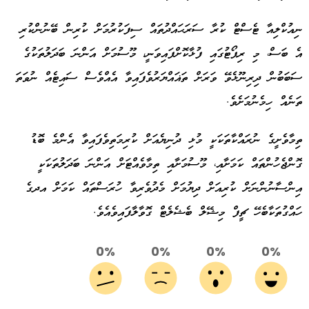
ނިއުކްލިއާ ޓެސްޓް ކުރާ ސަރަޙައްދުތައް ސިފަކުރުމަށް ކުރިން ބޭނުންކުރި
އެ ބަސް، މި ރިޕޯޓުގައި ފުޅާކޮށްފައިވަނީ، މޫސުމަށް އަންނަ ބަދަލުތަކުގެ
ސަބަބުން ދިރިނޫޅެވޭ ވަރަށް ތަޣައްޔަރުވެފައިވާ އެއްވެސް ސައިޓެއް ނުވަތަ
ތަނެއް ހިމެނުމަށެވެ.
ތިމާވެށީގެ ނުރައްކާތަކަކީ މުޅި ދުނިޔެއަށް ކުރިމަތިވެފައިވާ އެންމެ ބޮޑު
ގޮންޖެހުންތައް ކަމަށާއި، މޫސުމަށާއި ތިމާވެއްޓަށް އަންނަ ބަދަލުތަކަކީ
އިންސާނުންނަށް ކުރިއަށް ދިޔުމަށް މެދުވެރިވާ ހުރަސްތައް ކަމަށް އދގެ
ހައްގުތަކާބެހޭ ޗީފް މިޝޭލް ބެޝެލެޓް ގޮވާލާފައިވެއެވެ.
0%
0%
0%
0%