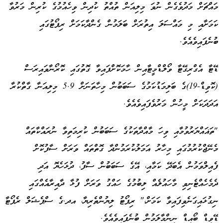
މައްޗަށް މަދުވެގެން ނުވަ މިލިއަން ތުއްތު ކުދިން ވިހެއުމުގެ ކުރިން މަރުވާ
ކަމަށާއި މި މައްސަލަ އިތުރަށް ބަލަމުން ގެންދާކަމަށް ރިޕޯޓުގައި
ބުނެފައިވެއެވެ.
ޑޭޓާ އެގްރިގޭޓާ ވޯލްޑްމީޓާއިން ހާމަކޮށްފައިވާ ގޮތުގައި ކޮރޯނާވައިރަސް
(ކޮވިޑް-19)ގެ ބަލިމަޑުކަމުގެ ސަބަބުން މިހާތަނަށް 5.9 މިލިއަނާ ގާތްކުރާ
އަދަދަކަށް މީހުން މަރުވެފައިވެއެވެ.
"ތަޣައްޔަރުވުމާއި ވިހަ މާއްދާތަކުގެ ސަބަބުން ކުރިމަތިވާ ނުރައްކާތައް
މެނޭޖްކުރުމުގައި މިހާރު އަމަލުކުރަމުންދާ ގޮތްތައް ވަރަށް ސާފުކޮށް
ފެއިލްވަމުން އެބަދޭ ކަމާއި، އޭގެ ސަބަބުން ސާފު، ދުޅަހެޔޮ އަދި
ދެމެހެއްޓެނިވި މާހައުލެއް ލިބުމުގެ ހައްގު ވަރަށް ފުޅާ ދާއިރާއެއްގައި
ނިގުޅައިގަނެވިފައިވާ ކަމަށް،" ރިޕޯޓު ލިޔުންތެރިޔާ، އދ.ގެ ސްޕެޝަލް ރެޕޯޓާ
ޑޭވިޑް ބޯއިޑް ނިންމާލަމުން ބުނެފައިވެއެވެ.