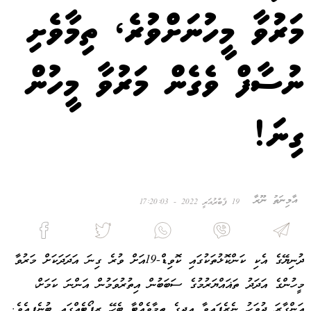
މަރުވާ މީހުނަށްވުރެ، ތިމާވެށި
ނުސާފް ވެގެން މަރުވާ މީހުން
ގިނަ!
އާމިނަތު ނޫރާ
19 ފެބްރުއަރީ 2022 - 17:20:03
ދުނިޔޭގެ އެކި ކަންކޮޅުތަކުގައި ކޮވިޑް-19އަށް ވުރެ ގިނަ އަދަދަކަށް މަރުވާ
މީހުންގެ އަދަދު ތަޣައްޔަރުމުގެ ސަބަބުން އިތުރުވަމުން އަންނަ ކަމަށް،
އަންގާރަ ދުވަހު ނެރެފައިވާ އދގެ ތިމާވެއްޓާ ބެހޭ ރިޕޯޓެއްގައި ބުނެފިއެވެ.