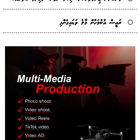
ރައީސް އުކުޅަހުން މާލެ ވަޑައިގެންފި