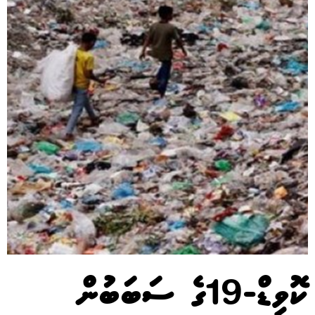
ކޮވިޑް-19ގެ ސަބަބުން