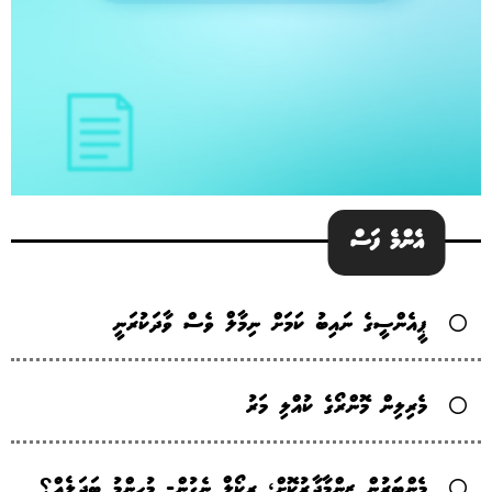
އެންމެ ފަސް
ޕީއެންސީގެ ނައިބު ކަމަށް ނިމާލް ވެސް ވާދަކުރަނީ
މެރިލިން މޮންރޯގެ ކުއްލި މަރު
މެންބަރުން ޒިންމާދާރުކޮށް، ރިކޯލް ނެގުން- މުހިންމު ބަދަލެއް؟