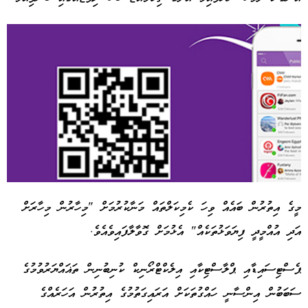
މީގެ އިތުރުން ބައެއް ވިހަ ކެމިކަލްތައް މަނާކުރުމަށް "މިހާރުން މިހާރަށް
އަދި އުއްމީދީ ފިޔަވަޅުތަކެއް" އެޅުމަށް ގޮވާލާފައިވެއެވެ.
Advertisement
ޕެސްޓިސައިޑާއި ޕްލާސްޓިކާއި އިލެކްޓްރޯނިކް ކުނިބުނިން ތަޣައްޔަރުވުމުގެ
ސަބަބުން އިންސާނީ ހައްގުތަކަށް އަރައިގަތުމުގެ އިތުރުން އަހަރެއްގެ