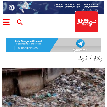
/
ރިޕޯޓް
ދުނިޔެ