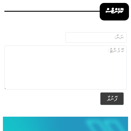
ކޮމެންޓްސް
ފޮނުވާ