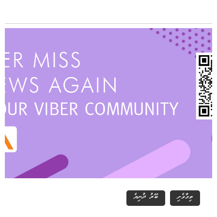
ތިމާވެށި
ބޭރު ދުނިޔެ