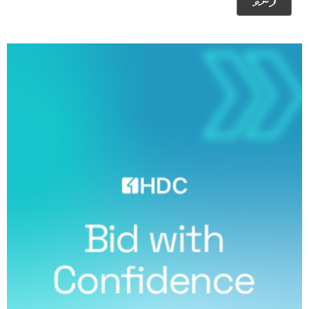
ފޮނުވާ