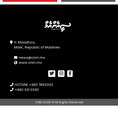
H. Maadhoo,
Male', Republic of Maldives
news@cnm.mv
www.cnm.mv
HOTLINE +960 7892333
+960 331 0330
CNM 2026 © All Rights Reserved
//openPhotoSwipe();
document.getElementById("btnA").onclick =