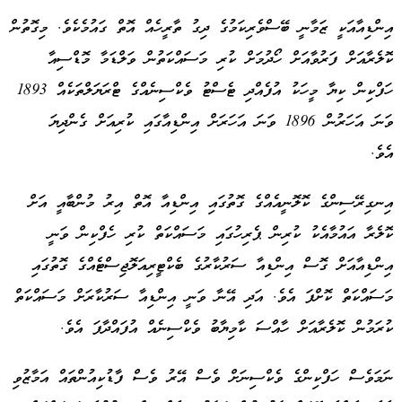
އިންޑިއާއަކީ ޒަމާނީ ބޭސްވެރިކަމުގެ ދިގު ތާރީހެއް އޮތް ގައުމެކެވެ. މިގޮތުން
ކޮލެރާއަށް ފަރުވާއަށް ހޯދުމަށް ކުރި މަސައްކަތުން ވަލްޑަމާ މޮޑްސިއާ
ހަފްކިން ކިޔާ މީހަކު އުފެއްދި ޓެސްޓު ވެކްސިނެއްގެ ޓްރަޔަލްތަކެއް 1893
ވަނަ އަހަރުން 1896 ވަނަ އަހަރަށް އިންޑިއާގައި ކުރިއަށް ގެންދިޔަ
އެވެ.
އިނގިރޭސިންގެ ކޮލޮނީއެއްގެ ގޮތުގައި އިންޑިއާ އޮތް އިރު މުންބާއީ އަށް
ކޮލެރާ އައުމާއެކު ކުރިން ޕެރިހުގައި މަސައްކަތް ކުރި ހެފްކިން ވަނީ
އިންޑިއާއަށް ގޮސް އިންޑިއާ ސަރުކާރުގެ ބެކްޓީރިއަލޮޖިސްޓެއްގެ ގޮތުގައި
މަސައްކަތް ކޮށްފަ އެވެ. އަދި އޭނާ ވަނީ އިންޑިއާ ސަރުކާރަށް މަސައްކަތް
ކުރަމުން ކޮލެރާއަށް ހާއްސަ ކާމިޔާބު ވެކްސިނެއް އުފައްދާފަ އެވެ.
ނަމަވެސް ހަފްކިންގެ ވެކްސިނަށް ވެސް އޭރު ވެސް ފާޑުކިއުންތައް އަމާޒުވި