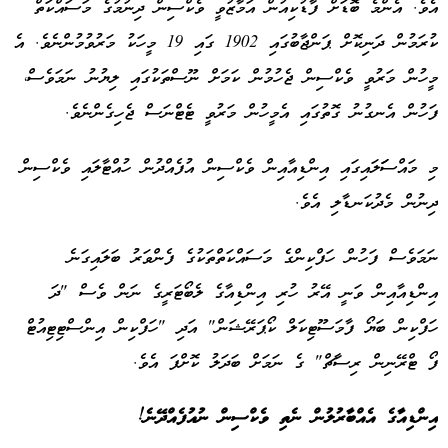
އެވެ. އެންމެ ބޮޑަށް ފާޑުކިއުން އަމާޒުވީ ވެކްސިން ދިނުމުގެ މަސައްކަތް
ކުރަމުން ދަނިކޮށް ޕަންޖާބުގައި 1902 ގައި 19 މީހަކު މަރުވުމުންނެވެ. އެ
މީހުން މަރުވީ ވެކްސިން ޖެހުމުން ކަމަށް ނޫސްތަކުގައި ލިޔުނު ނަމަވެސް،
ފަހުން އެނގުނު ގޮތުގައި އެމީހުން މަރުވީ ޓެޓްނަސް ޖެހިގެންނެވެ.
މި މައްސަަލައިގައި އިންޑިއާއިން ވެކްސިން އުފެއްދުން ހުއްޓާލައި ވެކްސިން
ދިނުން މެދުކަނޑާލި އެވެ.
ނަމަވެސް ފަހުން ހަފްކިންގެ މަސައްކަތްތަކުގެ ފެންވަރު ބަލައިގަނެ
އިންޑިއާއިން ވަނީ އޭރު ހުރި އިންޑިއާގެ ލެބޯޓަރީގެ ނަން ވެސް "ދަ
ހަފްކިން ބަޔޯ ފާމަސޫޓިކަލް ކޯޕަރޭޝަން" އަދި "ހަފްކިން އިންސްޓިޓިއުޓް
ފޯ ޓްރޭނިން ރިސާޗް" ގެ ނަމަށް ބަދަލު ކޮށްފަ އެވެ.
އިންޑިއާގެ އެއްބާރުލުން ނެތި ވެކްސިން ނުއުފެއްދޭނެ!