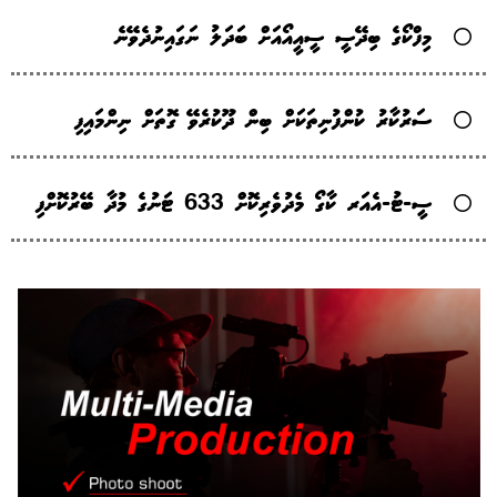
މިފްކޯގެ ބިދޭސީ ސީއީއޯއަށް ބަދަލު ނަގައިނުދެވޭނެ
ސަރުކާރު ކުންފުނިތަކަށް ބިން ދޫކުރެވޭ ގޮތަށް ނިންމައިފި
ސީ-ޓު-އެއަރ ކާގޯ މެދުވެރިކޮށް 633 ޓަނުގެ މުދާ ބޭރުކޮށްފި