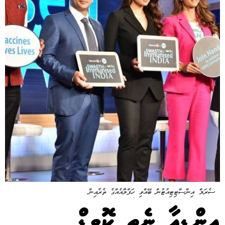
ސެރަމް އިންސްޓިޓިއުޓުން ބޭއްވި ހަފްލާއެއްގެ ތެރެއިން
އިންޑިއާ ނެތި ކޮވިޑް