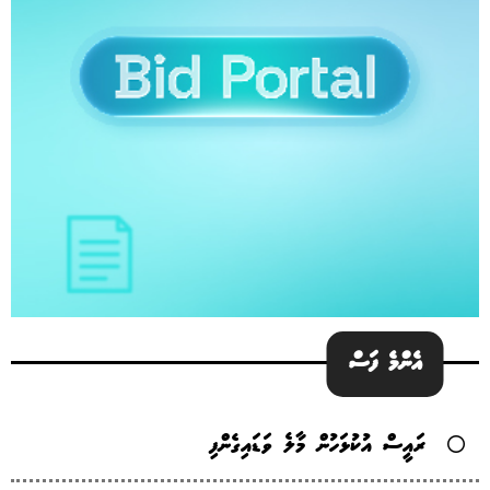
އެންމެ ފަސް
ރައީސް އުކުޅަހުން މާލެ ވަޑައިގެންފި