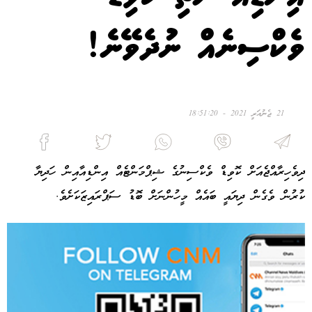
ވެކްސިނެއް ނުދެވޭނެ!
21 ޖެނުއަރީ 2021 - 18:51:20
ދިވެހިރާއްޖެއަށް ކޮވިޑް ވެކްސިނުގެ ޝިޕްމަންޓެއް އިންޑިއާއިން ހަދިޔާ
ކުރުން ވެގެން ދިޔައީ ބައެއް މީހުންނަށް ބޮޑު ސަޕްރައިޒަކަށެވެ.