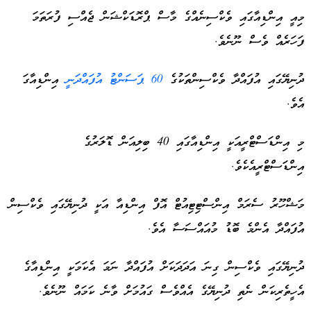
މިއީ އިންޑިއާގައި ވެކްސިނެއްގެ މާސް ޕްރޮޑަކްޝަން ޖެއްސި ފުރަތަމަ
ފަހަރެއް ވެސް ނޫނެވެ.
ދުނިޔޭގައި އުފައްދާ ވެކްސިންތަކުގެ
60 ޕަސަންޓު އުފައްދަނީ
އިންޑިއާގަ
އެވެ.
މި އިންޑަސްޓްރީއަކީ އިންޑިއާގައި 40 ބިލިއަން ޑޮލަރުގެ
އިންޑަސްޓްރީއެކެވެ.
މަޝްހޫރު ސެރަމް އިންސްޓިޓިއުޓް އޮފް އިންޑިއާ އަކީ ދުނިޔޭގައި ވެކްސިން
އުފައްދާ އެންމެ ބޮޑު މުއައްސަސާ އެވެ.
ދުނިޔޭގައި ވެކްސިން ގިނަ އަދަދަކަށް އުފައްދާ ނަމަ އެކަމަކީ އިންޑިއާގެ
އެހީތެރިކަން ނެތި ދުނިޔޭގެ އެއްވެސް ގައުމަށް ވާނެ ކަމައް ނޫނެވެ.