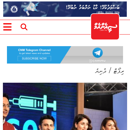
/
ރިޕޯޓް
ދުނިޔެ