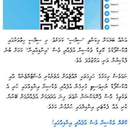
އަނެއް ބަޔަކަށް މިކަންވީ "ސިޔާސީ" ކަމަށެވެ. މި ސިޔާސީ ހިތްވަރުގައި
އޮކްސްފޯޑުގެ ކޮވިޑް ވެކްސިން އުފެއްދީ ވެސް "އިންޑިއާއިން" ކަމަށް ބުނެ
Advertisement
ފާޑުކިޔުން ވަނީ އަމާޒުވެފަ އެވެ.
ނަމަވެސް މިކަމުގެ ހަގީގަތަކީ ރާއްޖެއަށް އެތެރެކުރި އެސްޓްރާޒެނެކާ އާއި
އޮކްސްފޯޑް ޔުނިވަސިޓީ ގުޅިގެން އުފެއްދި ވެކްސިން އިންޑިއާގައި ހުރީ އެ
ތަކެތީގެ މާސް ޕްރޮޑަކްޝަން ނުވަތަ ގިނަ އަދަދަކަށް އުފެއްދުމަށް ބޭނުން
ކުރި އެއް ފެކްޓަރީ އިންޑިޔާގައި ހުރުމުން ކަމެވެ.
ކޮލެރާ ވެކްސިން ވެސް އުފެއްދީ އިންޑިއާގައި!