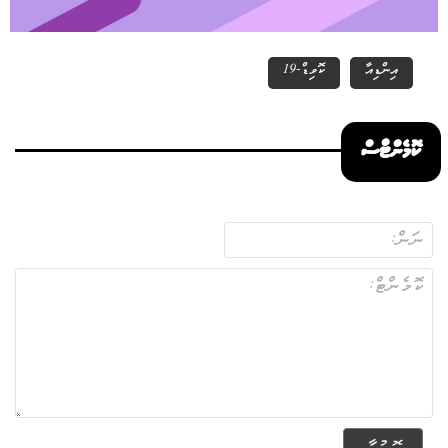
އިންޑިއާ
ކޮވިޑް-19
ކޮމެންޓްސް