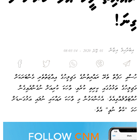
ގިނަ!
އިބްރާހިމް އިޒާން
01 ޖޫން 2020 - 08:03:34
ހުސްވި ހަފްތާ ތެރޭ ރައްޔިތުންގެ މަޖިލީހުގެ އިއްޒަތްތެރި މެންބަރަކަށް
މަޖިލީހުގެ ތަޅުމުގައި ކީރިތި ކުރެވި، ވާހަކަ ކުރިއަށް ނުގެންދެވިގެން
ހުއްޓަވާލެއްވިއެވެ. އެހެންކަމުން މި ވާހަކަ ދައްކައި ނުލައި އަޅުގަނޑަށް
ހަމަ "ކެތް ނުވީ" އެވެ.