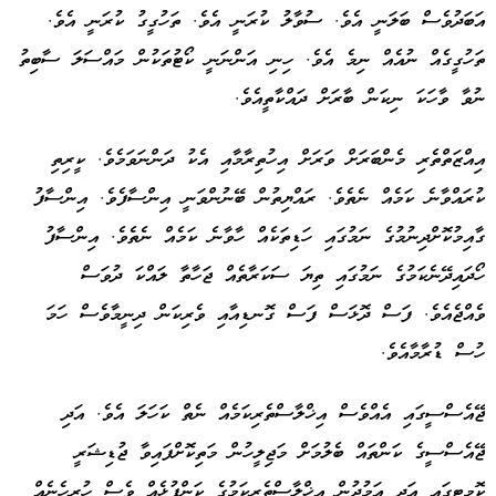
އަބަދުވެސް ބަލަނީ އެވެ. ސުވާލު ކުރަނީ އެވެ. ތަހުގީގު ކުރަނީ އެވެ.
ތަހުގީގެއް ނުއެއް ނިމެ އެވެ. ހިނި އަންނަނީ ކޯޓުތަކުން މައްސަލަ ސާބިތު
ނުވާ ވާހަކަ ނިކަން ބާރަށް ދައްކާތީއެވެ.
އިއްޒަތްތެރި މެންބަރަށް ވަރަށް އިހުތިރާމާއި އެކު ދަންނަވަމެވެ. ކީރިތި
ކުރައްވާނެ ކަމެއް ނެތެވެ. ރައްޔިތުން ބޭނުންވަނީ އިންސާފެވެ. އިންސާފު
ގާއިމުކޮށްދިނުމުގެ ނަމުގައި ހަޑިތަކެއް ހާވާނެ ކަމެއް ނެތެވެ. އިންސާފު
ހޯދައިދޭނެކަމުގެ ނަމުގައި ތިޔަ ސަކަރާތެއް ޖަހާތާ ލައްކަ ދުވަސް
ވެއްޖެއެވެ. ފަސް ދޮޅަސް ފަސް ގޮނޑިއާއި ވެރިކަން ދިނީމާވެސް ހަމަ
ހުސް ޑުރާމާއެވެ.
ޖޭއެސްސީގައި އެއްވެސް އިޚްލާސްތެރިކަމެއް ނެތް ކަހަލަ އެވެ. އަދި
ޖޭއެސްސީގެ ކަންތައް ބެލުމަށް މަޖިލީހުން މަތިކޮށްފައިވާ ޖުޑިޝަރީ
ކޮމިޓީގައި އަދި އަމުދުން އިޚްލާސްތެރިކަމުގެ ކަންފުޅެއް ވެސް ހުރިހެނެއް