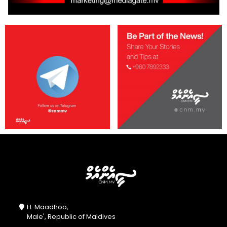
H. Maadhoo,
Male', Republic of Maldives