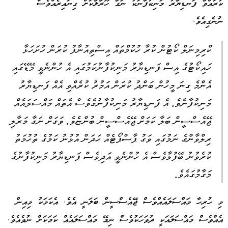
ކުރައްވާ ފަނޑިޔާރު މަނިކުފާނަކު ނަގާ ހޫރާލާކަށް ގިނައިރެއްވެސް
ނުނެގިއެވެ.
ކްރިމިނަލް ކޯޓުން ކުރާ ހުކުމްތައް އިސްތިއުނާފު ކުރަން ހުށަހަޅާ
ހައިކޯޓުގެ އިސް ފަނޑިޔާރު މަނިކުފާނުކަމުގައި އެ ހުންނެވީ މޭޑޭގައި
އެންމެ ގިނަ މީހުން ބަންދު ކުރަން އަމުރު ކުރެއްވި އެއް ފަނޑިޔާރު
މަނިކުފާނެވެ. އެ ފަނޑިޔާރު މަނިކުފާނުގެވެސް އެތައް މައްސަލައެއް
ޖޭއެސްސީން ބަލާ ކަމަށް ޖޭއެސްސީން ބުންޏެވެ. ވަގަށް ނަގާ މަރާލި
ރިލްވާންގެ ނަމުގައި ވަގު ޕާސްޕޯޓެއް ހަދަން އުޅުނު ކަމުގެ ތުހުމަތު
ކުރެވުނު ބޭފުޅާވެސް އެ ހުންނެވީ އަދިވެސް ފަނޑިޔާރު މަނިކުފާނުގެ
މަގާމުގައެވެ.
މި ހުރިހާ މައްސަލައެއްވެސް ޖޭއެސްސީން ބަލަނީ އެވެ. އެކަމަކު މިއިން
އެއްވެސް މައްސަލައަކީ ދުވަހަކުވެސް ނިމޭ މައްސަލައެއް ކަމަކަށް ނުވެއެވެ.