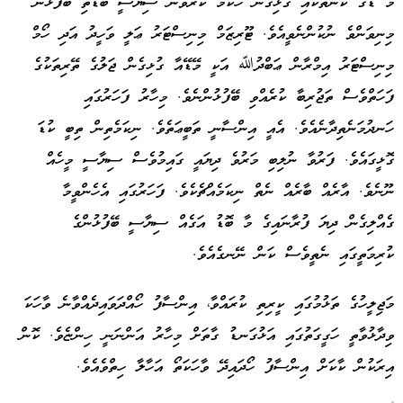
މޭ ޑޭގެ ކަންތަކާއި ގުޅިގެން ހުކުމް ކުރެވުނު ސިޔާސީ ބޮޑެތި ބޭފުޅުން
މިނިވަންވެ ނުކުންނެވީއެވެ. ޓޫރިޒަމް މިނިސްޓަރު ޢަލީ ވަހީދު އަދި ހޯމް
މިނިސްޓަރު އިމްރާން ޢަބްދުﷲ އަކީ މޭޑޭއާ ގުޅިގެން ޖަލުގެ ތޭރިތަކުގެ
ފަހަތްވެސް ތަޖުރިބާ ކުރެއްވި ބޭފުޅުންނެވެ. މިހާރު ފަހަރުގައި
ހަނދުމަނެތިދާނެއެވެ. އެއީ އިންސާނީ ތަބީޢަތެވެ. ނިކަމެތިން ތިބީ ކުޑަ
ގޮޅީގައެވެ. ފަރުވާ ނުލިބި މަރުވެ ދިޔައީ ގައިމުވެސް ސިޔާސީ މީހެއް
ނޫނެވެ. އާރެއް ބާރެއް ނެތް ނިކަމެއްޗެކެވެ. ފަހަރުގައި އެހެންވީމާ
ގެއްލިގެން ދިޔަ ފުރާނައިގެ މާ ބޮޑު އަގެއް ސިޔާސީ ބޭފުޅުންގެ
ކުރިމަތީގައި ނެތީވެސް ކަން ނޭނގެއެވެ.
މަޖިލީހުގެ ތަޅުމުގައި ކީރިތި ކުރައްވާ، އިންސާފު ހޯއްދަވައިދެއްވާނެ ވާހަކަ
ވިދާޅުވާތީ ހަގީގަތުގައި އަޅުގަނޑު ގާތަށް މިހާރު އަންނަނީ ހިންޏެވެ. ކޮން
އިރަކުން ކާކަށް އިންސާފު ހޯދައިދޭ ވާހަކަތޯ އަހާލާ ހިތްވެއެވެ.