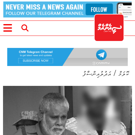
/
ކޮލަމް
އަދުލުއިންސާފު