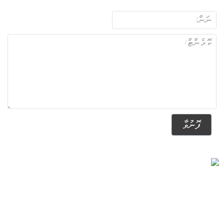
ފޮނުވާ