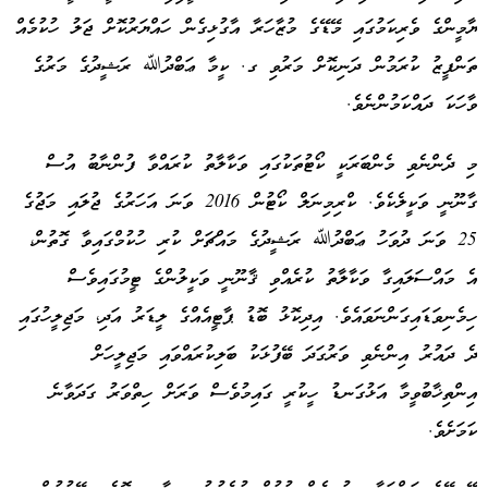
ޔާމީންގެ ވެރިކަމުގައި މޭޑޭގެ މުޒާހަރާ އާގުޅިގެން ހައްޔަރުކޮށް ޖަލު ހުކުމެއް
ތަންފީޒު ކުރަމުން ދަނިކޮށް މަރުވި ގ. ކީމާ ޢަބްދުﷲ ރަޝީދުގެ މަރުގެ
ވާހަކަ ދައްކަމުންނެވެ.
މި ދެންނެވި މެންބަރަކީ ކޯޓުތަކުގައި ވަކާލާތު ކުރައްވާ ފުންނާބު އުސް
ގާނޫނީ ވަކީލެކެވެ. ކްރިމިނަލް ކޯޓުން 2016 ވަނަ އަހަރުގެ ޖުލައި މަޖުގެ
25 ވަނަ ދުވަހު ޢަބްދުﷲ ރަޝީދުގެ މައްޗަށް ކުރި ހުކުމްގައިވާ ގޮތުން،
އެ މައްސަލައިގާ ވަކާލާތު ކުރެއްވި ޤާނޫނީ ވަކީލުންގެ ޓީމުގައިވެސް
ހިމެނިވަޑައިގަންނަވައެވެ. އިދިކޮޅު ބޮޑު ޕާޓީއެއްގެ ލީޑަރު އަދި، މަޖިލީހުގައި
ދެ ދައުރު އިންނެވި ވަރުގަދަ ބޭފުޅަކު ބަލިކުރައްވައި މަޖިލީހަށް
އިންތިޚާބުވީމާ އަޅުގަނޑު ހީކުރީ ގައިމުވެސް ވަރަށް ހިތްވަރު ގަދަވާނެ
ކަމަށެވެ.