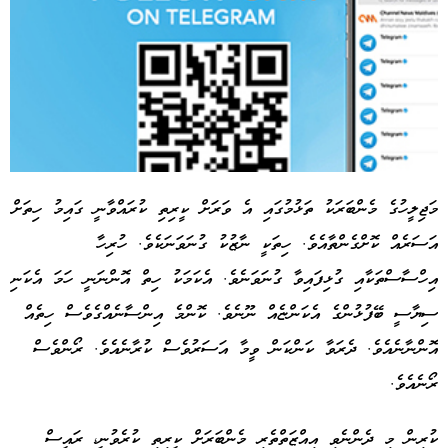
މަޖިލީހުގެ މެންބަރަކު ތަޅުމުގައި އެ ވަރަށް ކީރިތި ކުރައްވާނީ ގައިމު ހިތަށް
އަސަރެއް ކޮށްގެންތާއެވެ. ހިތަކީ ނާޒުކު ގުނަވަނަކެވެ. ހުރިހާ
Advertisement
އިހްސާސްތަކާއި ގުޅިފައިވާ ގުނަވަނެވެ. އެކަމަކު ހިތް އޮންނަނީ ހަމަ އެކަނި
ސިޔާސީ ބޭފުޅުންގެ އެކަންޏެއް ނޫނެވެ. ކޮންމެ އިންސާނެއްގެވެސް ހިތެއް
އޮންނާނެއެވެ. ދެރަވާ ކަންކަން ވީމާ އަސަރުވެސް ކުރާނެއެވެ. ރޯންވެސް
ރޯނެއެވެ.
ކުރިން މި ދެންނެވި އިއްޒަތްތެރި މެންބަރަށް ކީރިތި ކުރެވުނީ، ރައީސް