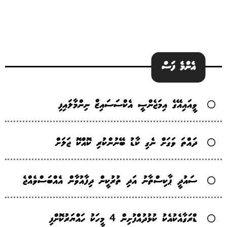
އެންމެ ފަސް
ވީއައިއޭގެ އިމަޖެންސީ އެކްސަސައިޒް ނިންމާލައިފި
ދައްތަ ވަގަށް ނެގި ކާޑު ބޭނުންކުރި ކޮއްކޮ ޖަލަށް
ސައުދީ ޕާކިސްތާނު އަދި ތުރުކީން ދިފާއުވާން އެއްބަސްވެއްޖެ
ޑްރަގާއެކުއެކު ކުޅުދުއްފުށިން 4 މީހަކު ހައްޔަރުކޮށްފި