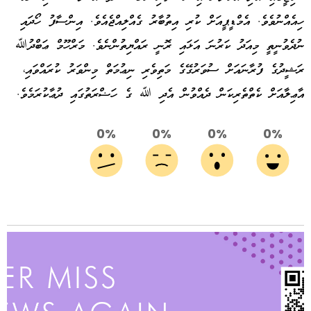
ހިއެއްނުވެވެ. އެމްޑީޕީއަށް ކުރި އިތުބާރު ގެއްލިއްޖެއެވެ. އިންސާފު ހޯދައި
ނުދެވުނީތީ މިއަދު ކަރުނަ އަޅައި ރޮނީ ރައްޔިތުންނެވެ. މަރްހޫމް ޢަބްދުﷲ
ރަޝީދުގެ ފުރާނައަށް ސުވަރުގޭގެ މަތިވެރި ނިޢުމަތް މިންވަރު ކުރައްވައި،
އާޢިލާއަށް ކެތްތެރިކަން ދެއްވުން އެދި ﷲ ގެ ހަޟްރަތުގައި ދުޢާކުރަމެވެ.
0%
0%
0%
0%