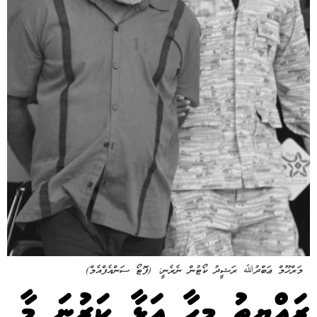
މަރްހޫމް ޢަބްދުﷲ ރަޝީދު ކޯޓުން ނެރެނީ: (ފޮޓޯ ސަންއެފްއެމް)
ރައްޔިތު މީހާ އަޅާ ކަރުނަ މާ