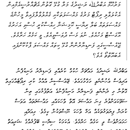
މަރުޙޫމް އަބްދުﷲ ރަޝީދުގެ މަރާ ގުޅޭ ގޮތުން އެޗްއާރުސީއެމްއިން
އެކުލަވާލި ރިޕޯޓް މަރުގެ މައްސަލަތަކާއި ގެއްލުވާލާފައިވާ މީހުންގެ
މައްސަލަތައް ބަލާ ރިޔާސީ ކޮމިޝަނާ ހިއްސާކުރީ ހުސްވި އަހަރުގެ
އޮގަސްޓް މަހުއެވެ. ނުވަ މަސް ދުވަސްވީއެވެ. ވީ ކަމެއް ހަރާމެވެ.
ޖޭއެސްސީގައި ފަނޑިޔާރުންނާ ގުޅޭ ކިތައް މައްސަލަ ޕާކުކޮށްފައި
އެބައޮތްތޯ އެވެ؟
ޢަބްދުﷲ ރަޝީދުގެ މައްޗަށް ހުކުމް ކުރެއްވި ފަނޑިޔާރު މަނިކުފާނު
އަދިވެސް އެހުންނެވީ މަގާމުގައެވެ. ޖޭއެސްސީން އާއްމު ކުރި ރިޕޯޓެއްގައިވާ
ގޮތުން މި ދެންނެވި ފަނޑިޔާރު މަނިކުފާނުގެ އަތްޕުޅުގައި ތިން
ސަތޭކައަށްވުރެ ގިނަ މައްސަލަ އޮތް ވާހަކައާއި މައްސަލަތައް އަވަސް
ކުރަން ފިޔަވަޅުތަކެއް އަޅާ ވާހަކަ ނޫސްތަކުން ކީމެވެ. މިއަދާއި
ހަމައަށްވެސް ވީ ކަމެއް ހަރާމެވެ. އެކަމަކު ސިޔާސީ ބޭފުޅެއްގެ ޝަރީޢަތް