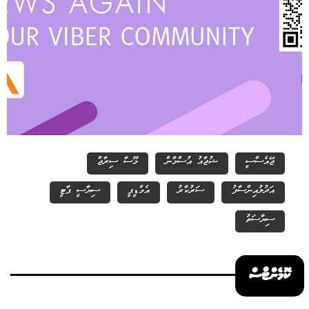
ޖޭއެސްސީ
ޝުޖާއު އުސްމާން
މޫސާ ސިރާޖް
އަދުލުއިންސާފު
ސަރުކާރު
އެމްޑީޕީ
ސިޔާސީ ޕާޓީ
ސިޔާސަތު
ކޮމެންޓްސް