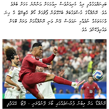
ބައިނަލްއަގުވާމީ ދިގު ކެރިއަރުވެސް ނިމުމަކަށް އަންނާނެ ކަމަށް ބެލެވެ
އެވެ. ރޮނާލްޑޯގެ މުސްތަގުބަލާ ބެހޭގޮތުން ޕޯޗުގަލް ކޯޗް މާޓިނޭޒް މާ ގިނަ
ވާހަކަތަކެއް ނުދެއްކި ނަމަވެސް، އޭނާ ވަނީ ރޮނާލްޑޯއަށް ވަރަށް ބޮޑަށް
ތައުރީފުކޮށްފަ އެވެ.
ރޮނާލްޑޯ އަށް ލިބުނު ފުރުސަތެއްގައި ބޯޅަ ފޮނުވާލަނީ - ފޮޓޯ: އޭއެފްޕީ