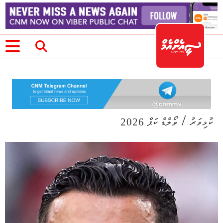
/
ކުޅިވަރު
ވޯލްޑް ކަޕް 2026