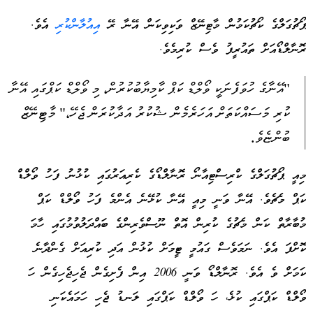
ޕޯޗުގަލްގެ ކޯޗުކަމުން މާޓިނޭޒް ވަކިވިކަން އޭނާ ރޭ
އިއުލާންކުރި
އެވެ.
ރޮނާލްޑޯއަށް ތައުރީފު ވެސް ކުރިމެވެ.
"އޭނާގެ ހުވަފެނަކީ ވޯލްޑް ކަޕް ކާމިޔާބުކުރުން، މި ވޯލްޑް ކަޕްގައި އޭނާ
ކުރި މަސައްކަތަށް އަހަރެމެން ޝުކުރު އަދާކުރަން ޖެހޭ،" މާޓިނޭޒް
ބުންޏެވެ.
މިއީ ޕޯޗުގަލްގެ ކްރިސްޓިއާނޯ ރޮނާލްޑޯގެ ކެރިއަރުގައި ކުޅުނު ފަހު ވޯލްޑް
ކަޕް މެޗެވެ. އޭނާ ވަނީ މިއީ އޭނާ ކުޅޭނެ އެންމެ ފަހު ވޯލްޑް ކަޕް
މުބާރާތް ކަން މެޗުގެ ކުރިން އޮތް ނޫސްވެރިންގެ ބައްދަލުވުމުގައި ހާމަ
ކޮށްފަ އެވެ. ނަމަވެސް ގައުމީ ޓީމަށް ކުޅުން އަދި ކުރިއަށް ގެންދާނެ
ކަމަށް ވެ އެވެ. ރޮނާލްޑޯ ވަނީ 2006 އިން ފެށިގެން ޖެހިޖެހިގެން ހަ
ވޯލްޑް ކަޕްގައި ކުޅެ، ހަ ވޯލްޑް ކަޕްގައި ލަނޑު ޖެހި ހަމައެކަނި