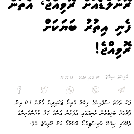
ރޮނާލްޑޯއަށް ރޮވިއްޖެ، އެތަން
ފެނި އިތުރު ބަޔަކަށް
ރޮވިއްޖެ!
އާމިނަތު ސިޔާޒާ
07 ޖުލައި 2026 - 13:52:33
ފަހު ވަގުތު ސްޕެއިންގެ މިކެލް މެރީނޯ ޖަހައިދިން ގޯލުން 1-0 އިން
ޕޯޗުގަލް ބަލިވުމުން ދުނިޔޭގައި އުފެދުނު އެންމެ މޮޅު ކުޅުންތެރިންގެ
ތެރޭގައި ހިމެނޭ ކްރިސްޓިއާނޯ ރޮނާލްޑޯ އަށް ރޮވިއްޖެ އެވެ.