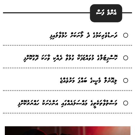
އެންމެ ފަސް
ދަނޑުވެރިކަމުގެ ދެ ލޯނަކަށް ހުޅުވާލައިފި
ހޮސްޕިޓަލްގެ މުވައްޒަފަކާ ގުޅުވާ ދެއްކި ވާހަކަ ދޮގުކޮށްފި
ލިއޮނެލް މެސީގެ ބައްޕަ މަރުވެއްޖެ
މަސްތުވާތަކެތީގެ މައްސަލައެއްގައި އަންހެނަކު ހައްޔަރުކޮށްފި