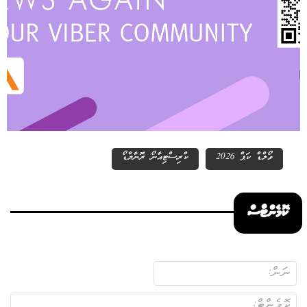
ވޯލްޑް ކަޕް 2026
ކްރިސްޓިއާނޯ ރޮނާލްޑޯ
ކޮމެންޓްސް