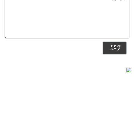
ފޮނުވާ