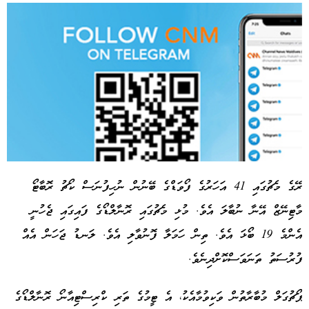
ރޭގެ މެޗުގައި 41 އަހަރުގެ ފޯވަޑްގެ ބޭނުން ނުހިފުނަސް ކޯޗު ރޮބާޓޯ
މާޓިނޭޒް އޭނާ ނުބާލަ އެވެ. މުޅި މެޗުގައި ރޮނާލްޑޯގެ ފައިގައި ޖެހުނީ
Advertisement
އެންމެ 19 ބޯޅަ އެވެ. ތިން ހަމަލާ ފޮނުވާލި އެވެ. ލަނޑު ޖަހަން އެއް
ފުރުސަތު ތަނަވަސްކޮށްދިނެވެ.
ޕޯޗުގަލް މުބާރާތުން ވަކިވުމާއެކު، އެ ޓީމުގެ ތަރި ކްރިސްޓިއާނޯ ރޮނާލްޑޯގެ