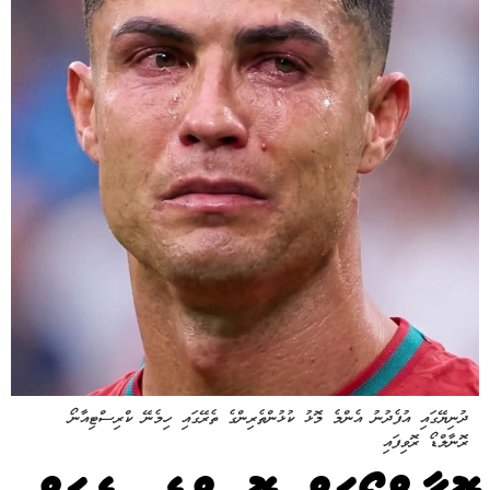
ދުނިޔޭގައި އުފެދުނު އެންމެ މޮޅު ކުޅުންތެރިންގެ ތެރޭގައި ހިމެނޭ ކްރިސްޓިއާނޯ
ރޮނާލްޑޯ ރޮވިފައި