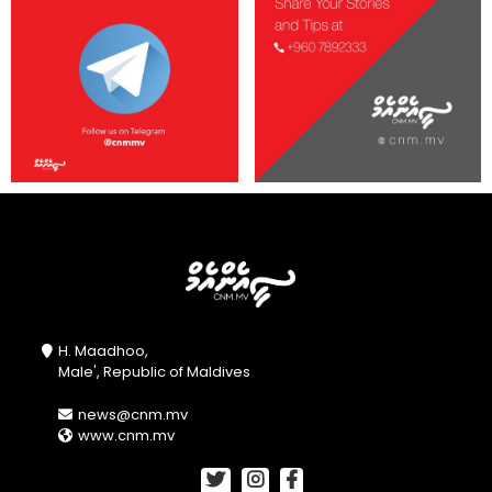
H. Maadhoo,
Male', Republic of Maldives
news@cnm.mv
www.cnm.mv