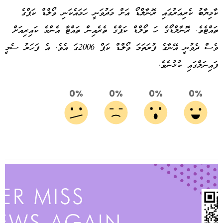
ކާމިޔާބު ކެރިއަރުގައި ރޮނާލްޑޯ އަށް މަދުވަނީ ހަމައެކަނި ވޯލްޑް ކަޕްގެ
ތައްޓެވެ. ރޮނާލްޑޯގެ ހަ ވޯލްޑް ކަޕްގެ ތެރެއިން ތައްޓާ އެންމެ ކައިރިއަށް
ވެސް ދެވުނީ އޭނާގެ ފުރަތަމަ ވޯލްޑް ކަޕް 2006ގަ އެވެ. އެ ފަހަރު ސެމީ
ފައިނަލްގައި ކުޅުނެވެ.
0%
0%
0%
0%