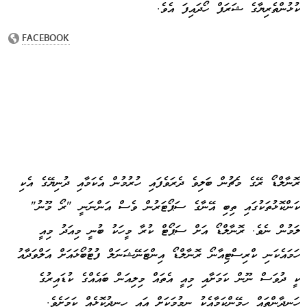
ކުޅުންތެރިޔާގެ ޝަރަފް ހޯދައިފަ އެވެ.
ރޮނާލްޑޯ ރޭގެ މެޗުން ބަލިވެ ދެރަވެފައި ހުރުމުން އެކަމާއި ދުނިޔޭގެ އެކި
ކަންކޮޅުތަކުގައި ތިބި އޭނާގެ ސަޕޯޓަރުން ވެސް އަންނަނީ "ރޯ މޫނު"
ލަމުން ނެވެ. ރޮނާލްޑޯ އަށް ސަޕޯޓް ކުރާ މީހަކު ބުނީ މިއަދު މިއީ
ހަމައެކަނި ކްރިސްޓިއާނޯ ރޮނާލްޑޯ އިންޓަނޭޝަނަލް ފުޓުބޯޅައަށް އަލްވަދާއު
ކީ ދުވަސް ނޫން ކަމަށާއި މިއީ އެތައް މިލިއަން ބައެއްގެ ކުޑައިރުގެ
ހަނދާންތައް ހިމޭންކަމާއެކު ނިމުމަކަށް އައި ހިނދުކޮޅެއް ކަމަށެވެ.