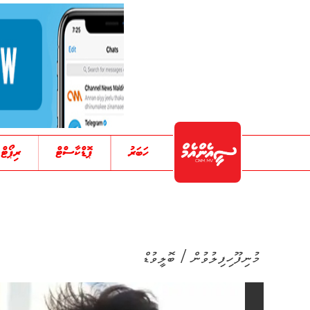
ހަބަރު
ޕޮޑްކާސްޓް
ރިޕޯޓް
/
މުނިފޫހިފިލުވުން
ބޮލީވުޑް