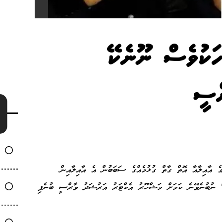
ހަކުވެސް ނޫނެކޭ
ްސީ
ެ އާއިލާއާ އޮތް ގާތް ގުޅުމެއްގެ ސަބަބުން އެ އާއިލާއިން
" ނުބުނެވޭނެ ކަމަށް މަޝްހޫރު އެކްޓަރު އަރުޝަދު ވާރްސީ ބުނެފި