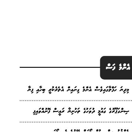
އެންމެ ފަސް
މިދިޔަ ހަފްތާގައިވެސް އެންމެ ގިނައިން އެތެރެކުރީ ބިހާއި ފިޔާ
ސިންގަޕޫރުގެ ގައުމީ ދުވަހުގެ ތަހުނިޔާ ރައީސް ފޮނުއްވައިފި