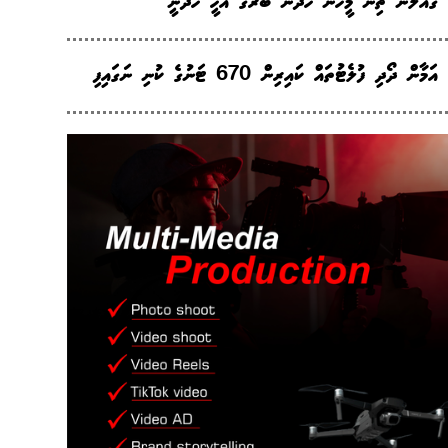
ގެއްލުނު ތިން މީހުން ހޯދަން ބޭރުގެ އެހީ ހޯދަނީ
އަމާން ދޯދި ފުލެޓުތައް ކައިރިން 670 ޓަނުގެ ކުނި ނަގައިފި