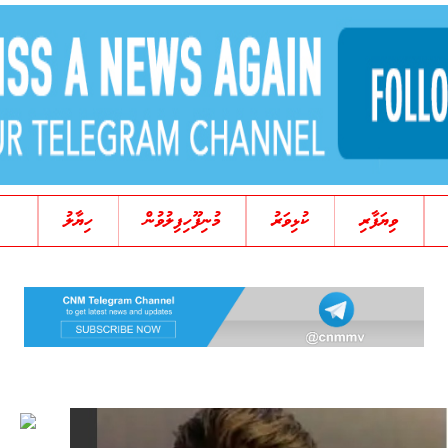
ވިޔަފާރި
ކުޅިވަރު
މުނިފޫހިފިލުވުން
ހިޔާލު