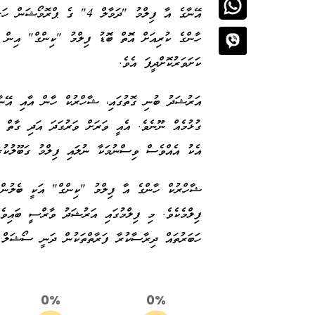
އޭނާގެ އާ ފިލްމު "ދަމާލް 4" 
ހާންގެ ކުރިއަށް އޮތް ބޮޑު ފިލްމު "ކިންގް" އިން އ
ކަށަވަރުކޮށްދީފަ އެވެ.
އަރުޝަދު ބުނި ގޮތުގައި، ޝާހްރުކް ހާން އާއި އޭނާގ
ގުޅުމެއް ނޫނެވެ. އެއީ ވަރަށް ވަރުގަދަ އަދި ގާތް އ
އެކު އެއްވެސް ވިސްނުމަކާ ނުލައި ފިލްމު ގަބޫލުކުރީ
ޝާހްރުކް ހާންގެ އާ ފިލްމު "ކިންގް" އަކީ ބެލުންތެރ
ފިލްމެކެވެ. މި ފިލްމުގައި އަރުޝަދު ވާރްސީ ބައިވެރި
ހަބަރުތައް ދިރާސާކުރާ ފަރާތްތަކުން ދަނީ ސޯޝަލް މީ
0%
0%