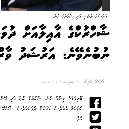
އަރުޝަދު ވާރްސީ އަދި ޝާހުރުކް ހާން
ޝާހްރުކްގެ އާއިލާއަށް ދުވަ
ނުބުނެވޭނެ: އަރުޝަދު ވާރ
ގުފްތަގް އަޖީރު
07 ޖުލައި 2026 - 09:51:22
ބޮލީވުޑްގެ ކިންގް ޚާން، ޝާހްރުކް ހާން އަދި އޭނާގ
ހުށަހަޅާ އެއްވެސް ކަމަކަށް ދުވަހަކުވެސް "ނޫނެކޭ
އެވެ.