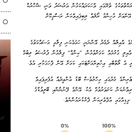
ގެ ޕްރޮމޯޝަން ހަރަކާތްތަކުގެ ތެރޭގައި ވާހަކަދައްކަމުން އަރުޝަދު ވަނީ، ޝާހްރުކް
ޭނާއަށް މުހިންމު ރޯލެއް ލިބިފައިވާކަން ރަސްމީކޮށް
ެ އާއިލާއާ ދެމެދު އޮންނަނީ ހަމައެކަނި ފިލްމީ މަސައްކަތުގެ
ާއިލީ ގުޅުމެއް ކަމަށްވުމުން، "ކިންގް" ފިލްމުން ފުރުސަތު ލިބުމާ
 އެ ލޯތްބާއި އިހުތިރާމަށްޓަކައި ކަމަށް އޭނާ ފާހަގަކުރި އެވެ.
ިންގެ މެދުގައި މިހާރުވެސް ބޮޑު އުންމީދެއް އުފެދިފައިވާ
ވާނެކަން ކަށަވަރުވުމާ އެކު، އޭނާގެ ފޭނުންނާއި ބޮލީވުޑްގެ
ޑިއާގައި އުފާވެރިކަން ފާޅުކުރަމުންނެވެ.
0%
100%