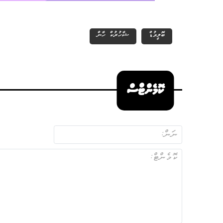
ބޮލީވުޑް
ޝާހުރުކް ހާން
ކޮމެންޓްސް