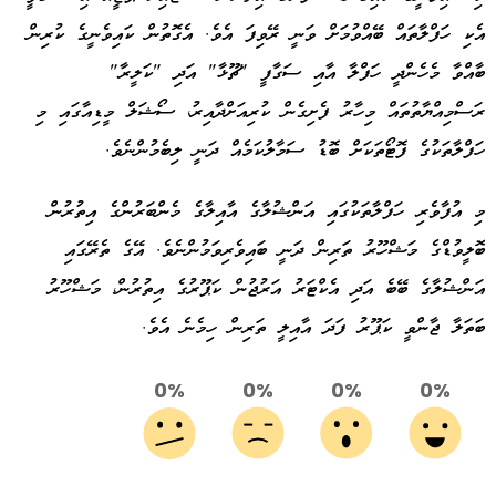
އެކި ހަފްލާތައް ބޭއްވުމަށް ވަނީ ރޭވިފަ އެވެ. އެގޮތުން ކައިވެނީގެ ކުރިން
ބާއްވާ މެހެންދީ ހަފްލާ އާއި ސަގާފީ "ޗޫޅާ" އަދި "ކަލީރާ"
ރަސްމިއްޔާތުތައް މިހާރު ފެށިގެން ކުރިއަށްދާއިރު، ސޯޝަލް މީޑިއާގައި މި
ހަފްލާތަކުގެ ފޮޓޯތަކަށް ބޮޑު ސަމާލުކަމެއް ދަނީ ލިބެމުންނެވެ.
މި އުފާވެރި ހަފްލާތަކުގައި އަންޝުލާގެ އާއިލާގެ މެންބަރުންގެ އިތުރުން
ބޮލީވުޑްގެ މަޝްހޫރު ތަރިން ދަނީ ބައިވެރިވަމުންނެވެ. އޭގެ ތެރޭގައި
އަންޝުލާގެ ބޭބެ އަދި އެކްޓަރު އަރުޖުން ކަޕޫރުގެ އިތުރުން، މަޝްހޫރު
ބަތަލާ ޖާންވީ ކަޕޫރު ފަދަ އާއިލީ ތަރިން ހިމެނެ އެވެ.
0%
0%
0%
0%