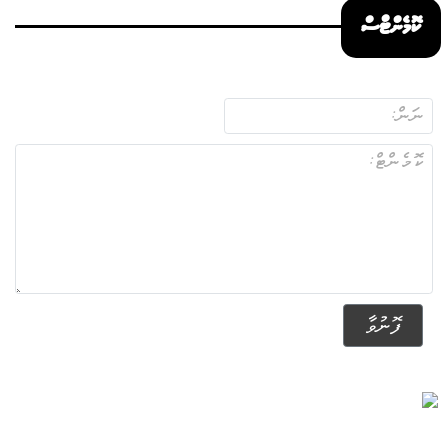
ކޮމެންޓްސް
ފޮނުވާ