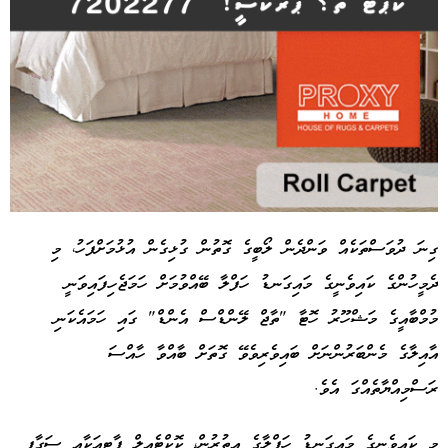
ގިނަ ދުވަސްތަކެއް ވަންދެން ލޯބީގެ ގޮތުން ގުޅިގެން އުޅުމަށްފަހު، މި
ދެމީހުންގެ ކައިވެނީގެ މައިގަނޑު ހަފްލާ ބޭއްވުމަށް ހަމަޖެހިފައިވަނީ
Advertisement
މުމްބާއީގެ މަޝްހޫރު ހޮޓާ "ތާޖް ލޭންޑްސް އެންޑް" ގައި ހަމައެކަނި
އާއިލާގެ މެންބަރުންނަށް ބައިވެރިވެވޭ ގޮތަށް ބާއްވާ ހާއްސަ
ރަސްމިއްޔާތެއްގަ އެވެ.
މި ކައިވެނީގެ މައިގަނޑު ހަފްލާގެ އިތުރުން، ކޮކްޓެއިލް ޕާޓީއަކާއި ސަގާފީ