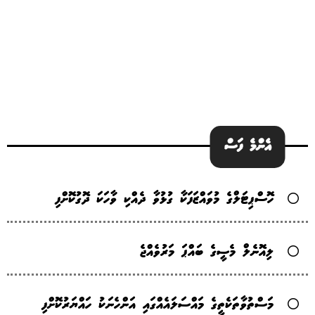
އެންމެ ފަސް
ހޮސްޕިޓަލްގެ މުވައްޒަފަކާ ގުޅުވާ ދެއްކި ވާހަކަ ދޮގުކޮށްފި
ލިއޮނެލް މެސީގެ ބައްޕަ މަރުވެއްޖެ
މަސްތުވާތަކެތީގެ މައްސަލައެއްގައި އަންހެނަކު ހައްޔަރުކޮށްފި