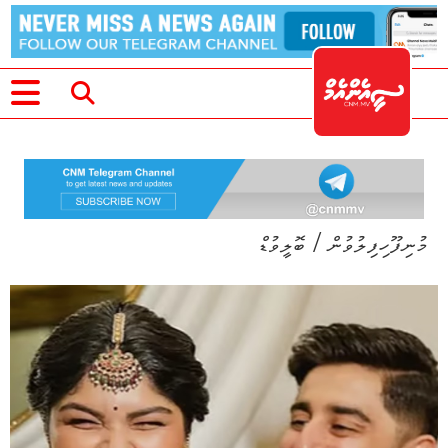
/
މުނިފޫހިފިލުވުން
ބޮލީވުޑް