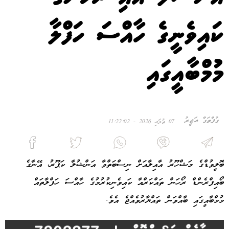
ކައިވެނީގެ ހާއްސަ ހަފްލާ
މުމްބާއީގައި
ގުފްތަގް އަޖީރު
07 ޖުލައި 2026 - 11:22:02
ބޮލީވުޑްގެ މަޝްހޫރު އާއިލާއަށް ނިސްބަތްވާ އަންޝުލާ ކަޕޫރު، އޭނާގެ
ބޯއިފްރެންޑް ރޯހަން ތައްކަރްއާ ކައިވެނިކުރުމުގެ ހާއްސަ ހަފްލާތައް
މުމްބާއީގައި ބާއްވަން ތައްޔާރުވެއްޖެ އެވެ.