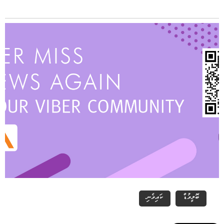
ބޮލީވުޑް
ކައިވެނި