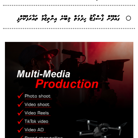
ގައްދޫން ޕާސްޕޯޓު ހިދުމަތް ލިބޭނެ އިންތިޒާމު ތައާރަފުކޮށްފި