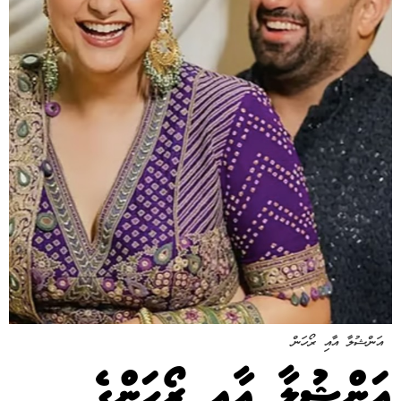
އަންޝުލާ އާއި ރޯހަން
އަންޝުލާ އާއި ރޯހަންގެ