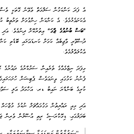
އެ ފަދަ ކަންކަމުން ސަލާމަތް ވެވޭނެ ގޮތަކީ ވެސް 
އެކަށައެޅުމެވެ. އެ ކަންކަން ހިންގުމަށް ތަރުތީބު ކ
"ބަސް ބުނުމުގެ ޖާގަ"
އިތުރުކޮށް ދިނުމެވެ. އަދި ރަ
ދުސްތޫރީ ވާޖިބެއް ކަމަށް ކަނޑައަޅައި ބޮޑެތި ކަންކ
އެކުލަވާލުމެވެ.
މިފަދަ ނިޒާމެއްގެ ތެރެއިން، ސަރުކާރުގެ ދައުރުގެ ކ
ފެނުނު ކަމުގައި ވީނަމަވެސް، ޕެޓިޝަން ހުށަހަޅައިގ
ކުރީގެ ބަންޑާރަ ނައިބު ޑރ. އަހްމަދު އަލީ ސަވ
އަދި މިއީ ރައްޔިތުން މަގުމައްޗަށް ނުކުމެ މުޒާހަރާ 
ބަދަލުގައި، ޑިމޮކްރަސީގެ ރީތި އުސޫލުން ވެރިން ޖަވ
"ސަރުކާރުން ކަނޑައަޅާ ސިޔާސަތުތަކާއި، ސަރު