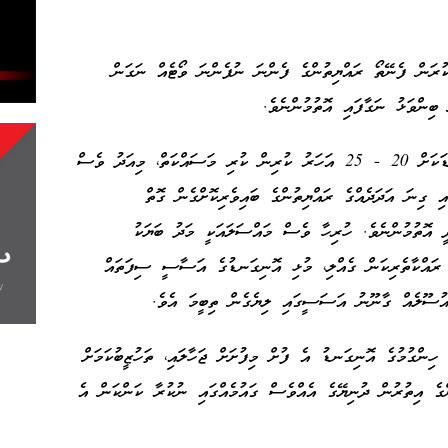
ރަން ފެނޭތޯ ރައްޔިތުންގެ ފެންނަ ނުފެންނަ ވޯޓެއް ނަގަން
ބިންވަޅު ނަގާފައި އޮތުމުންނެވެ.
ރައްޔިތުންގެ ތެރެއިން ބަޔަކު ނުކުމެ މީގެ ގާތްގަނޑަކަށް 20 - 25 އަހަރު ކުރިން ކުރި މަސައްކަތް، މިއަދު ވެސް
ި ގިނަ އަދަދެއްގެ ރައްޔިތުންގެ ބައިވެރިކޮށްގެން ގޮތް
 އޮތުމުންނެވެ. ހުރިހާ ވެސް މައްސަލައަކީ މަދު ބަޔަކު
ގެ ރައްކާތެރިކަން ގެއްލި، މުޅި އޮނިގަނޑުގެ އަސާސީ ސިފަތައް
 އުސޫލެއް ގާނޫނު އަސަސީގައި ލިޔެގެން ތިބީމަ އެވެ.
ގައި ރާއްޖޭގެ ހިންގުމުގެ އޮނިގަނޑު އެ ފުށް މިފުށަށް ޖަހާލައި، ތަހުޒީބުކަމަށް
ްގެ އިތުރުން ދުނިޔޭގެ އެއްވެސް ގައުމެއްގައި ނުކުރާ ކަންކަން އެ