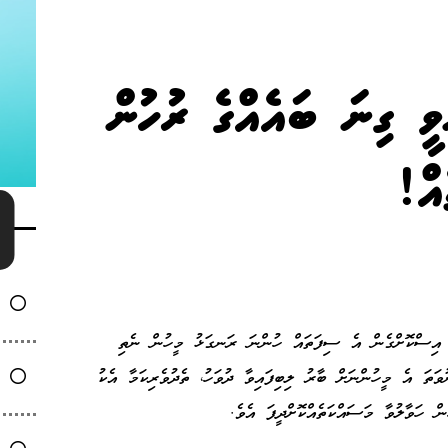
ވީ ގިނަ ބައެއްގެ ރުހުން
އް!
ން އިސްކޮށްގެން އެ ސިފަތައް ހުންނަ ރަނގަޅު މީހުން ނެތި
ތަ އެ މީހުންނަށް ބާރު ލިބިފައިވާ ދުވަހު، ތެދުވެރިކަމާ އެކު
ން ހަވާލުވާ މަސައްކަތެއްކޮށްދީފަ އެވެ.