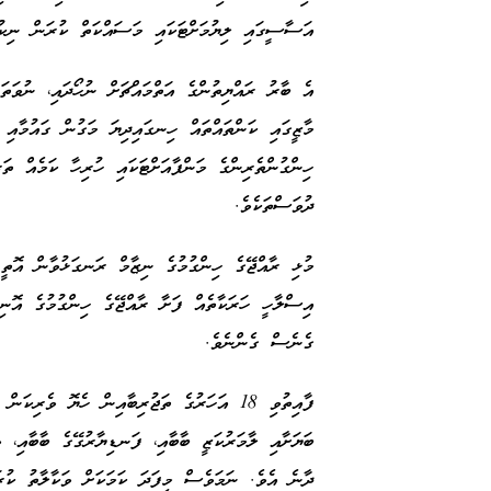
އަސާސީގައި ލިޔުމަށްޓަކައި މަސައްކަތް ކުރަން ނިކުތ
އެ ބާރު ރައްޔިތުންގެ އަތްމައްޗަށް ނުހޯދައި، ނުވަތ
މާޒީގައި ކަންތައްތައް ހިނގައިދިޔަ މަގުން ގައުމާއި 
ހިންގުންތެރިންގެ މަންފާއަށްޓަކައި ހުރިހާ ކަމެއް ތަ
ދުވަސްތަކެވެ.
މުޅި ރާއްޖޭގެ ހިންގުމުގެ ނިޒާމް ރަނގަޅުވާން އޮތ
އިސްލާހީ ހަރަކާތެއް ފަށާ ރާއްޖޭގެ ހިންގުމުގެ އޮ
ގެނެސް ގެންނެވެ.
ފާއިތުވި 18 އަހަރުގެ ތަޖުރިބާއިން ހެޔޮ ވެ
ބަޔަށާއި ލާމަރުކަޒީ ބާބާއި، ފަނޑިޔާރުގޭގެ ބާބާއި،
ދާނެ އެވެ. ނަމަވެސް މިފަދަ ކަމަކަށް ވަކާލާތު ކުރ