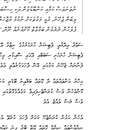
ނުތަނަވަސް ކަމާއި ކަންބޮޑުވުން ވަކި ހިސާބަކަށ
ލިބެން ޖެހޭނެ. އެއީ މަގުތަކަށް ނުކުމެ މުޒާހ
ފުލުހުން ނެރެގެން ބަގާވާތް ކޮށްގެނެއް ނޫން."
ސަވާދު ވިދާޅުވީ، ޕެޓިޝަން ހުށަހެޅުމުގެ ނިޒާމު އޮ
ޕެޓިޝަން ހުށަހެށި ސަބަބާއި އޭގައި ސޮއިކުރި މީހުނ
ފެންނަން ޖެހޭނެ ކަމުގައި އޭނާ ފާހަގަކުރެއްވި އެވެ.
މިހާރު ކަންތައްތައް ދާ ގޮތައް ބަލާއިރު ބޮޑެތި ކަނ
ކޮންމެހެން ވެސް ކުރަންޖެހިފައިވާ ކަމެއްގެގޮތުގައި
ވެސް ލަސް ވެއްޖެ އެވެ.
އެހެން ކަމުން ކުރަންޖެހޭ ކަމަށް ފާހަގަ ކުރެވޭ އެނ
ނިންމުންތައް ނިންމާ ގޮތައް އޮތް ބާރު ގިނަ ރައްޔި