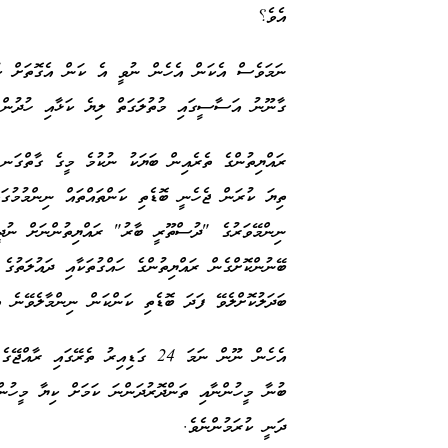
އެވެ؟
ނަމަވެސް އެކަން އެހެން ނުވީ އެ ކަން އެގޮތަށް ކު
ގާނޫނު އަސާސީގައި މުތުލަގަތް ލިޔެ ކަޅާއި ހުދުން 
ތިޔަ ކުރަން ޖެހެނީ ބޮޑެތި ކަންތައްތައް ނިންމުމުގައ
ނިންމޭވަރުގެ "ދުސްތޫރީ ބާރު" ރައްޔިތުންނަށް ނުދީ
ބޭނުންކޮށްގެން ރައްޔިތުންގެ ހައްގުތަކާއި ދައުލަތު
ބަދަލުކޮށްލެވޭ ފަދަ ބޮޑެތި ކަންކަން ނިންމާލެވޭނެ
އެހެން ނޫން ނަމަ 24 ގަޑިއިރު ތެރޭ
ބުނާ މީހުންނާއި ތަންދޮރުދަންނަ ކަމަށް ކިޔާ މީހުނ
ދަނީ ކުރަމުންނެވެ.