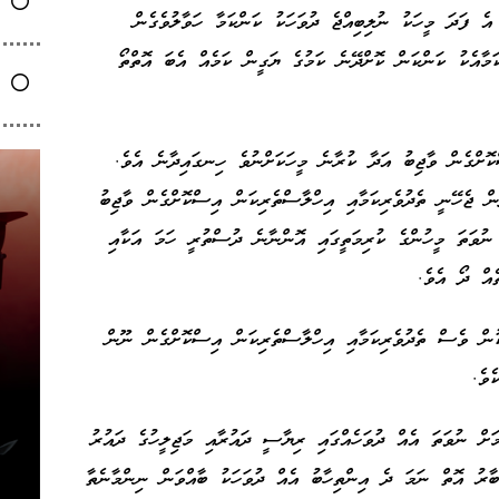
 ފަދަ މީހަކު ނުލިބިއްޖެ ދުވަހަކު ކަންކަމާ ހަވާލުވެގެން
ަމާއެކު ކަންކަން ކޮށްދޭނެ ކަމުގެ ޔަގީން ކަމެއް އެބަ އޮތްތޯ
ކޮށްގެން ވާޖިބު އަދާ ކުރާނެ މީހަކަށްނުވެ ހިނގައިދާނެ އެވެ.
ް ޖެހޭނީ ތެދުވެރިކަމާއި އިހްލާސްތެރިކަން އިސްކޮށްގެން ވާޖިބު
 ނުވަތަ މީހުންގެ ކުރިމަތީގައި އޮންނާނެ ދުސްތުރީ ހަމަ އަކާއި
ެއް ދޯ އެވެ.
ުން ވެސް ތެދުވެރިކަމާއި އިހްލާސްތެރިކަން އިސްކޮށްގެން ނޫން
ެވެ.
ަށް ނުވަތަ އެއް ދުވަހެއްގައި ރިޔާސީ ދައުރާއި މަޖިލީހުގެ ދައުރު
ބާރު އޮތް ނަމަ ދެ އިންތިހާބު އެއް ދުވަހަކު ބާއްވަން ނިންމާނެތާ