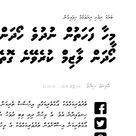
ބަޔަކު ދިވެހި ދިދަތަކެއް ހިފައިގެން
މީހާ ފަހަތުން ނުދުވެ ހޯދަން
ހޯދަން ލާޒިމް ކުރެވޭނެ ގޮތެ
އާމިނަތު ސިޔާޒާ
03 ޖޫން 2026 - 15:14:25
ތެދުވެރިކަމާއެކު އޯގާތެރިކަމާއީ އިހްސާސް ތެރިކަ
ހިނގައިދާނެ އެވެ. އެ މީހުން ދިރި ތިބި ދުވަހު ނުވަ
އޯގާތެރިކަން އިސްކޮށްގެން ތެދުވެރިކަމާއެކު އެ މީހު