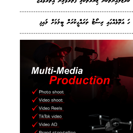
ކްރޫޒްލައިނާތަކުން ޒިޔާރަތްކުރި ފަތުރުވެރިން އިތުރުވެއްޖެ
ހަ އަތޮޅެއްގައި ރިސޯޓު ތަރައްގީކުރަން ބީލަމަށް ލައިފި