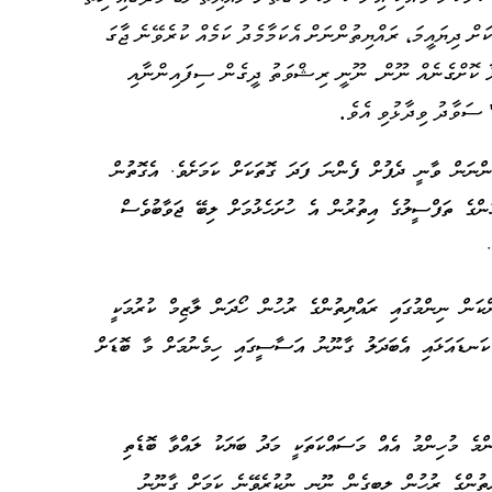
ް ދިޔައީމަ، ރައްޔިތުންނަށް އެކަމާމެދު ކަމެއް ކުރެވޭނެ ޖާގަ
ަރާ ކޮށްގެނެއް ނޫން. ނޫނީ ރިޝްވަތު ދީގެން ސިފައިންނާއި
 ސަވާދު ވިދާޅުވި އެވެ.
ންނަން ވާނީ ދެފުށް ފެންނަ ފަދަ ގޮތަކަށް ކަމަށެވެ. އެގޮތުން
ްގެ ތަފްސީލުގެ އިތުރުން އެ ހުށަހެޅުމަށް ލިބޭ ޖަވާބުވެސް
ްކަން ނިންމުގައި ރައްޔިތުންގެ ރުހުން ހޯދަން ލާޒިމް ކުރުމަކީ
 ކަނޑައަޅައި އެބަދަލު ގާނޫނު އަސާސީގައި ހިމެނުމަށް މާ ބޮޑަށް
ްމެ މުހިންމު އެއް މަސައްކަތަކީ މަދު ބަޔަކު ލައްވާ ބޮޑެތި
ތުންގެ ރުހުން ލިބިގެން ނޫނީ ނުކުރެވޭނެ ކަމަށް ގާނޫނު