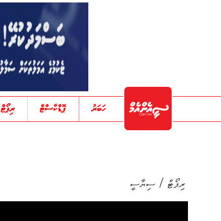
ހަބަރު
ޕޮޑްކާސްޓް
ރިޕޯޓް
/
ރިޕޯޓް
ސިޔާސީ