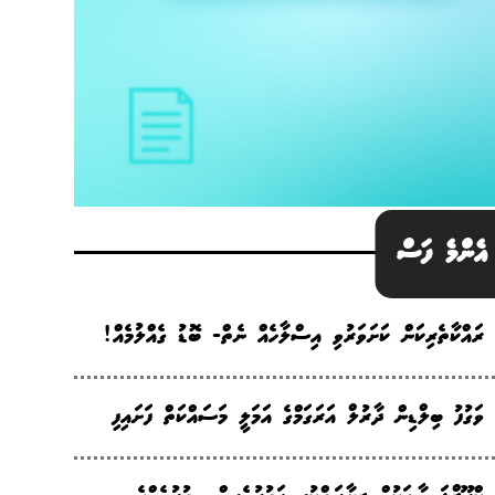
އެންމެ ފަސް
ރައްކާތެރިކަން ކަށަވަރުވި އިސްލާހެއް ނެތް- ބޮޑު ގެއްލުމެއް!
ވަގުފު ބިލްޑިން ދާރުލް އަރަގަމްގެ އަމަލީ މަސައްކަތް ފަށައިފި