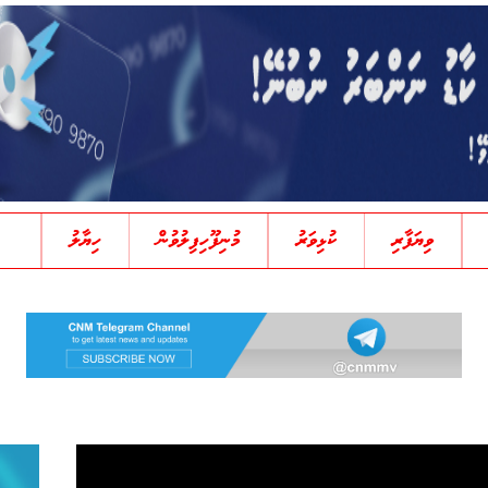
ވިޔަފާރި
ކުޅިވަރު
މުނިފޫހިފިލުވުން
ހިޔާލު