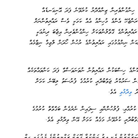
ހިންގުންތެރިން ޒިންމާދާރު ކުރެވޭނެ ފަދަ އޮނިގަނޑެއް
ުރަންޖެހޭ އެންމެ މުހިންމު އެއް ކަމަކީ ވެސް ރައްޔިތުންނަށް
އްޔިތުންގެ ގޮވާލުންތަކަށް ހިންގުންތެރިން އިޖާބަ ދިނުމަކީ
ަން ނިންމުމުގައި ރައްޔިތުންގެ ރުހުން ހޯދަން ލާޒިމް ނިޒާމެއް
ޮންމެ ހިސާބަކުން ރައްޔިތުން ނުތަނަވަސްވާ ފަދަ ކަންތައްތަކެއް
ެން ސަރުކާރު ޖަވާބުދާރީ ކުރުމުގެ ފުރުސަތު ލިބޭނެ ކަމަށް
ާދު
ވިދާޅުވި
އެވެ.
ކުރުމާއި، ފުލުހުންނާއި ސިފައިން ނެރެގެން ބަގާވާތް ކުރުމުގެ
ާބުދާރީ ކުރެވޭނެ މަގެއް ކަމަށް އޭނާ ވިދާޅުވި އެވެ.
ކާރުން އެކި އިރު ކަންކުރާ ގޮތަށް ރައްޔިތުންގެ މެދުގައި ހިތް