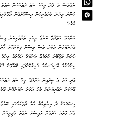
ނަމަވެސް އެ ފަދަ މީހަކު ނެތް ދުވަހަކުން ނުވަތަ އެ
ހުންނަ މީހުން ތެދުވެރިކަން އިސްކޮށްގެން އޯގާތެރިކ
އެވެ.؟
ކަންކަމާ ހަވާލުވާ ކޮންމެ މީހަކީ ތެދުވެރިކަން އިސް
އެހެންކަމުން އަބަދު ވެސް ވިސްނާ ފިކުރުކޮށް ހޯދަނ
ކުރަން މަޖުބޫރު ހާލަތެއް ކަންކަމާ ހަވާލުވާ މީހާގެ
ހިންގުމުގެ އޮނިގަނޑެއް ގާއިމުކޮށްފައި ބޭއްވޭނެ ގޮތ
އަދި ހަމަ އެ ބީދައިން ހެޔޮލަފާ މީހާ ނެތް ދުވަހަކ
ގޮތަކަށް ރައްޔިތުންނާ މެދު އަމަލު ނުކުރެވޭނެ ގޮތެކ
މިސާލަކަށް ދެ އިންތިހާބު އެއް ދުވަހެއްގައި ބޭއްވުމ
ފެށޭ ގޮތައް ހެދުމަށް ރައީސަށް ނުވަތަ މަޖިލީހަށް 