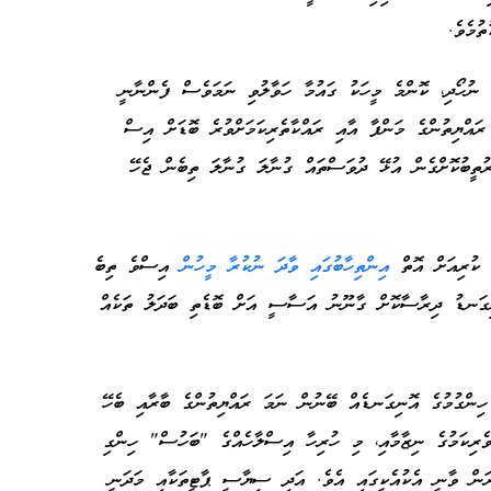
ުމެވެ.
ަ ނުހޯދި، ކޮންމެ މީހަކު ގައުމާ ހަވާލުވި ނަމަވެސް ފެންނާނީ
ރައްޔިތުންގެ މަންފާ އާއި ރައްކާތެރިކަމަށްވުރެ ބޮޑަށް އިސް
ރުތީބުކޮށްގެން އުޅޭ ދުވަސްތައް ގުނާލަ ގުނާލަ ތިބެން ޖެހޭ
ީ ކުރިއަށް އޮތް
އިންތިހާބުގައި ވާދަ ނުކުރާ މީހުން
އިސްވެ ތިބެ
ނިގަނޑު ދިރާސާކޮށް ގާނޫނު އަސާސީ އަށް ބޮޑެތި ބަދަލު ތަކެއް
ރިކަން ހިންގުމުގެ އޮނިގަނޑެއް ބޭނުން ނަމަ ރައްޔިތުންގެ ބާރާއި ބެހޭ
 ވެރިކަމުގެ ނިޒާމާއި، މި ހުރިހާ އިސްލާހެއްގެ "ބަހުސް" ހިންގި
ަން ވާނީ އެކުއެކީގައި އެވެ. އަދި ސިޔާސީ ޕާޓީތަކާއި މަދަނީ