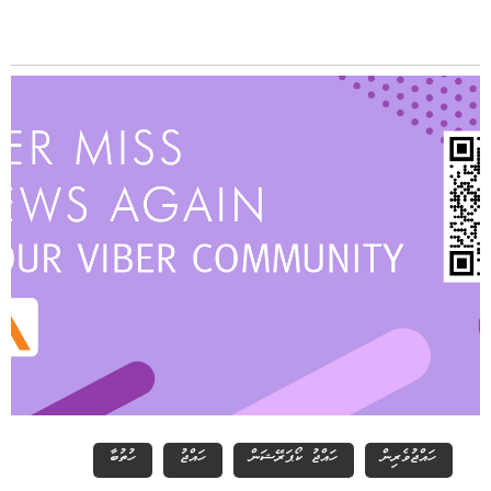
ހައްޖުވެރިން
ހައްޖު ކޯޕަރޭޝަން
ހައްޖު
ހުތުބާ