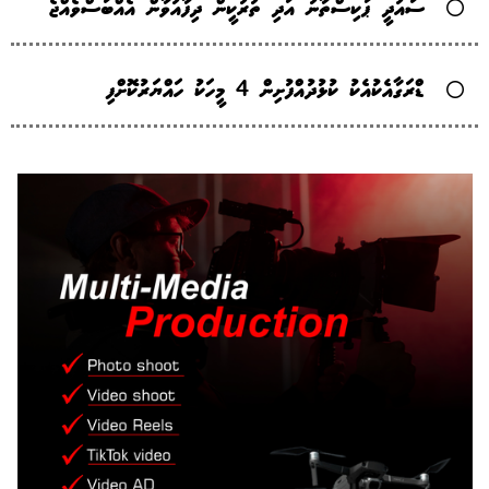
ސައުދީ ޕާކިސްތާނު އަދި ތުރުކީން ދިފާއުވާން އެއްބަސްވެއްޖެ
ޑްރަގާއެކުއެކު ކުޅުދުއްފުށިން 4 މީހަކު ހައްޔަރުކޮށްފި