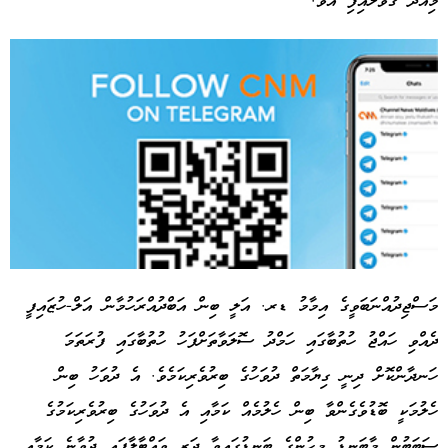
މިއަދު ގޮވާލައިފި އެވެ.
މަސްޖިދުއްނަބަވީގެ އިމާމު ޑރ. އަލީ ބިން އަބްދުއްރަހުމާން އަލް-ހުޒައިފީ
ދެއްވި ހައްޖު ހުތުބާގައި ހަމްދު ސޮލަވާތަށްފަހު ހުތުބާގައި ފުރަތަމަ
Advertisement
ހަނދާންކޮށް ދިނީ ގިޔާމަތް ދުވަހުގެ ބިރުވެރިކަމެވެ. އެ ދުވަހު ބިން
ހެލުމަކީ ބޮޑުވެގެންވާ ބިން ހެލުމެއް ކަމާއި އެ ދުވަހުގެ ބިރުވެރިކަމުގެ
ސަބަބުން މާބަނޑު މީހުންގެ ބަނޑުގައިވާ ދަރި ވައްޓާލާފައި ދުވާނެ ކަމާއި