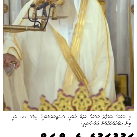
މި އަހަރުގެ އަރަފާތު ދުވަހުގެ ހުތުބާ ދެއްވީ، މަސްޖިދުއްނަބަވީގެ އިމާމު ޑރ. އަލީ
ބިން އަބްދުއްރަހުމާން އަލް-ހުޒައިފީ.