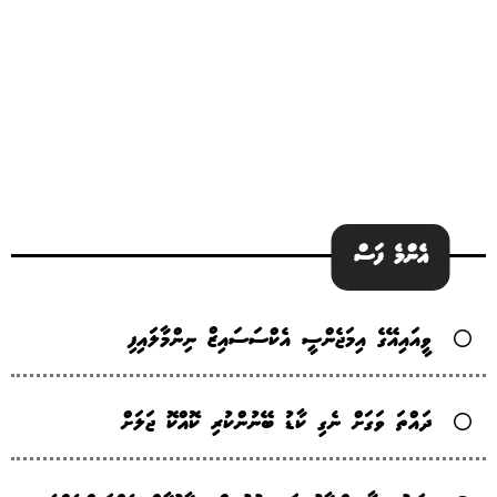
އެންމެ ފަސް
ވީއައިއޭގެ އިމަޖެންސީ އެކްސަސައިޒް ނިންމާލައިފި
ދައްތަ ވަގަށް ނެގި ކާޑު ބޭނުންކުރި ކޮއްކޮ ޖަލަށް