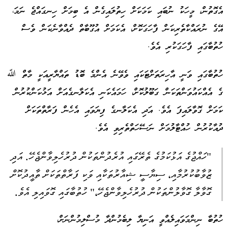
އެގޮތުން، މީހަކު ނުބައި ކަމަކަށް ހިތުލައިގެން އެ ބިމަށް ހިނގައްޖެ ނަމަ،
އޭގެ ނުރައްކާތެރިކަން ފާހަގަކޮށް، އެކަމަށް އުގޫބާތް ދެއްވާނެކަން ވެސް
ހުތުބާގައި ފާހަގަކުރި އެވެ.
ހުތުބާގައި ވަނީ އާހިރަތަށްޓަކައި ވެވޭނެ އެންމެ ބޮޑު ތައްޔާރީއަކީ މާތް ﷲ
ގެ އެއްކައުވަންތަކަން ގަބޫލުކޮށް، ހަމައެކަނި އެކަލާނގެއަށް އަޅުކަންކުރުން
ކަމަށް ގޮވާލައިފަ އެވެ. އަދި އެކަލާނގެ ފިޔަވައި އެހެން ފަރާތްތަކަށް
ދުއާކުރުން ހުއްޓާލުމަށް ނަސޭހަތްތެރިވި އެވެ.
"ހައްޖުގެ އަޅުކަމުގެ ތެރޭގައި އުރެދުންތަކުން ދުރުހެލިވާންޖެހޭ. އަދި
ޒުވާބުކުރުމާއި، ސިޔާސީ ޝިއާރުތަކާއި ވަކި ފަރާތްތަކަށް ތާއީދުކޮށް
ގޮވާލާ ގޮވާލުންތަކުން ދުރުހެލިވާންޖެހޭ،" ހުތުބާގައި ގޮވައިލި އެވެ.
ހުތުބާ ނިންމަވައިލެއްވީ އަނިޔާ ލިބެމުންދާ މުސްލިމުންނަށް،