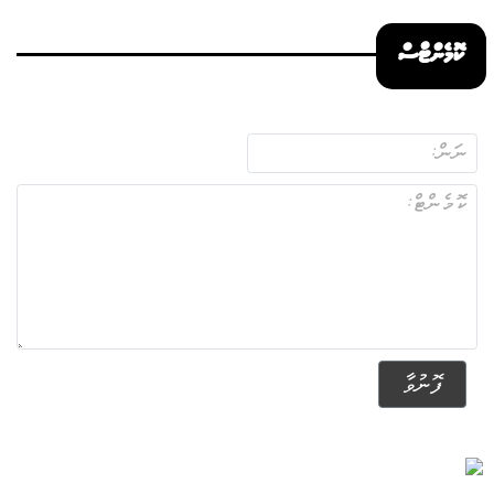
ކޮމެންޓްސް
ފޮނުވާ