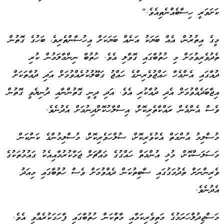
ކަށަވަރީ ހިސާބެއްނެތިއެވެ."
މީގެ އިތުރުން، އެއް ބަޔަކު އަނެއް ބަޔަކަށް އިހުސާންތެރިވެ، ބަހުގެ ގޮތުން
ތެދުވެރިވުމަށް މި ހުތުބާގައި ގޮވާލި އެވެ. ހުތުބާ ނިންމާލަމުން ކުރި
ދުއާގައި އެންމެހާ ހައްޖުވެރިންގެ ހައްޖު ގަބޫލުކުރެއްވުމަށް އަދި ދުއާތަކަށް
އިޖާބަދެއްވުމަށް އެދި ދުއާކުރި އެވެ. އަދި ދީނީ ގޮތުންނާއި ދުނިޔެވީ ގޮތުން
ވެސް އެންމެން ރައްކާތެރިކޮށް، އިސްލާހުކޮށްދިނުމަށް އެދުނެވެ.
މުސްލިމު އުންމަތް އެކުވެރިކޮށް، ސުލްހަވެރިކޮށް، މުސްލިމުންގެ ކަންކަން
މަސަލަސްކޮށް، މުޅި އުންމަތް ހައްގުގެ މައްޗަށް ޖަމާކުރުމާއިއެކު ގައުމުތަކުގެ
ވެރިންނަށް ތެދުމަގުގައި ސާބިތުކަން ދެއްވުމަށް ވެސް ހުތުބާގައި މިއަދު
އެދުނެވެ.
މަސްޖިދުލްހަރަމުގެ މަތިވެރިކަމާއި މާތްކަން ހުތުބާގައި ފާހަގަކުރެއްވި އެވެ.