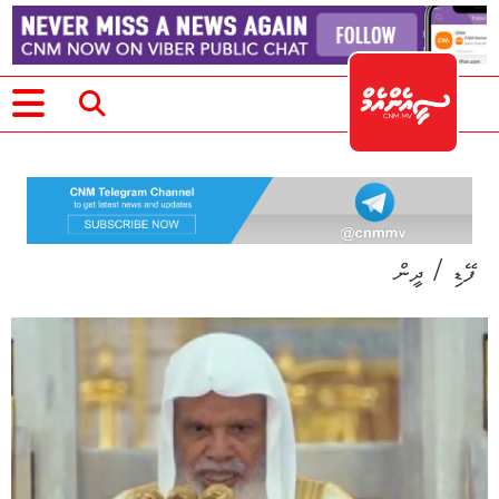
/
ފޭޑި
ދީން