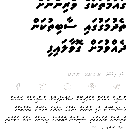
ގައުމުތަކުގެ ވެރިންނަށް
ތެދުމަގުގައި ސާބިތުކަން
ދެއްވުމަށް ގޮވާލައިފި
އަލީ މިދުހަތު
26 މޭ 2026 - 15:57:57
މުސްލިމު އުންމަތް އެކުވެރިކޮށް، ސުލްހަވެރިކޮށް، މުސްލިމުންގެ ކަންކަން
މަސަލަސްކޮށް، މުޅި އުންމަތް ހައްގުގެ މައްޗަށް ޖަމާކޮށް، ގައުމުތަކުގެ
ވެރިންނަށް ތެދުމަގުގައި ސާބިތުކަން ދެއްވުމަށް މިއަަހަރުގެ ހައްޖު ހުތުބާގައި