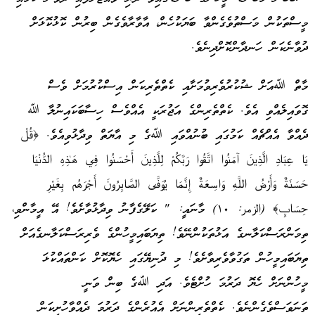
މީސްތަކުން މަސްތުވެގެންވާ ބަޔަކުހެން، އާވާރާވެގެން ބިރުން ކޮޅުކޮޅަށް
ދުވާނެކަން ހަނދާންކޮށްދިނެވެ.
މާތް ﷲއަށް ޝުކުރުވެރިވުމަށާއި ކެތްތެރިކަން އިސްކުރުމަށް ވެސް
ގޮވައިލެއްވި އެވެ. ކެތްތެރިންގެ އަޖުރަކީ އެއްވެސް ހިސާބަކައިނުލާ ﷲ
ދެއްވާ އެއްޗެއް ކަމުގައި ބުނުއްވައި ﷲގެ މި އާޔަތް ވިދާޅުވިއެވެ. ‎﴿قُلْ
يَا عِبَادِ الَّذِينَ آمَنُوا اتَّقُوا رَبَّكُمْ لِلَّذِينَ أَحْسَنُوا فِي هَـٰذِهِ الدُّنْيَا
حَسَنَةٌ وَأَرْضُ اللَّهِ وَاسِعَةٌ إِنَّمَا يُوَفَّى الصَّابِرُونَ أَجْرَهُم بِغَيْرِ
حِسَابٍ﴾‏ (الزمر: ١٠) މާނައީ: " ކަލޭގެފާނު ވިދާޅުވާށެވެ! އޭ އީމާންވި،
ތިމަންރަސްކަލާނގެ އަޅުތަކުންނޭވެ! ތިޔަބައިމީހުންގެ ވެރިރަސްކަލާނގެއަށް
ތިޔަބައިމީހުން ތަގުވާވެރިވާށެވެ! މި ދުނިޔޭގައި ހެޔޮކޮށް ކަންތައްކުޅަ
މީހުންނަށް ހެޔޮ ދަރުމަ ހުށްޓެވެ. އަދި ﷲގެ ބިން ވަނީ
ތަނަވަސްވެގެންނެވެ. ކެތްތެރިންނަށް އެއުރެންގެ ދަރުމަ ދެއްވާހުށިކަން