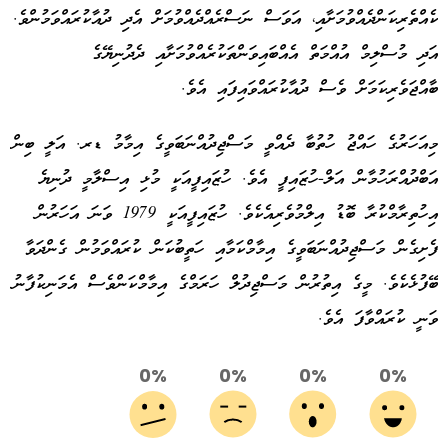
ކެއްތެރިކަންދެއްވުމަށާއި، އަވަސް ނަސްރެއްދެއްވުމަށް އެދި ދުއާކުރައްވަމުންވެ.
އަދި މުސްލިމް އުއްމަތް އެއްބައިވަންތަކުރެއްވުމަށާއި ދެދުނިޔޭގެ
ބާއްޖަވެރިކަމަށް ވެސް ދުއާކުރައްވައިފައި އެވެ.
މިއަހަރުގެ ހައްޖު ހުތުބާ ދެއްވީ މަސްޖިދުއްނަބަވީގެ އިމާމު ޑރ. އަލީ ބިން
އަބްދުއްރަހުމާން އަލް-ހުޒައިފީ އެވެ. ހުޒައިފީއަކީ މުޅި އިސްލާމީ ދުނިޔެ
އިހުތިރާމްކުރާ ބޮޑު އިލްމުވެރިއެކެވެ. ހުޒައިފީއަކީ 1979 ވަނަ އަހަރުން
ފެށިގެން މަސްޖިދުއްނަބަވީގެ އިމާމްކަމާއި ހަތީބުކަން ކުރައްވަމުން ގެންދަވާ
ބޭފުޅެކެވެ. މީގެ އިތުރުން މަސްޖިދުލް ހަރަމްގެ އިމާމްކަންވެސް އެމަނިކުފާނު
ވަނީ ކުރައްވާފަ އެވެ.
0%
0%
0%
0%