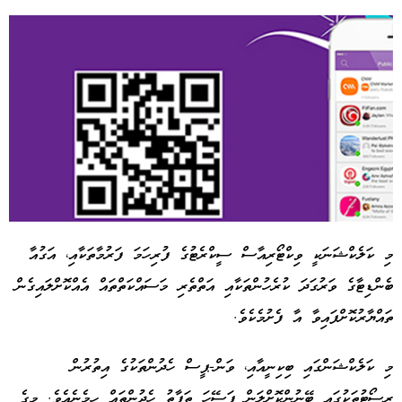
މި ކަލެކްޝަނަކީ ވިކްޓޯރިއާސް ސީކްރެޓުގެ ފުރިހަމަ ފަރުމާތަކާއި، އަގުއާ
ބެންޑިޓާގެ ވަރުގަދަ ކުރެހުންތަކާއި އަތްތެރި މަސައްކަތްތައް އެއްކޮށްލައިގެން
Advertisement
ތައްޔާރުކޮށްފައިވާ އާ ފެށުމެކެވެ.
މި ކަލެކްޝަންގައި ބިކިނީއާއި، ވަން-ޕީސް ހެދުންތަކުގެ އިތުރުން
ރިސޯޓުތަކުގައި ބޭނުންކޮށްލަން ފަސޭހަ ތަފާތު ހެދުންތައް ހިމެނެއެވެ. މީގެ