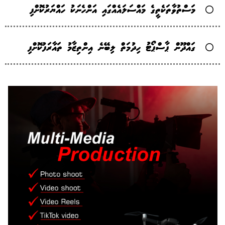
މަސްތުވާތަކެތީގެ މައްސަލައެއްގައި އަންހެނަކު ހައްޔަރުކޮށްފި
ގައްދޫން ޕާސްޕޯޓު ހިދުމަތް ލިބޭނެ އިންތިޒާމު ތައާރަފުކޮށްފި