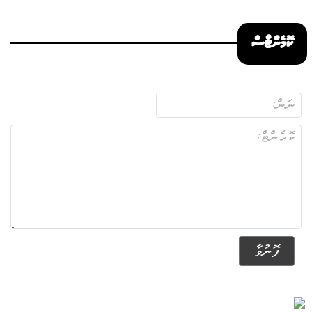
ކޮމެންޓްސް
ފޮނުވާ