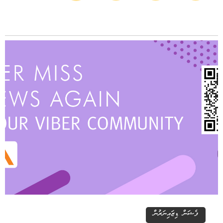
ފެޝަން ޑިޒައިނަރުން