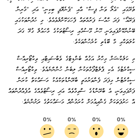
ތެރޭގައި "އެލޯ ވަން ޕީސް" އާއި "ޕެނެލޮޕީ ބިކިނީ" އަދި "މެރިން
ޕަރޭއޯ" ފަދަ ހާއްސަ ފަރުމާތައް ފާހަގަކޮށްލެވެއެވެ. މި ހެދުންތަކުގައި
ބޭނުންކޮށްފައިވަނީ ހޫނު މޫސުމާއި ރިސޯޓުތަކުގެ މާހައުލާ ގުޅޭ ގަދަ
ކުލަތަކާއި މާ ބޮޑެތި ކުރެހުންތަކެވެ.
މި ކަލެކްޝަން މިހާރު އަގުއާ ބެންޑިޓާގެ ވެބްސައިޓާއި ވިކްޓޯރިއާސް
ސީކްރެޓުގެ އެކި ޕްލެޓްފޯމްތަކުން ލިބެން ހުންނާނެއެވެ. ވިކްޓޯރިއާސް
ސީކްރެޓުން މިފަދަ ފެންވަރުމަތީ ބްރޭންޑުތަކާއެކު މަސައްކަތް ކުރަން
ފަށާފައިވަނީ، އެ ބްރޭންޑުގެ ސްވިމްވެއާ އަދި ރިސޯޓުވެއާގެ އުފެއްދުންތައް
އާ ހަރުފަތަކަށް ގެންދިއުމަށް ކުރަމުންދާ މަސައްކަތުގެ ދަށުންނެވެ.
0%
0%
0%
0%