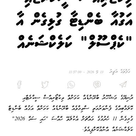
އަގުއާ ބެންޑިޓާ ގުޅިގެން އާ
"ކެޕްސޫލް" ކަލެކްޝަނެއް
ގުފްތަގް އަޖީރު
13 މޭ 2026 - 11:57:30
ދުނިޔޭގެ މަޝްހޫރު ބްރޭންޑެއް ކަމަށްވާ ވިކްޓޯރިއާސް ސީކްރެޓާއި
ކޮލަމްބިއާގެ ފެންވަރުމަތީ ސްވިމްވެއާ ބްރޭންޑެއް ކަމަށްވާ އަގުއާ ބެންޑިޓާ
ގުޅިގެން 11 ހެދުމުގެ މައްޗަށް އެކުލެވޭ ހާއްސަ "ހައި ސަމާ 2026"
ކަލެކްޝަނެއް އާންމުކޮށްފިއެވެ.