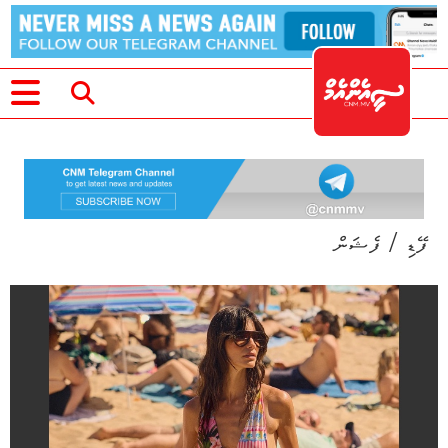
/
ފޭޑި
ފެޝަން