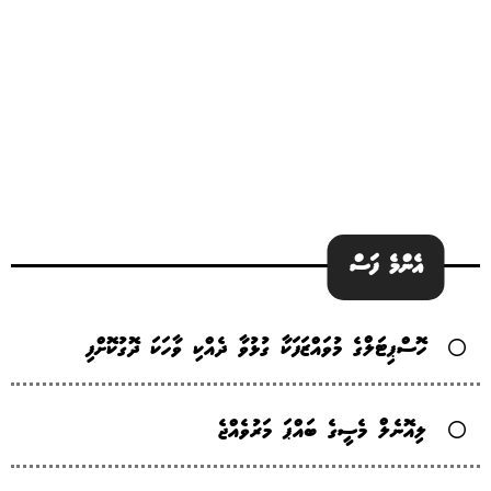
އެންމެ ފަސް
ހޮސްޕިޓަލްގެ މުވައްޒަފަކާ ގުޅުވާ ދެއްކި ވާހަކަ ދޮގުކޮށްފި
ލިއޮނެލް މެސީގެ ބައްޕަ މަރުވެއްޖެ