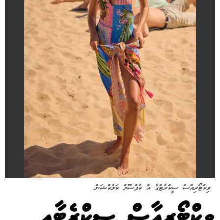
ވިކްޓޯރިއާސް ސީކްރެޓްގެ އާ ކެޕްސޫލް ކަލެކްޝަން
ވިކްޓޯރިއާސް ސީކްރެޓާއި