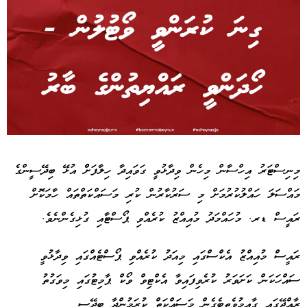
Advertisement
މިނިސްޓަރު އިހްސާން މިހެން ވިދާޅުވީ ގަވައިދާ ހިލާފަށްް އުޅޭ ބިދޭސީންގެ
މައްސަލަ ހައްލުކުރުމަށް މި ސަރުކާރުން ކުރި މަސައްކަތްތައް ހާމަކޮށް
ރައީސް ޑރ. މުހައްމަދު މުއިއްޒު ކުރެއްވި ޕޯސްޓާއި ގުޅިގެންނެވެ.
ރައީސް މުއިއްޒު އެކްސްގައި މިއަދު ކުރެއްވި ޕޯސްޓެއްގައި ވިދާޅުވީ
ސައްހަކަން ކަށަވަރު ކުރެވިފައިވާ އެކްޓިވް ވޯކް ޕާމިޓުގައި މިވަގުތު
ރާއްޖޭގައި ގާއިމުވެތިބެގެން މަސައްކަތް ކުރަމުންދާ ބިދޭސީ