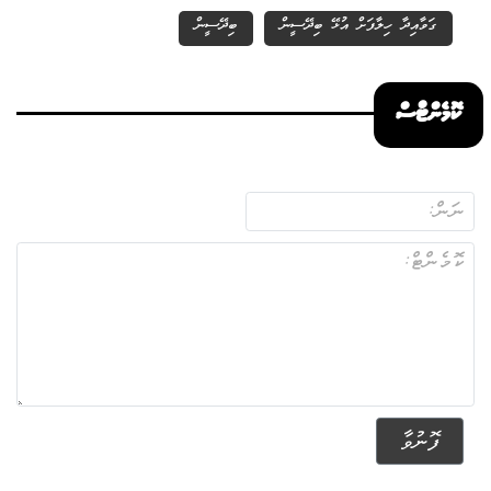
ގަވާއިދާ ހިލާފަށް އުޅޭ ބިދޭސީން
ބިދޭސީން
ކޮމެންޓްސް
ފޮނުވާ