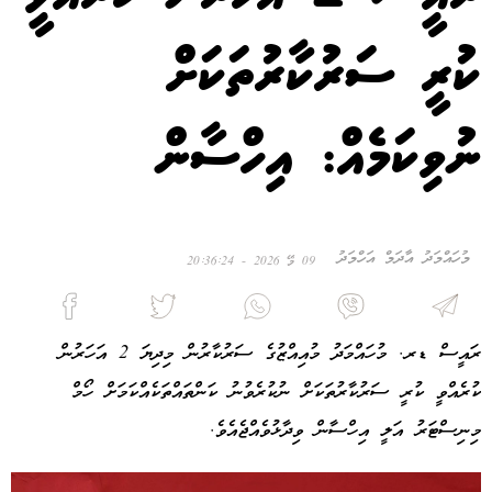
ކުރީ ސަރުކާރުތަކަށް
ނުވިކަމެއް: އިހްސާން
މުހައްމަދު އާދަމް އަހްމަދު
09 މޭ 2026 - 20:36:24
ރައީސް ޑރ. މުހައްމަދު މުއިއްޒުގެ ސަރުކާރުން މިދިޔަ 2 އަހަރުން
ކުރެއްވީ ކުރީ ސަރުކާރުތަކަށް ނުކުރެވުނު ކަންތައްތަކެއްކަމަށް ހޯމް
މިނިސްޓަރު އަލީ އިހްސާން ވިދާޅުވެއްޖެއެވެ.