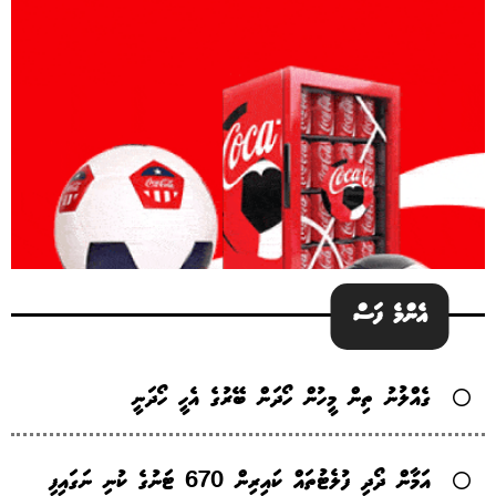
އެންމެ ފަސް
ގެއްލުނު ތިން މީހުން ހޯދަން ބޭރުގެ އެހީ ހޯދަނީ
އަމާން ދޯދި ފުލެޓުތައް ކައިރިން 670 ޓަނުގެ ކުނި ނަގައިފި