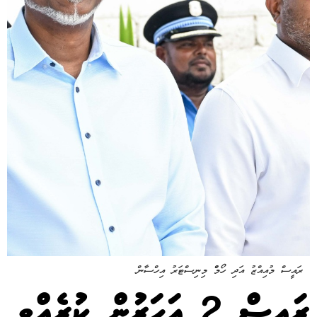
ރައީސް މުއިއްޒު އަދި ހޯމްް މިނިސްޓަރު އިހްސާން
ރައީސް 2 އަހަރުން ކުރެއްވީ