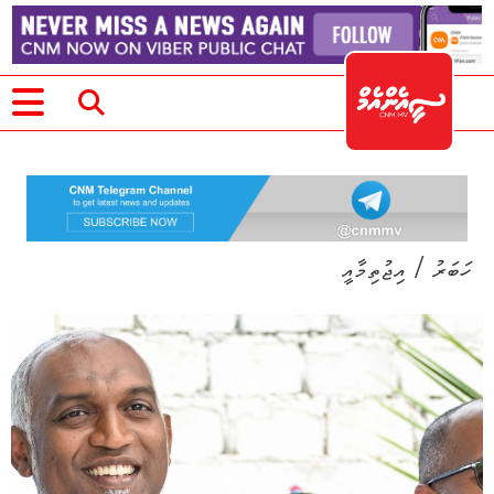
/
ހަބަރު
އިޖުތިމާއީ