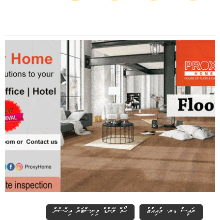
ރައީސް ޑރ. މުއިއްޒު
ހޯމް ލޭންޑް މިނިސްޓަރު އިހްސާން