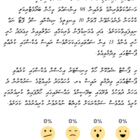
މަސައްކަތްތެރިންގެ ތެރެއިން 98 އިންސައްތަ މީހުން ބަޔޯމެޓްރިކަލީ
ކާކުކަން ދެނެގަނެވޭނެ ގޮތަށް 10 އިނގިލީގެ ނިޝާނާއި ސާފު ފޮޓޯ ނަގާ
ނިމިފައިވާކަމަށެވެ. އަދި އެމަނިކުފާނު ވެރިކަމާއި ހަވާލުވިއިރު މިއަދަދު ހުރީ
ހުރީ އެންމެ 13 އިން ސައްތައިގައިކަމަށްވެސް ރައީސް އެކްސްގައި ކުރެއްވި
ޕޯސްޓުގައި ވިދާޅުވިއެވެ.
މި ޕޯސްޓް ޝެއާކޮށް ހޯމް މިނިސްޓަރު އިހްސާން އެކްސްގައި ކުރެއްވި
ޕޯސްޓެއްގައި ވިދާޅުވީ ރައީސް ޑރ. މުހައްމަދު މުއިއްޒުގެ ސަރުކާރުން ދެ
އަހަރު ދުވަހުގެ ތެރޭގައި ބިދޭސީންގެ މައްސަލައިގައި ހޯދާފައިވާ ކުރިއެރުމަކީ
ކުރީގެ އެއްވެސް ސަރުކާރަކަށް ކާމިޔާބު ނުކުރެވުނު ކުރިއެރުމެއް ކަމަށެވެ.
0%
0%
0%
0%