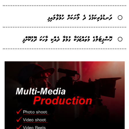
ދަނޑުވެރިކަމުގެ ދެ ލޯނަކަށް ހުޅުވާލައިފި
ހޮސްޕިޓަލްގެ މުވައްޒަފަކާ ގުޅުވާ ދެއްކި ވާހަކަ ދޮގުކޮށްފި