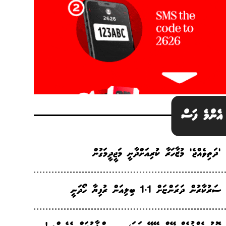
އެންމެ ފަސް
'ދަތިވެއްޖެ' މުޒާހަރާ ކުރިއަށްދާނީ މަޖީދީމަގުން
ސަރުކާރުން ދަރަންޏަށް 1.1 ބިލިއަން ރުފިޔާ ހޯދަނީ