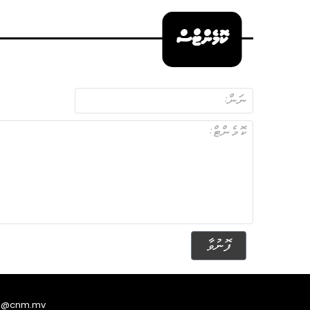
ކޮމެންޓްސް
ފޮނުވާ
s@cnm.mv