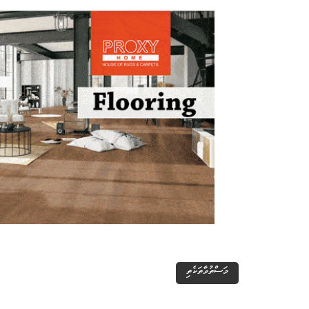
މަސްތުވާތަކެތި