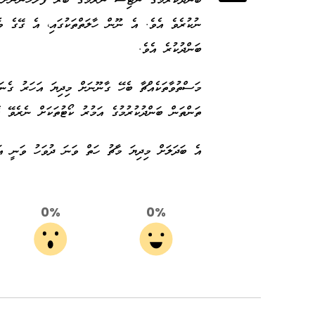
ބަންދުކުރުމުގެ ނޯޓިސް ނެރުމުގެ ބާރު ފުލުހުންނަށް
ނުކުރެވެ އެވެ. އެ ނޫން ހާލަތްތަކުގައި، އެ ގޭގެ ވެ
ބަންދުކުރެ އެވެ.
މަސްތުވާތަކެއްޗާ ބެހޭ ގާނޫނަށް މިދިޔަ އަހަރު ގެނ
ތަންތަން ބަންދުކުރުމުގެ އަމުރު ކޯޓުތަކަށް ނެރެވޭ ގ
އެ ބަދަލަށް މިދިޔަ މާޗު ހަތް ވަނަ ދުވަހު ވަނީ އަމ
0%
0%