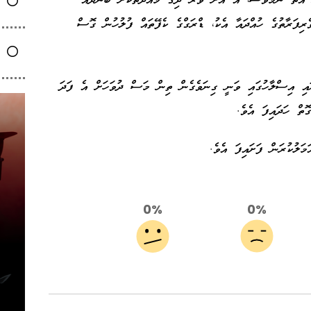
 އޮތް ނަމަވެސް، އެ އަށް ވުރެ ދިގު މުއްދަތަކަށް ބަންދެއް
ރިފަރާތުގެ ހުއްދައާ އެކު، ޑްރަގްގެ ކެފޭތައް ފުލުހުން ގޮސް
ައި އިސްލާހުގައި ވަނީ ގިނަވެގެން ތިން މަސް ދުވަހަށް އެ ފަދަ
ޮތް ހަދައިފަ އެވެ.
ަލުކުރަން ފަށައިފަ އެވެ.
0%
0%