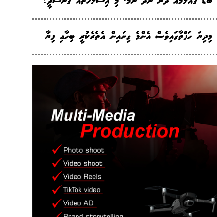
ބޮޑު ގެއްލުމެއް ދޭން ނޭދޭ ނަމަ، މި އިސްލާހުތައް ގެނެސްދީ!
މިދިޔަ ހަފްތާގައިވެސް އެންމެ ގިނައިން އެތެރެކުރީ ބިހާއި ފިޔާ