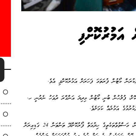
 އަމުރުކޮށްފި
ުރަން ކޯޓުން ފުރަތަމަ ފަހަރަށް އަމުރުކޮށްފި އެވެ.
ަކޮށް، ފުލުހުން ބުނީ ކޯޓުން މިދިޔަ އަންގާރަ ދުވަހު ނެރުނީ ހ.
މަސްތުވާތަކެއްޗާ ބެހޭ ގާނޫނު ކުރިން އޮންނަ ގޮތުން، މަސްތުވާތަކެތީގެ ހިދުމަތް ފޯރުކޮށްދޭ ތަންތަން 24 ގަޑިއިރަށް