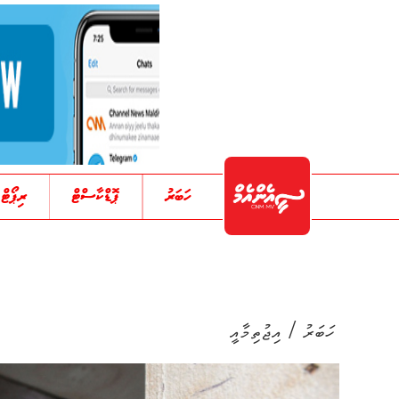
ހަބަރު
ޕޮޑްކާސްޓް
ރިޕޯޓް
/
ހަބަރު
އިޖުތިމާއީ