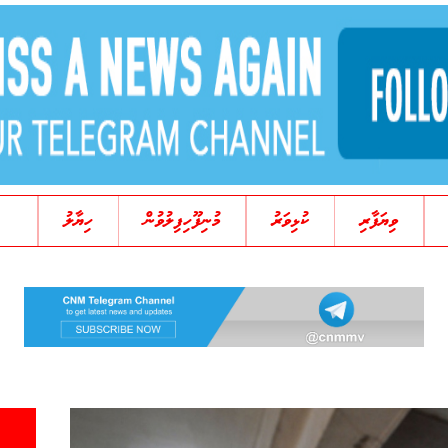
ވިޔަފާރި
ކުޅިވަރު
މުނިފޫހިފިލުވުން
ހިޔާލު