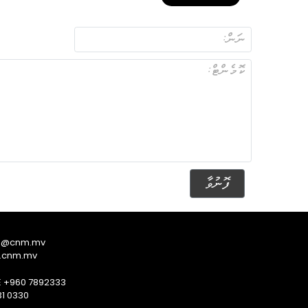
ފޮނުވާ
s@cnm.mv
.cnm.mv
E +960 7892333
1 0330