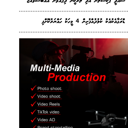
ސައުދީ ޕާކިސްތާނު އަދި ތުރުކީން ދިފާއުވާން އެއްބަސްވެއްޖެ
ޑްރަގާއެކުއެކު ކުޅުދުއްފުށިން 4 މީހަކު ހައްޔަރުކޮށްފި