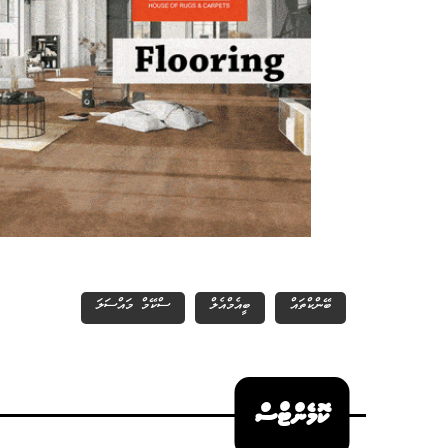
ބޭންކްތައް
ބީއެމްއެލް
ސްކޭމް މައްސަލަ
ކޮމެންޓްސް