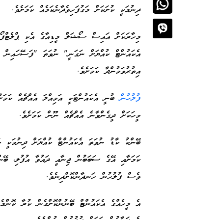
ދިނުމަކީ ކުށަކަށް މަގުފަހިވެދާނެކަމެއް ކަމަށެވެ.
މިހާރަކަށް އައިސް ސޯޝަލް މީޑިއާގެ އެކި ޕްލެޓްފޯމް
އެކައުންޓް ކުއްޔަށް ނަގަނީ" ނުވަތަ "ފަސޭހައިން ލ
އިތުރުވަމުންދާ ކަމަށެވެ.
ފުލުހުން
ބުނީ އެކައުންޓަކީ އަމިއްލަ އެއްޗެއް ކަމަށާ
މީހަކަށް ދީގެންވާނެ އެއްޗެއް ނޫން ކަމަށެވެ.
ބޭންކު ކާޑު ނުވަތަ އެކައުންޓް ކުއްޔަށް ދިނުމަކީ މަ
ކަމަށާއި އޭގެ ސަބަބުން ޖިނާއީ ދައުވާ އުފުލި، ބޭންކ
ވެސް ފުލުހުން ހަނދާންކޮށްދިނެވެ.
އެ މީހެއްގެ އެކައުންޓް ބޭނުންކޮށްގެން ކުރާ ކޮންމެ