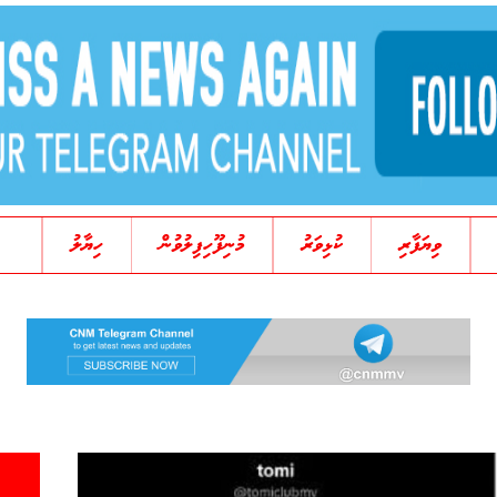
ވިޔަފާރި
ކުޅިވަރު
މުނިފޫހިފިލުވުން
ހިޔާލު