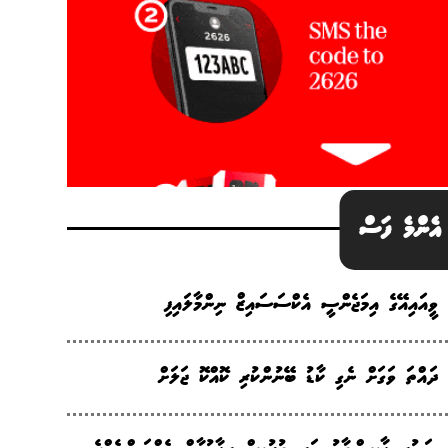
އެންމެ ފަސް
ވީއައިއޭގެ އިމަޖެންސީ އެކްސަސައިޒް ނިންމާލައިފި
ދައްތަ ވަގަށް ނެގި ކާޑު ބޭނުންކުރި ކޮއްކޮ ޖަލަށް