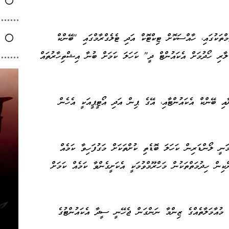
ތަކުގައި، ހާއްސަކޮށް ޓިކްޓޮކް އަދި ޓެލެގްރާމްގައި "ބޭންކް
ާރި ހޯދުމަށް އެކައުންޓް ދީ" ކަހަލަ ކަމަށް ބުނާ އިޝްތިހާރުތައް
އި ބޭންކް އެކައުންޓާއި، އޭގެ ޕިން އަދި އޯޓީޕީއަކީ އެހެން
ނީ ލޯންޑަރިން ކަހަލަ ބޮޑެތި ކުށްތަކަށް މަގުފަހިވާ ކަމެއް
ިން ހިދުމަތްތަކުން މަހްރޫމްވުމަކީ އެކަށީގެންވާ ކަމެއް ކަމަށް
 މުއާމަލާތެއްގެ ޒިންމާ ނަންގަން ޖެހޭނީ ސީދާ އެކައުންޓުގެ