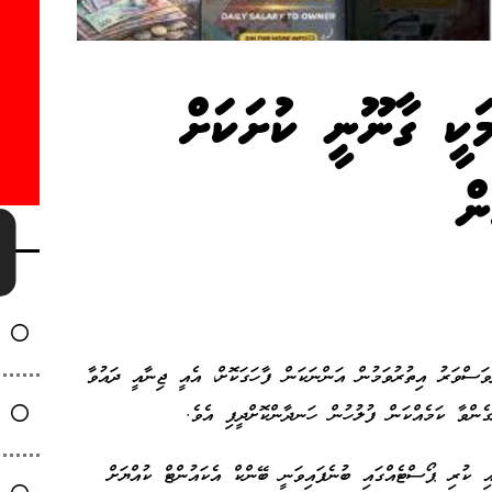
ަކީ ގާނޫނީ ކުށަކަށް
ން
ަސްވަރު އިތުރުވަމުން އަންނަކަން ފާހަގަކޮށް، އެއީ ޖިނާއީ ދައުވާ
ގެންވާ ކަމެއްކަން ފުލުހުން ހަނދާންކޮށްދީފި އެވެ.
 ކުރި ޕޯސްޓެއްގައި ބުނެފައިވަނީ ބޭންކް އެކައުންޓް ކުއްޔަށް