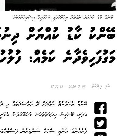
ބޭންކް ކާޑު ކުއްޔަށް ނެގުމަށް ޓިކްޓޮކުގައި ޖަހާފައިވާ އިޝްތިހާރުތަކެއް
ބޭންކު ކާޑު ކުއްޔަށް ދިނުމ
މަގުފަހިވެދާނެ ކަމެއް: ފުލުހު
އަލީ މިދުހަތު
08 މޭ 2026 - 17:52:18
ބޭންކު އެކައުންޓު ކުއްޔަށް ދޭ މައްސަލަތައް މި ދުވ
އުފުލި، ބޭންކިން ހިދުމަތްތަކުން މަހުރޫމުވުން އެކަށީ
ފުލުހުންގެ އެންޓި ސްކޭމް ސެންޓަރުން ފޭސްބުކްގައި