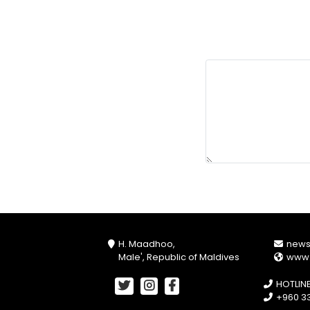
H. Maadhoo,
new
Male', Republic of Maldives
www
HOTLIN
+960 33