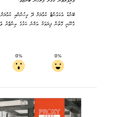
ވެރިފަރާތުން ކަމަށް ފުލުހުން ބުންޏެވެ.
ބޭންކު އެކައުންޓް ކުއްޔަށް ދޭ މީހުންނާއި ކުއްޔަށް
ގާނޫނީ ގޮތުން ފިޔަވަޅު އަޅާނެ ކަމުގެ އިންޒާރު ވ
0%
0%