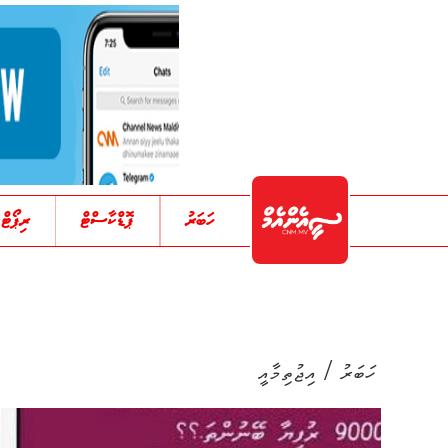
ހަބަރު
ޕޮޑްކާސްޓް
ރިޕޯޓް
/
ހަބަރު
އިޖުތިމާއީ