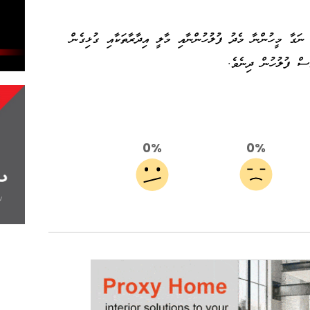
 ނަގާ މީހުންނާ މެދު ފުލުހުންނާއި މާލީ އިދާރާތަކާއި ގުޅިގެން
ެސް ފުލުހުން ދިނެވެ.
0%
0%