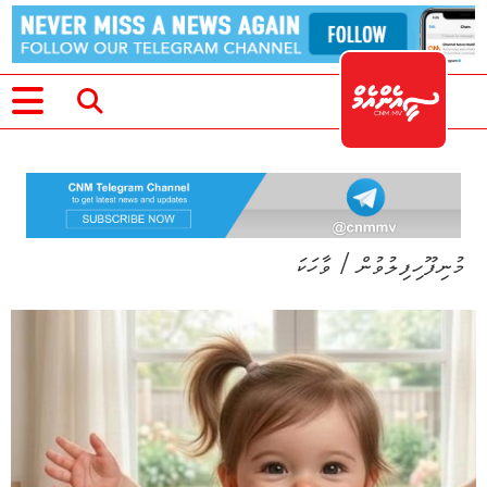
/
މުނިފޫހިފިލުވުން
ވާހަކަ