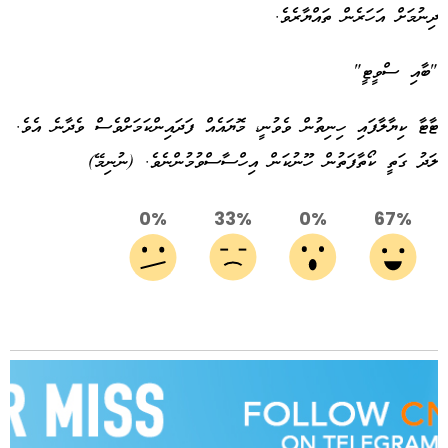
ދިނުމަށް އަހަރެން ތައްޔާރެވެ.
"ބާއި ސްވީޓީ"
ޓާޓާ ކިޔާލާފައި ހިނިތުން ވެވުނީ، މޮޔައެއް ފަދައިންކަމަށްވެސް ވެދާނެ އެވެ.
ލަދު ގަތީ ކޯތާފަތުން ހޫނުކަން އިހްސާސްވުމުންނެވެ. (ނުނިމޭ)
0%
33%
0%
67%