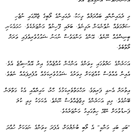
އަހަންނަށްވެސް އެނގިއްޖެ އެވެ.
މި ދެމައިންނާއި ބައްދަލުވާ މީހަކު، ދެމައިންގެ ލޯބީގެ ޖާދޫގައި ނުޖެހި
ސަލާމަތެއް ނުވާނެކަން ޔަގީނެވެ. ބަލައި ފޫހިނުވާ މަންޒަރެކެވެ. ހަމައެކަނި
ބީނިޝްއެއް ނޫނެވެ. އޭނާގެ މަންމަވެސް ނުހަނު ޝައުގުވެރިވެފައި ވަރަށް
ލޯތްބެވެ.
އަހަރެންގެ ހަޔާތުގައި ކިތަންމެ އަންހެން ކުއްޖެއްގެ އިރު އޮއްސިއްޖެ އެވެ.
އެއިން އެއްވެސް ކުއްޖަކަށް މިވަރުގެ ޝައުގުވެރިކަމެއް އުފެދިފައެއް ނެތެވެ.
އިތުރަށް އެނގި ފަރިތަވެ، ރަހްމަތްތެރިކަމުގެ ހާރު، ކައިރާއާއި އެކު ގަތާލަން
ބޭނުމެވެ. މިއީ އަހަރެންގެ މިޒާޖެއްވެސް ނޫނެވެ. އެކަމަކު މިއީ ކުލަ
ފަނޑުވުމަށް ނޭދޭ ހިތްގައިމު މަންޒަރެކެވެ.
"ބައި ބައި މަންކީ" އެ ލޯބި ބުނެލުމަށް، އެފަދަ ކިތަންމެ ނަމަކަށް ހުއްދަ