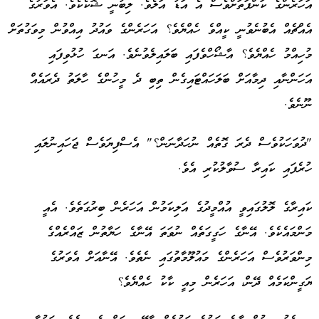
އަހަރެންގެ ކަންފަތަށްވެސް އެ އަޑު އަލެވެ. ލިބުނީ ޝޮކެކެވެ. އެވަރުގެ
އެއްޗެއް އެބުނެވުނީ ކީއްވެ ހެއްޔެވެ؟ އަހަރެންގެ ވައުދު އިއްވުން މިވަގުތަށް
Advertisement
މުހިއްމު ހެއްޔެވެ؟ އާޝޯހްވެފައި ބަލައިލެވުނެވެ. އަނގަ ހުޅުވިފައި
އަހަންނާއި ދިމާއަށް ބަލަހައްޓައިގެން ތިބި ދެ މީހުންގެ ހާލަތު ދެރައެއް
ނޫނެވެ.
"ދުވަހަކުވެސް ދެރަ ގޮތެއް ނުހަދާނަން؟" އެސްފިޔަވެސް ޖަހައިނުލައި
ހުރެފައި ކައިރާ ސުވާލުކުރި އެވެ.
ކައިރާގެ ލޮލުގައިވީ އުއްމީދުގެ އަލިކަމުން އަހަރެން ބިރުގަތެވެ. އެއީ
މަންމައެކެވެ. އޭނާގެ ހަގީގަތެއް ނުވަތަ އޭނާގެ ހަޔާތުން ޒައްރެއްގެ
މިންވަރުވެސް އަހަރެންގެ މައުލޫމާތުގައި ނެތެވެ. އޭނާއަށް އެވަރުގެ
ޔަގީންކަމެއް ދޭން، އަހަރެން މިއީ ކާކު ހެއްޔެވެ؟