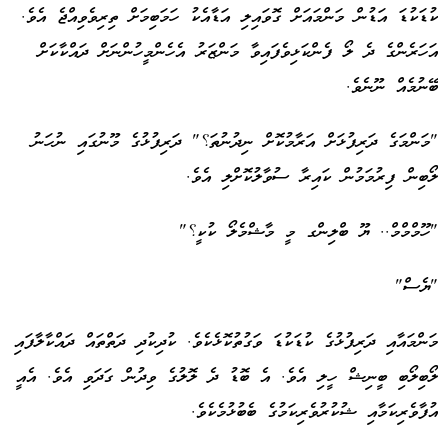
ކުޑަކުޑަ އަޑުން މަންމައަށް ގޮވައިލި އަޑާއެކު ހަމަބިމަށް ތިރިވެވިއްޖެ އެވެ.
އަހަރެންގެ ދެ ލޯ ފެންކަޅިވެފައިވާ މަންޒަރު އެހެންމީހުންނަށް ދައްކާކަށް
ބޭނުމެއް ނޫނެވެ.
"މަންމަގެ ދަރިފުޅަށް އަރާމުކޮށް ނިދުނުތަ؟" ދަރިފުޅުގެ މޫނުގައި ނުހަނު
ލޯބިން ފިރުމަމުން ކައިރާ ސުވާލުކޮށްލި އެވެ.
"ހޫމްމްމް.. ޔޫ ބްލިންގ މީ މާޝްމެލޯ ކުކީ؟"
"ޔެސް"
މަންމައާއި ދަރިފުޅުގެ ކުޑަކުޑަ ވަގުތުކޮޅެކެވެ. ކުދިކުދި ދަތްތައް ދައްކާލާފައި
ލޯބިލޯބި ބީނިޝް ހީލި އެވެ. އެ ބޮޑު ދެ ލޮލުގެ ވިދުން ގަދަވި އެވެ. އެއީ
އުފާވެރިކަމާއި ޝުކުރުވެރިކަމުގެ ބެބުޅުމެކެވެ.