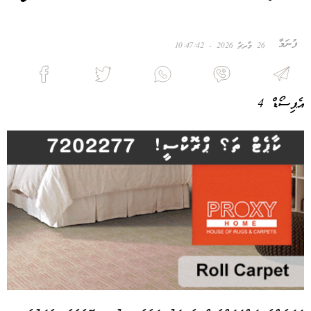
ފުނަމާ
26 މާރޗް 2026 - 10:47:42
އެޕިސޯޑް 4