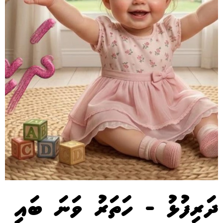
ދަރިފުޅު - ހަތަރު ވަނަ ބައި