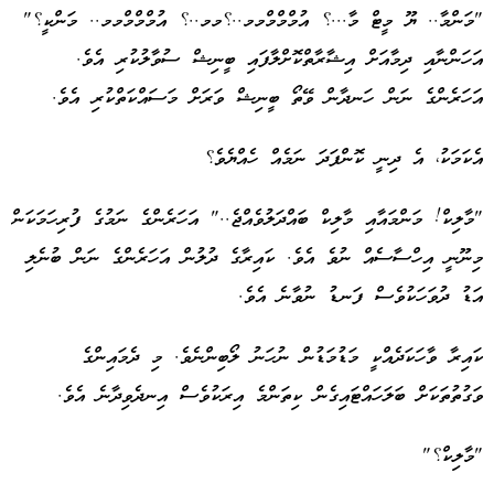
"މަންމާ.. ޔޫ މީޓް މާ...؟ އުމްމްމްމމ..؟މމ..؟ އުމްމްމްމމ.. މަންކީ؟"
އަހަންނާއި ދިމާއަށް އިޝާރާތްކޮށްލާފައި ބީނިޝް ސުވާލުކުރި އެވެ.
އަހަރެންގެ ނަން ހަނދާން ވޭތޯ ބީނިޝް ވަރަށް މަސައްކަތްކުރި އެވެ.
އެކަމަކު، އެ ދިނީ ކޮންފަދަ ނަމެއް ހެއްޔެވެ؟
"މާލިކް! މަންމައާއި މާލިކް ބައްދަލުވެއްޖެ.." އަހަރެންގެ ނަމުގެ ފުރިހަމަކަން
މިނޫނީ އިހްސާސެއް ނުވެ އެވެ. ކައިރާގެ ދުލުން އަހަރެންގެ ނަން ބުނެލި
އަޑު ދުވަހަކުވެސް ފަނޑު ނުވާނެ އެވެ.
ކައިރާ ވާހަކަދެއްކީ މަޑުމަޑުން ނުހަނު ލޯބިންނެވެ. މި ދެމައިންގެ
ވަގުތުތަކަށް ބަލަހައްޓައިގެން ކިތަންމެ އިރަކުވެސް އިނދެވިދާނެ އެވެ.
"މާލިކް؟"