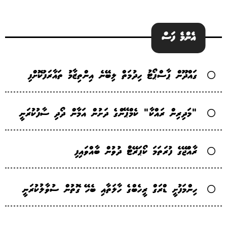
އެންމެ ފަސް
ގައްދޫން ޕާސްޕޯޓު ހިދުމަތް ލިބޭނެ އިންތިޒާމު ތައާރަފުކޮށްފި
"މަދިރިން ރައްކާ" ކެމްޕޭންގެ ދަށުން އަމާން ދޯދި ސާފުކުރަނީ
ރާއްޖޭގެ ފުރަތަމަ ކޯޕަރޭޓް ދުވުން ބާއްވައިފި
ހިންމަފުށީ ޑްރަގް ރީހެބްގެ ހާލަތާއި ބެހޭ ގޮތުން ސުވާލުކުރަނީ