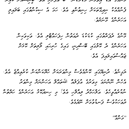
މަންމަގެ އަޑު އިވުމުން މަޑުމަޑުން ބޯ އުފުލާލި އެވެ. ބީނިޝްއަށް ކައިރާ
ފެނުމާއެކު ނިދިގޮތަކަށް ހިނިތުންވި އެވެ. ހަމަ އެ ސިކުންތުގައި ބަލައިލީ
އަހަރެންގެ މޫނަށެވެ.
މޫނުގެ ދެފަރާތުގައި ކުޑަކުޑަ ދެއަތުން ހިފަހައްޓާލި އެވެ. ވަކިވަކިން
އަހަރެންގެ ދެ ކޮލުގައި ބޮސްދިނީ، ގައިގެ ހުރިހައި ލޯލިތަށް ކޮޅަށް
ޖައްސުވައިލައިފަ އެވެ.
ޔަގީނެވެ. ދުނިޔޭގައި ކޮންމެވެސް މިންވަރަކަށް ހެޔޮކަންކަން ކުރެވިއްޖެ އެވެ.
އެހެން ނޫންނަމަ މިވަރުގެ އުފަލެއް ﷲތައާލާ އަހަންނަށް މިންވަރު
ނުކުރެއްވީހެވެ. އަލްހަމްދު ލިއްލާހި އެވެ! މި ހިނދުކޮޅު އަހަރެންގެ ހަޔާތުން
ދުވަހަކުވެސް ފަނޑުވުމަށް ނޭދެމެވެ.
''މަންމާ''