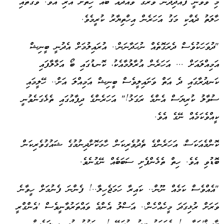
މި ވެވުނީ ފުއްދިދާނެ ވަރުގެ ވައުދެއް ބާއޭ ހިތަށް އެރި އެވެ. ވަގުތާއި
ހާލަތު ދެއްކި މަގު އަހަރެން އިހްތިޔާރު ކުރީމެވެ.
"ދުވަހަކުވެސް ދެރަގޮތެއް ނުހަދާނަން.. އުރައިލުމަށް އެދުނީ ބީނިޝް
އަމިއްލައަށް ... އަހަރެން އުރާލުމާއެކު، ކޮނޑުގައި ބޯ އަޅާލާފައި
ކަނދުރާގައި ދެ އަތް ވަށައިލީވެސް ބީނިޝް އަމިއްލަ އަށް.. ހޭލީމައި
ސުވާލު ކުރިޔަސް އެންމެ ރަގަޅު!" އަހަރެންގެ ދިފާއުގައި ތެޅެގަނެވުނީ
ކީއްވެކަމެއް ނޭގެ އެވެ.
ކޮންމެއަކަސް، އަހަރެންގެ ތެދުވެރިކަން ހާމަކޮށްދިނުމުގެ ޝައުގުވެރިކަން
ބޮޑުވި އެވެ. ހިތް ތެޅެންފެށި ސަބަބެއް ނޭގުނެވެ.
"އެއްވެސް ކަމެއް ނޫން.. ކައިރާ ހަމަޖެހިލާ..! ފެންނަ ފެނުމަށް ހީވާނެ
ވަރަށް ރުޅިގަދަ މީހެއްހެން.. އަސްލު އެންމެ ވައްތަރުވާނީވެސް 'އެންގްރީ