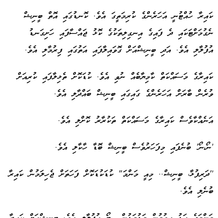
ކައިރާ ހުއްޓުނީ އަހަރެންގެ ކުރިމަތީގަ އެވެ. ކޮނޑުގައި އޮތް ބީނިޝް
ނެގުމަށްޓަކައި ދެ ފައިގެ އިނގިލިތަކުގެ ކޮޅު ޖައްސާފައި ހަށިގަނޑު
އުފުލާލި އެވެ. އަދި ބީނިޝްއަށް ގޮވައިލާފައި އަތުގައި ފިރުމާލި އެވެ.
ކައިރާގެ މަސައްކަތް ކާމިޔާބެއް ނުވި އެވެ. ކުޑަކޮށް ތެޅިލާފައި ކުރިއަށް
ވުރެން ބާރަށް އަހަރެންގެ ގައިގައި ބީނިޝް ބައްދާލި އެވެ.
އަނެއްކާވެސް ކައިރާގެ މަސައްކަތް ތަކުރާރު ކޮށްލި އެވެ.
'ނޯ،ނޯ' ބުނެފައި މިފަހަރުވެސް ބީނިޝް ބޮޑާ ހާކާލި އެވެ.
''ދަރިފުޅާ، ބީނިޝް.. މިއީ މަންމަ" ކުޑަކުޑަކޮށް ފަހަތަށް ޖެހިލަމުން ކައިރާ
ބުނެލި އެވެ.