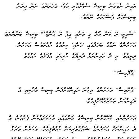
ޔަގީން ނުވެގެން ބީނިޝް ސުވާލުކުރި އެވެ. އަހަރެންގެ ނަން ކިޔަން
ބީނިޝްއަށް ފަސޭހައެއް ނޫނެވެ.
"ސްވީޓީ، ޔޫ ކޭން ކޯލް މީ މަންކީ އިފް ޔޫ ވޯންޓް!" ބީނިޝް ބޭނުންނަމަ،
އަހަރެންގެ ނަމުގެ ބަދަލުގައި 'މަންކީ' ކިޔުމުގެ ހުއްދަވެސް އަހަރެން
ދިނީމެވެ. މި ދެ މައިންނަށް ދުނިޔޭގެ ހުރިހައި އުފަލެއް ހައްގެވެ.
"ޕްލޮމިސް؟"
"ޕްރޮމިސް" އަހަރެންގެ އިޒުނަ ޔަގީންކޮށްލަން ބީނިޝް އެދުނީތީ އެ
ޔަގީންކަން ތަކުރާރުކޮށްލީމެވެ.
އަހަރެންނާއި ބެހޭގޮތުން ބީނިޝްގެ މަންމައާއި ވާހަކަދައްކާން ފެށުމުން، އެ
ދެ މައިންނަށް އަހަރެންގެ ޝައުގުވެރިކަން ހުއްޓާލީމެވެ. އަހަރެން ވަރަށް