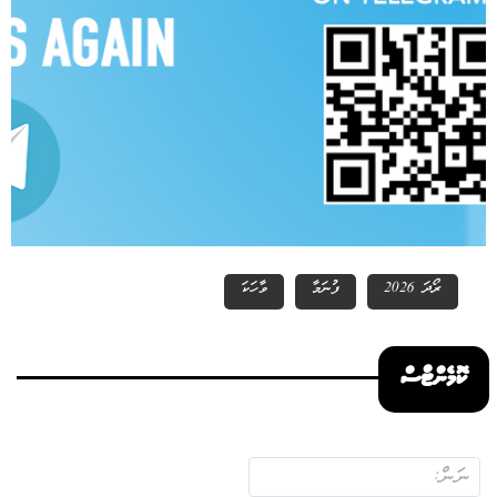
ރޯދަ 2026
ފުނަމާ
ވާހަކަ
ކޮމެންޓްސް