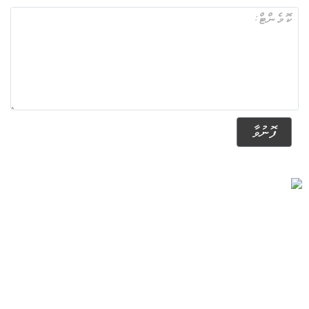
ފޮނުވާ