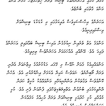
ކަމުދާ ކަމާއި އަހަރެންނާއެކު ބީނިޝް ވަރަށް ހިތްހަމަޖެހޭ ކަމަށް އޭނާގެ
މަންމަ ގާތުގައި ބުންޏެވެ.
އަހަރެންގެ އިހްސާސަކީވެސް އެއީކަމުގައި މި ކުޑަކުޑަ ބީނިޝްއަށް
ވިސްނައިދިނީމެވެ.
މަންމަގެ އަތު ތެރެއިން ނިކުމެގެން އައިސް ބީނިޝް ބައްދައިލީ އަހަރެންގެ
ފައިގަ އެވެ. އޭނާއާއި އެއްހަމައަށް އަހަރެންވެސް ތިރިވީމެވެ.
މަންމައާއިއެކު ގެއަށް ނުގޮސް މި ގޭގައ މަޑުކުރުމުގެ އިޒްނައަށް އެދުނީ
ވަރަށް ލޯބިންނެވެ. ނަމަވެސް ކައިރާ އެކަމަށް އިންކާރުކުރި އެވެ. އެހެން
ކޮންމެވެސް ވަގުތަކުން އަންނާނީކަމާއި މަންމައާއެކު ކުކީޒް ހަދަން
ދާންވީކަމުގައި ބުނުމުން، އަތްތިލަބަޑިޖަހާފައި ފުންމަން ފެށި އެވެ. ކުކީ
ކެއުމާއި ކުކީ ހެދުމަކީ ބީނިޝްއަށް ވަރަށް މުހިއްމު ކަމެއްކަން