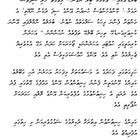
ބާރޑް'އަކާއި..! އެކަމަކު ބިރު ނުގަނޭ..! މިވަގުތު ހުރި ސިފަވެސް
ރަގަޅު..! ކޮންމެހެންވެސް ހެނދުނު އޭނާގެ ސިފަ ދެކެން ނޫޅޭތި! އެ
މަންޒަރު ފެންނަ މީހަކު ސަލާމަތެއް ނުވާނެ.. ބުޅަލެއް ނޮޅާލާފައި އޮންނަ
ކުނިވަށިގަނޑެކޭ، ތިހިރަ ބޮލެކޭ ތަފާތެއް ނުހުންނާނެ.." އަހަރެން
ކުރިމަތީގައި ހުއްޓައި އަހަރެންނަކީ ޖޯކަރަކަށް ހަދަން މަގޭ އެކުވެރިޔާ
ޖެހިލުމެއް ނުވި އެވެ. އޭނާގެ ހާއްސަކަމަކީވެސް އެއީ އެވެ.
ހަގީގަތުގައި ފަހަދުގެ އެ މަސައްކަތަށް މިފަހަރު އަހަރެން ރުހި ގަބޫލެވެ.
ކައިރާގެ މޫނުމަތީން ފެނުނު ހިނިތުންވުން، އޭނާގެ މައާފުގެ ގޮތުގައި ފުދެ
އެވެ. ދެރައީ އެ ހިނިތުންވުމުގެ އުފާވެރިކަން އޭނާގެ ލޮލާއި ހަމަޔަކަށް
ނުފޯރީތީ އެވެ.
ކައިރާގެ ހިނިތުންވުން އިތުރަށް ދެކިލުމުގެ ޝައުގުވެރިކަން މި ހިތުގައި
އުފެދިއްޖެ އެވެ.