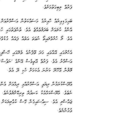
ފަރުވާ ލިބިގަތުމަށެވެ.
ބައިގަޑިއިރެއް ހާއިރުގެ މަސައްކަތުން އަސްމާރުއަށް 
އާންމު ކުލައަށް ބަދަލުވެއްޖެ އެވެ. ތުންފަތުގައި ހު
އެވެ. ލޯ ހުޅުވާލައިތޯ ނުވަތަ އަތެއް ފައެއް ގުޑުވ
އެހާލުގައި އޮއްވައި ގަދަ ތޫފާނުގެ ތެރޭގައި ހޮސްޕިޓ
އަސްމާރު އެވެ. ފަރުވާ އޮތީވެސް އޭނާގެ 'ނަފުސު'ގަ
ލޮލުން އޮހޮރޭ ކަރުނަ އެކަމަށް ހެކި ދޭ އެވެ.
އާދޭސްކުރަމުން ދިޔައީ އަސްމާރުއާއި ދިމާއަށް އެންމ
ނެތެވެ. މާޔޫސްކަމާއެކު ކަނދުރާ ތިރިކޮށްލެވުނެވެ. އ
ޖައްސާލި އެވެ. ސިއްސައިގެން ގޮސް ކުއްލިޔަކަށް 
ވުމުންނެވެ.