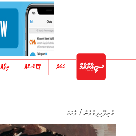
ހަބަރު
ޕޮޑްކާސްޓް
ރިޕޯޓް
/
މުނިފޫހިފިލުވުން
ވާހަކަ