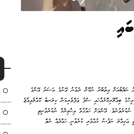
ައި
ދު ނަޔާބުއަށް އިތުބާރު ނުކޮށް، ދެވުނު ވޭނުގެ އަސަރު އޭނާގެ
ހާގެ ބިއްލޫރިކޮޅެއްހައި ސާފު ވަފާތެރިކަން ކިލަނބު ކޮއްލެވިއްޖެ
 ނުކުރެވުނެވެ. އޭނާއަށް ހައްގުވާ އިހްތިރާމް ނުކުރެވުނީތީ
ީ އަމިއްލަ ނަފުސު ކުއްވެރި ކުރެވުނީ ހައްދެއް ނެތް