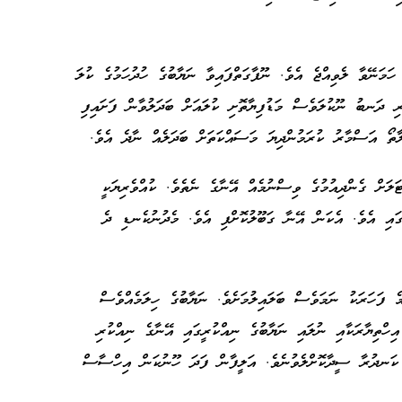
ހަމަނޭވާ ލެވިއްޖެ އެވެ. ނޫފާގަތްފައިވާ ނަޔާބުގެ ހުދުހަމުގެ ކުލަ
ރި ދަނބު ނޫކުލަވެސް މަޑުފިޔާތޮށި ކުލައަށް ބަދަލުވާން ފަށައިފި
ާލާތޯ އަސްމާރު ކުރަމުންދިޔަ މަސައްކަތަށް ބަދަލެއް ނާދެ އެވެ.
ަލަށް ގެންދިއުމުގެ ވިސްނުމެއް އޭނާގެ ނެތެވެ. ކުއްވެރިޔަކީ
އި އެވެ. އެކަން އޭނާ ގަބޫލުކޮށްފި އެވެ. މެދުނުކެނޑި ދެ
ެ ފަހަރަކު ނަމަވެސް ބަލައިލުމަށެވެ. ނަޔާބުގެ ހިލަމެއްވެސް
ިހްތިޔާރަކާއި ނުލައި ނަޔާބުގެ ނިއްކުރީގައި އޭނާގެ ނިއްކުރި
ކަނދުރާ ސީދާކޮށްލެވުނެވެ. އަލީފާން ފަދަ ހޫނުކަން އިހްސާސް