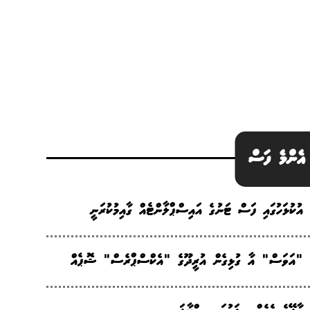
އެންމެ ފަސް
އުކުޅަހުގައި ފަސް ޓަނުގެ އައިސްޕްލާންޓެއް ގާއިމުކުރަނީ
"އަވަސް" އާ ގުޅިގެން އުރީދޫގެ "އެކްސްޕްރެސް" ޝޮޕެއް