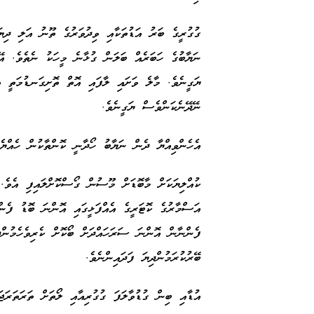
ގުގުރީގެ ބަރު އަޑުތަކާއި ވިދުވަރުގެ ތޫނު އަލި ދިޔަ
ނަޔާބުގެ ހަބަރެއް ބަލަން ގުޅާނެ މީހަކު ނެތެވެ. އޭ
ޔަގީނެވެ. މާލެ ވަށައި ލާފައި އޮތް ތޮށިގަނޑުމަތީ އ
ނޭދޭނެކަންވެސް ޔަގީނެވެ.
އެހެންވިއްޔާ ދެން ނަޔާބު ހޯދާނީ ކޮންތާކުން ހެއްޔެ
ކުއްލިޔަކަށް މާބޮޑަށް މޫސުން ގޯސްކޮށްލައިފި އެވެ
އަސްމާރުގެ ކޮޓަރީގެ އެއްފަޅީގައި އޮންނަ ބޮޑު ފެނ
ފެންނާން އޮންނަ ސަރަހައްދަށް ބޯކޮށް ކެރިވެހެމުންދ
ބޭރުކުރަމުންދިޔަ ފަދައިންނެވެ.
އުޑާއި ބިން ގުޑުވާލަފަ ގުގުރިއާއި ލޯތަށް ތަރަތަރަޖަ