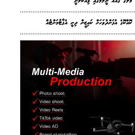
މާލޭގެ ގެއެއް ނީލަމުގައި ވިއްކާލަނީ
ކޮއްކޮގެ އުފަންދުވަހަށް ކައިޒީން ދިނީ އެޕާޓުމަންޓެއް