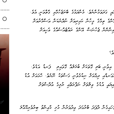
އީ ގަދަވަމުންނެވެ. މެންދަމުގެ ބާރަޖެހުމާއި ގާތްވަނީ އެވެ.
ނާގެ ތިމާގެ މީހުން ކައިރިއަށް ނުދާނެކަން އަސްމާރުއަށް
ިންނާން ޖެހުނަސް، އޭނާގެ ރައްޓެއްސެއްގެ އެހީއަށް
ވެ؟
. އިވުނީ ބަލި ގޮތަކަށް ބުޅަލެއް ގޮވައިލި ފަނޑު އަޑެވެ.
ްގަނޑާއި ދިމާއަށް ނިކުމެވުނީ ގަސްތަކު ނޫނެވެ. ހާމައަށް އުޑު
ިޔައީ އުޑުގެ ވިލާތަށް ނަފްރަތާއި ރުޅީގެ އުދާސްތަށް
ހައިގެން ދާފަދަ ބާރުގަދަ ވިދުވަރުން މުޅި ކާއިނާތު ބިރުވެރިކޮއްލަ