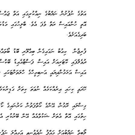
އަތުގެ ނުފުށުން ނަޔާބުގެ ނިއްކުރީގައި އަތް ޖައްސާ
އޮތީ ހުންއައިސް ރަތް ވެފަ އެވެ. ބާލީހުގައި މަޑުމަ
ބަދިގެއަށެވެ.
ފުރިޖުން ކިއުބު ނަގައިގެން ބިއްލޫރި ބޮޑު ބޯތައްޓ
ދުވެލާފައި ކޮޓަރިއަށް އައިސް، ފަސްޓްއެއިޑު ބޮކްސ
އައިސް އަޅަމުންދިޔައީ އަނބިމީހާގެ ހާލަތަށްޓަކައި 
ހޭދަވީ ކިހައި އިރެއްކަމެއް ނުވަތަ ކިތަށް ގަޑީރުކަ
ގިސްލައި ރޮމުން، އޭނާގެ ކޯތާފަތުން ކަރުނައިގެ ކޯރ
ހިތުގައި އޮތް އެތަށް ޝަކުވާއެއް އޭނާ ބޭރުކުރި އ
ލޯބިވާ ނަޔާބުއަށް މައާފު ނުދެވުނީތީ އަމިއްލަ ނަފ