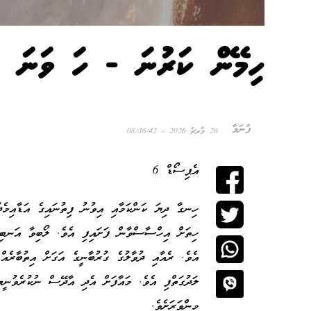
ހިމޭން ކަރުނަ - ހަ ވަނަ ބ
ފުނަމާ
20 މާރޗް 2026 - 08:36:42
އެޕިސޯޑް 6
ހިނގާ ދިޔަ ކަންކަމާއި އިވުނު ފިތުނައިގެ އަޑާއިމެ
ހިތަށް އިހްސާސްވާން ފަށައިފި އެވެ. ލޯބިވާ އަނބިމީ
އެވެ. ރެއާއި ދުވާލުގެ ގުރުބާނީގެ އަގަށް އިތުބާރެއް
ލަދުގަތްފި އެވެ. މައާފަށް އެދި އާދޭސް ނުކުރެވުނީތ
މިންވަރަށެވެ.