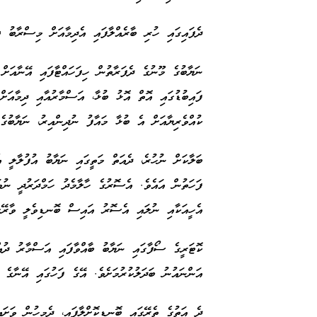
ދެފައިގައި ހުރި ބާރެއްލާފައި އެދިމާއަށް މިސްރާބު ޖ
ނަޔާބުގެ މޫނުގެ ދެފަރާތުން ހިފަހައްޓާފައި އޭނާއަށް
ފައިބުޑުގައި އޮތް އޮޅު ބުޅާ، އަސްމާރުއާއި ދިމާއަށް
ކުއްވެރިޔާއަށް އެ ބުޅާ މައާފު ނުދިންއިރު، ނަޔާބުގ
ބަލާކަށް ނުހުރެ، ދެއަތް މަތީގައި ނަޔާބު އުފުލާލީ 
ފަހަތުން އައެވެ. އެސޮރުގެ ހާލާމެދު ހަމްދަރުދީ ނުވ
އެހީއަކާއި ނުލައި އެސޮރު އައިސް ބޮނޑިވެލީ ވާރޭގ
ކޮޓަރީގެ ސޯފާގައި ނަޔާބު ބާއްވާފައި އަސްމާރު ދުއްވަ
އަންނައުނު ބަދަލުކުރުމަށެވެ. އޭގެ ފަހުގައި އޭނާގެ
ދެ އަތުގެ ތެރޭގައި ބޮނޑިކޮށްލާފައި، ދެމީހުން ވަށައ