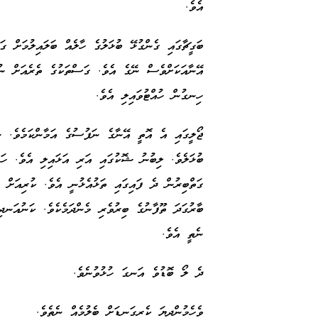
އެވެ.
ބަގީޗާގައި ގެންގުޅޭ ބުޅަލުގެ ހާލެއް ބަލައިލުމަށް ގ
އޭނާއަކަށްވެސް ނޭގެ އެވެ. ގަސްތަކުގެ ތެރެއަށް ނުވ
ހިނގުން ހުއްޓުވައިލި އެވެ.
ޖޯލީގައި އެ އޮތީ އޭނާގެ ނަފުސުގެ އަމާންކަމެވެ. ނ
ބުޅަލެވެ. ލިބުނު ޝޮކުގައި އަރި އަޅައިލި އެވެ. ހަތ
ގަތްބިރުން ދެ ފައިގައި ތަޅުއެޅުނީ އެވެ. ކުރިއަށް ދ
ބާރުގަދަ ތޫފާނުގެ ބިރުވެރި މެންދަމެކެވެ. ކަނުއަނދި
ނެތީ އެވެ.
ދެ ލޯ ބޮޑުވެ އަނގަ ހުޅުވުނެވެ.
ވެހެމުންދިޔަ ކެރިގަނޑަށް ބެލުމެއް ނެތެވެ.