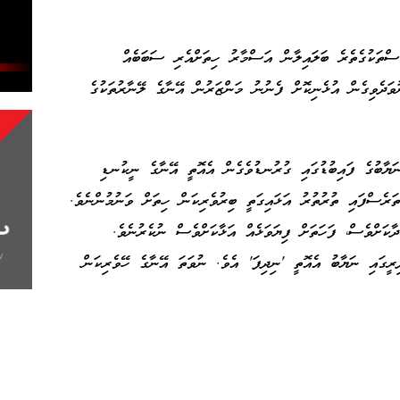
ަސްތަކުގެތެރެ ބަލައިލާން އަސްމާރު ހިތަށްއެރި ސަބަބެއް
ަދެވިގެން އުޅެނިކޮށް ފެނުނު މަންޒަރުން އޭނާގެ ލޭނާރުތަކުގެ
ަޔާބުގެ ފައިބުޑުގައި ގުރުނޑުވެގެން އެއޮތީ އޭނާގެ ނީކުނޑި
ަރެސްފައި ތުރުތުރު އަޅައިގަތީ ބިރުވެރިކަން ހިތަށް ވަނުމުންނެވެ.
ާކަށްވެސް، ފަހަތަށް ފިޔަވަޅެއް އަޅާކަށްވެސް ނުކެރުނެވެ.
ރީގައި ނަޔާބު އެއޮތީ 'ނިދިފަ' އެވެ. ނުވަތަ އޭނާގެ ހޭވެރިކަން