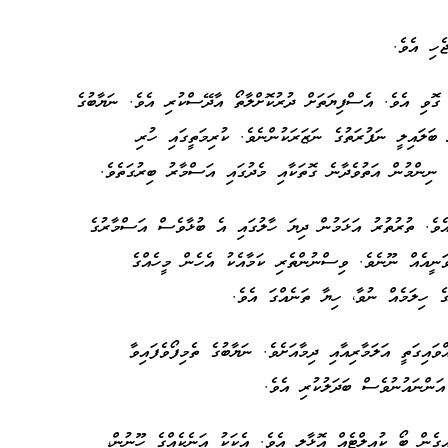
ެހި އެވެ.
 ގޮވި އެވެ. އެސްފިޔަތަށް ދުރުކޮށްލާތޯ އާދޭސްކުރި އެވެ. ނަޔާބުގެ
 ބަލައިލީ ނަފުރަތުގެ ނަޒަރަކުންނެވެ. ކުރިމަތީގައި ހުރި
ެ ނިންމުން އަތުވެދާނެ ގޮތަކާއި މެދުގައި އަސްމާރު ބިރުގަތެވެ.
އެވެ. ތުރުތުރު އަޅަމުން ދިޔަ ހާލުގައި އެ ބުޅާވެސް އަސްމާރުގެ
ަނީއެއް ނޫނެވެ. ވިސްނުންތެރި ކަމާއެކު އެހެން މީހެއްގެ
ެ ހިލަމެއް ނުވާ، ހިޔާ ތަނެއްގަ އެވެ.
އިގަތީ އަލަމާރިއާއި ދިމާއަށެވެ. ނަޔާބުގެ ތެމިފޯވެފައިވާ
 އަންނައުނުވެސް ބަދަލުކުރި އެވެ.
ިގެން ބޯ ކުއިލްޓެއް އޮޅާލި އެވެ. އެކަކު އަނެކެއްގެ ހޫނުން،