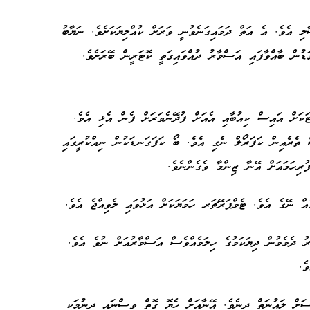
ލި އެވެ. އެ އަތް ދަމައިގަނެވުނީ ވަރަށް ކުއްލިޔަކަށެވެ. ނަޔާބު
ޑުން ބާއްވާފައި އަސްމާރު ދުއްވައިގަތީ ކޮޓަރީން ބޭރަށެވެ.
ަކަށް އައިސް ކިއުބާއި އެއަށް ފުދޭނެވަރަށް ފެން އެޅި އެވެ.
ް ތެރެއިން ކަފަރޯލް ނެގި އެވެ. ބޯ ކަފަގަނޑަކުން ނިއްކުރީގައި
ފުރިހަމައަށް އޭނާ ޒިންމާ ވެގެންނެވެ.
މެއް ނޭގެ އެވެ. ޓެމްޕަރޭޗަރ ހަމަޔަކަށް އަޅުވައި ލެވިއްޖެ އެވެ.
ު ދެމެމުން ދިޔަކަމުގެ ހިލަމެއްވެސް އަސްމާރުއަށް ނުވެ އެވެ.
ެވެ.
ުސަށް ލައުނަތް ދިނެވެ. އޭނާއަށް ހެޔޮ ގޮތް ވިސްނައި ދިނުމަކީ