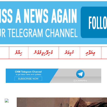
ވިޔަފާރި
ކުޅިވަރު
މުނިފޫހިފިލުވުން
ހިޔާލު