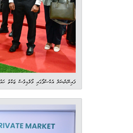
ފައިނޭންޝަލް އެކްސްޕޯގައި މޯލްޑިވްސް ޒަކާތު ހައ