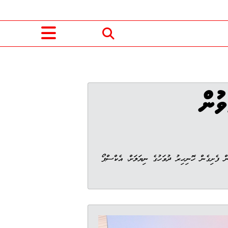
ް ފެށިގެން ހޮނިހިރު ދުވަހުގެ ނިޔަލަށް، އެކްސްޕޯ