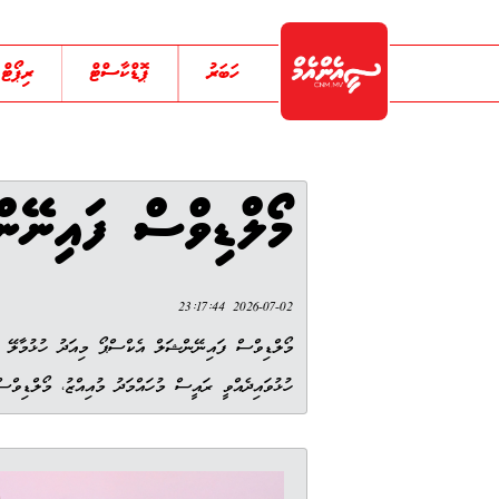
ހަބަރު
ޕޮޑްކާސްޓް
ރިޕޯޓް
މޯލްޑިވްސް ފައިނޭންޝަލް 
2026-07-02 23:17:44
މޯލްޑިވްސް ފައިނޭންޝަލް އެކްސްޕޯ މިއަދު ހުޅުމާލޭ ސ
ހުޅުވައިދެއްވީ ރައީސް މުހައްމަދު މުއިއްޒު، މޯލްޑިވްސް ފައިނ