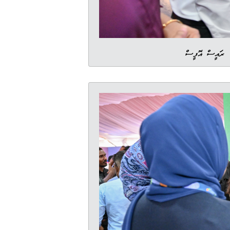
ޯ: ރައީސް އޮފީސް