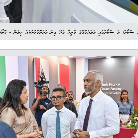
ގެ ސްޓޯލް: އެ ސްޓޯލްގައި އެމްއެމްއޭގެ ތާރީހާ ގުޅޭ ގިނަ މައުލޫމާތުތަކެއް ހިމެނޭ - ފޮޓ