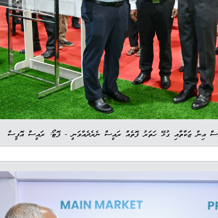
ުސް އިން ޒަކާތާއި ގުޅޭ ހަތަރު ފޮތެއް ރައީސް ނެރެދެއްވަނީ - ފޮޓޯ: ރައީސް އޮފީސް