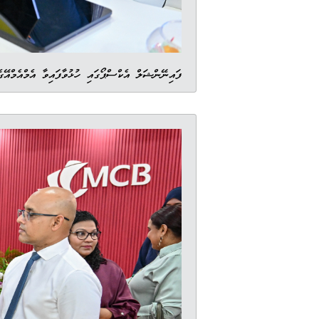
ފައިނޭންޝަލް އެކްސްޕޯގައި ހުޅުވާފައިވާ އެމްއެމްއޭ