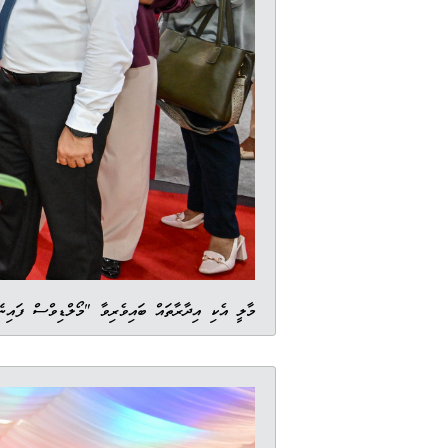
މާލީ އެކި އިދާރާތައް ބައިވެރިވާ "މޯލްޑިވްސް ފައިނޭންޝަލް އެކްސްޕޯ 2026" ގެ ތ