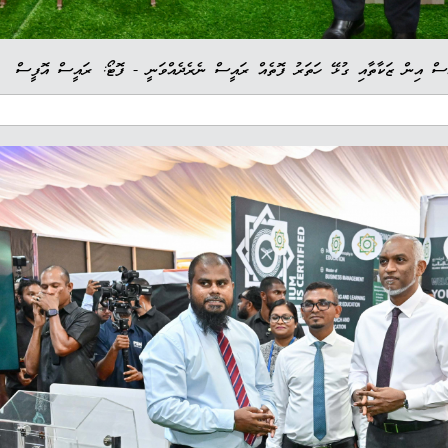
ުސް އިން ޒަކާތާއި ގުޅޭ ހަތަރު ފޮތެއް ރައީސް ނެރެދެއްވަނީ - ފޮޓޯ: ރައީސް އޮފީސް