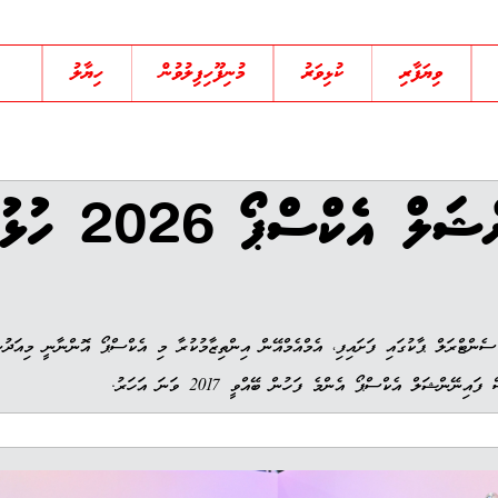
ވިޔަފާރި
ކުޅިވަރު
މުނިފޫހިފިލުވުން
ހިޔާލު
އެކްސްޕޯ 2026 ހުޅުވުން
ެންޓްރަލް ޕާކުގައި ފަށައިފި، އެމްއެމްއޭން އިންތިޒާމުކުރާ މި އެކްސްޕޯ އޮންނާނީ މިއަދުނ
ޭންޝަލް އެކްސްޕޯ އެންމެ ފަހުން ބޭއްވީ 2017 ވަނަ އަހަރު.