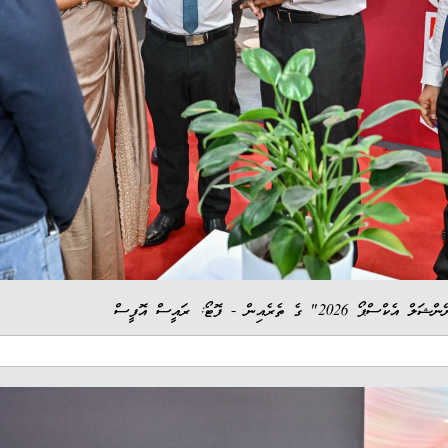
ެރެއިން - ފޮޓޯ: ރައީސް އޮފީސް