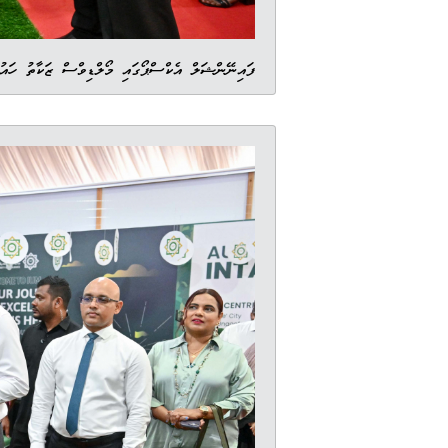
ފައިނޭންޝަލް އެކްސްޕޯގައި މޯލްޑިވްސް ޒަކާތު ހައ