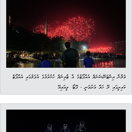
ވެލާނާ އިންޓަނޭޝަނަލް އެއާޕޯޓުގެ އާ ޓާމިނަލް ހުޅުވުމުގެ އުފަލުގައި އެއާޕޯޓް
ކައިރީގައި ރޭ ހަވާ އަރުވަނީ - ފޮޓޯ: ވީއައިއޭ