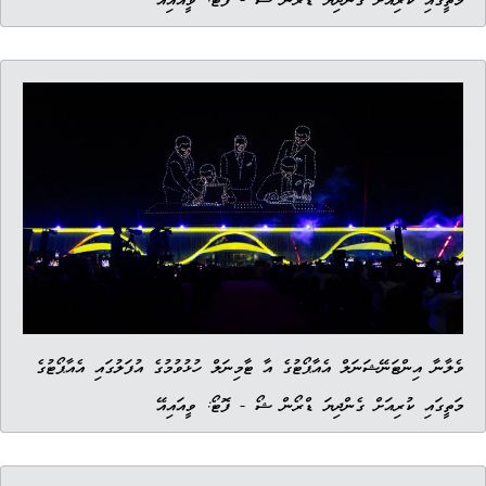
މަތީގައި ކުރިއަށް ގެންދިޔަ ޑްރޯން ޝޯ - ފޮޓޯ: ވީއައިއޭ
ވެލާނާ އިންޓަނޭޝަނަލް އެއާޕޯޓުގެ އާ ޓާމިނަލް ހުޅުވުމުގެ އުފަލުގައި އެއާޕޯޓުގެ
މަތީގައި ކުރިއަށް ގެންދިޔަ ޑްރޯން ޝޯ - ފޮޓޯ: ވީއައިއޭ