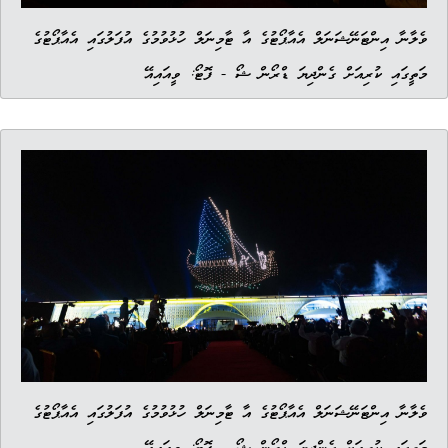
ވެލާނާ އިންޓަނޭޝަނަލް އެއާޕޯޓުގެ އާ ޓާމިނަލް ހުޅުވުމުގެ އުފަލުގައި އެއާޕޯޓުގެ
މަތީގައި ކުރިއަށް ގެންދިޔަ ޑްރޯން ޝޯ - ފޮޓޯ: ވީއައިއޭ
ވެލާނާ އިންޓަނޭޝަނަލް އެއާޕޯޓުގެ އާ ޓާމިނަލް ހުޅުވުމުގެ އުފަލުގައި އެއާޕޯޓުގެ