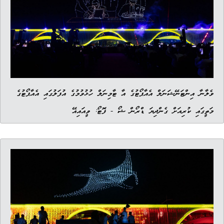
ވެލާނާ އިންޓަނޭޝަނަލް އެއާޕޯޓުގެ އާ ޓާމިނަލް ހުޅުވުމުގެ އުފަލުގައި އެއާޕޯޓުގެ
މަތީގައި ކުރިއަށް ގެންދިޔަ ޑްރޯން ޝޯ - ފޮޓޯ: ވީއައިއޭ