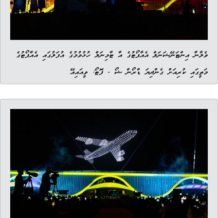
ވެލާނާ އިންޓަނޭޝަނަލް އެއާޕޯޓުގެ އާ ޓާމިނަލް ހުޅުވުމުގެ އުފަލުގައި އެއާޕޯޓުގެ
މަތީގައި ކުރިއަށް ގެންދިޔަ ޑްރޯން ޝޯ - ފޮޓޯ: ވީއައިއޭ