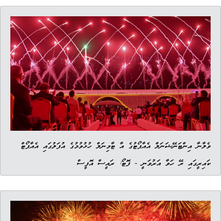
ވެލާނާ އިންޓަނޭޝަނަލް އެއާޕޯޓުގެ އާ ޓާމިނަލް ހުޅުވުމުގެ އުފަލުގައި އެއާޕޯޓް
ކައިރީގައި ރޭ ހަވާ އަރުވަނީ - ފޮޓޯ: ރައީސް އޮފީސް