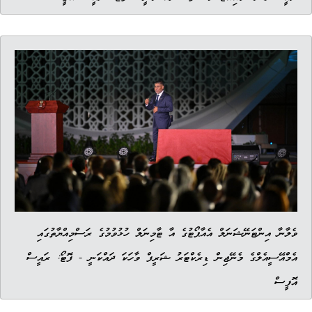
ވެލާނާ އިންޓަނޭޝަނަލް އެއާޕޯޓުގެ އާ ޓާމިނަލް ހުޅުވުމުގެ ރަސްމިއްޔާތުގައި
އެމްއޭސީއެލްގެ މެނޭޖިން ޑިރެކްޓަރު ޝަރީފް ވާހަކަ ދައްކަނީ - ފޮޓޯ: ރައީސް
އޮފީސް