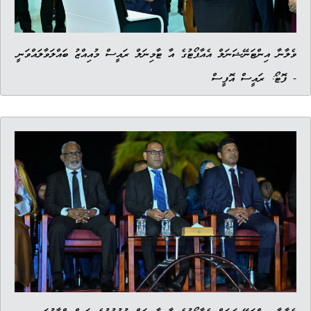
ވެލާނާ އިންޓަނޭޝަނަލް އެއާޕޯޓުގެ އާ ޓާމިނަލް ރައީސް މުއިއްޒު ބައްލަވާލައްވަނީ
- ފޮޓޯ: ރައީސް އޮފީސް