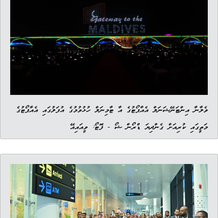
ވެލާނާ އިންޓަނޭޝަނަލް އެއާޕޯޓުގެ އާ ޓާމިނަލް ހުޅުވުމުގެ އުފަލުގައި އެއާޕޯޓުގެ
މަތީގައި ކުރިއަށް ގެންދިޔަ ޑްރޯން ޝޯ - ފޮޓޯ: ވީއައިއޭ