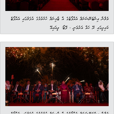
ވެލާނާ އިންޓަނޭޝަނަލް އެއާޕޯޓުގެ އާ ޓާމިނަލް ހުޅުވުމުގެ އުފަލުގައި އެއާޕޯޓް
ކައިރީގައި ރޭ ހަވާ އަރުވަނީ - ފޮޓޯ: ވީއައިއޭ