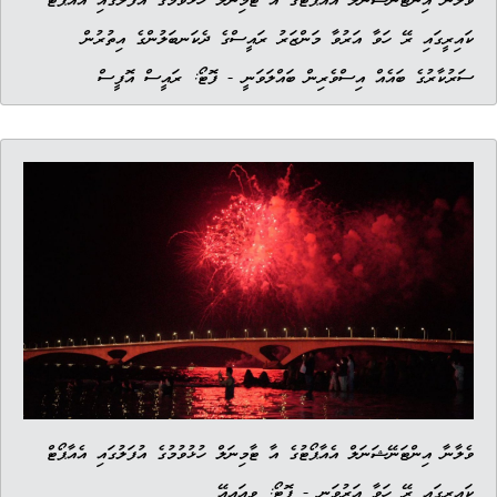
ވެލާނާ އިންޓަނޭޝަނަލް އެއާޕޯޓުގެ އާ ޓާމިނަލް ހުޅުވުމުގެ އުފަލުގައި އެއާޕޯޓް
ކައިރީގައި ރޭ ހަވާ އަރުވާ މަންޒަރު ރައީސްގެ ދެކަނބަލުންގެ އިތުރުން
ސަރުކާރުގެ ބައެއް އިސްވެރިން ބައްލަވަނީ - ފޮޓޯ: ރައީސް އޮފީސް
ވެލާނާ އިންޓަނޭޝަނަލް އެއާޕޯޓުގެ އާ ޓާމިނަލް ހުޅުވުމުގެ އުފަލުގައި އެއާޕޯޓް
ކައިރީގައި ރޭ ހަވާ އަރުވަނީ - ފޮޓޯ: ވީއައިއޭ