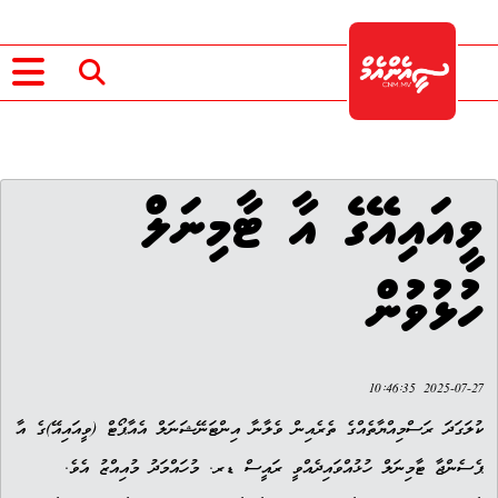
ވީއައިއޭގެ އާ ޓާމިނަލް
ހުޅުވުން
2025-07-27 10:46:35
ކުލަގަދަ ރަސްމިއްޔާތެއްގެ ތެރެއިން ވެލާނާ އިންޓަނޭޝަނަލް އެއާޕޯޓް (ވީއައިއޭ)ގެ އާ
ޕެސެންޖާ ޓާމިނަލް ހުޅުއްވައިދެއްވީ ރައީސް ޑރ. މުހައްމަދު މުއިއްޒު އެވެ.