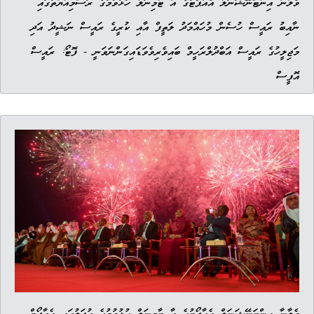
ވެލާނާ އިންޓަނޭޝަނަލް އެއާޕޯޓުގެ އާ ޓާމިނަލް ހުޅުވުމުގެ ރަސްމިއްޔާތުގައި
ނާއިބު ރައީސް ހުސެން މުހައްމަދު ލަތީފް އާއި ކުރީގެ ރައީސް ނަޝީދު އަދި
މަޖިލީހުގެ ރައީސް އަބްދުލްރަހީމް ބައިވެރިވެވަޑައިގަންނަވަނީ - ފޮޓޯ: ރައީސް
އޮފީސް