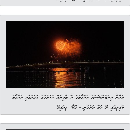
ވެލާނާ އިންޓަނޭޝަނަލް އެއާޕޯޓުގެ އާ ޓާމިނަލް ހުޅުވުމުގެ އުފަލުގައި އެއާޕޯޓް
ކައިރީގައި ރޭ ހަވާ އަރުވަނީ - ފޮޓޯ: ވީއައިއޭ