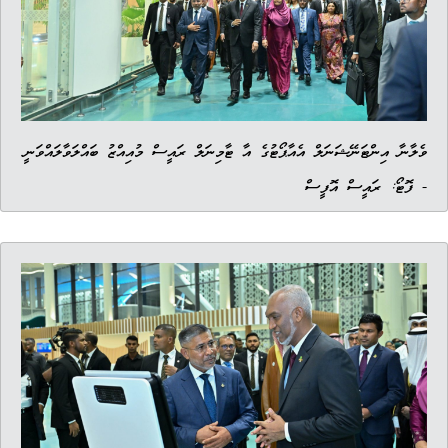
ވެލާނާ އިންޓަނޭޝަނަލް އެއާޕޯޓުގެ އާ ޓާމިނަލް ރައީސް މުއިއްޒު ބައްލަވާލައްވަނީ
- ފޮޓޯ: ރައީސް އޮފީސް