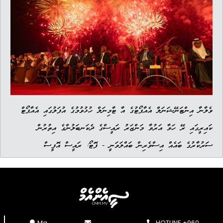
ވެލާނާ އިންޓަނޭޝަނަލް އެއާޕޯޓުގެ އާ ޓާމިނަލް ހުޅުވުމުގެ އުފަލުގައި އެއާޕޯޓް
ކައިރީގައި ރޭ ހަވާ އަރުވާ މަންޒަރު ރައީސްގެ ދެކަނބަލުންގެ އިތުރުން
ސަރުކާރުގެ ބައެއް އިސްވެރިން ބައްލަވަނީ - ފޮޓޯ: ރައީސް އޮފީސް
Ma.
HOTLINE +960