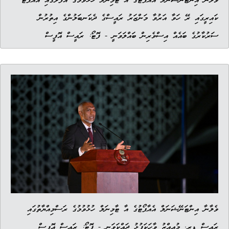
ވެލާނާ އިންޓަނޭޝަނަލް އެއާޕޯޓުގެ އާ ޓާމިނަލް ހުޅުވުމުގެ އުފަލުގައި އެއާޕޯޓް
ކައިރީގައި ރޭ ހަވާ އަރުވާ މަންޒަރު ރައީސްގެ ދެކަނބަލުންގެ އިތުރުން
ސަރުކާރުގެ ބައެއް އިސްވެރިން ބައްލަވަނީ - ފޮޓޯ: ރައީސް އޮފީސް
ވެލާނާ އިންޓަނޭޝަނަލް އެއާޕޯޓުގެ އާ ޓާމިނަލް ހުޅުވުމުގެ ރަސްމިއްޔާތުގައި
ރައީސް ޑރ. މުއިއްޒު ވާހަކަފުޅު ދައްކަވަނީ - ފޮޓޯ: ރައީސް އޮފީސް