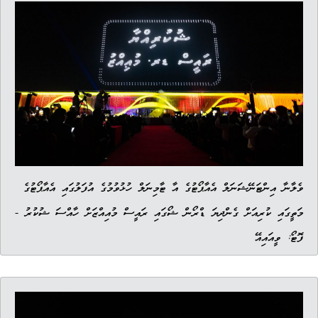
ވެލާނާ އިންޓަނޭޝަނަލް އެއާޕޯޓުގެ އާ ޓާމިނަލް ހުޅުވުމުގެ އުފަލުގައި އެއާޕޯޓުގެ
މަތީގައި ކުރިއަށް ގެންދިޔަ ޑްރޯން ޝޯގައި ރައީސް މުއިއްޒަށް ހާއްސަ ޝުކުރު -
ފޮޓޯ: ވީއައިއޭ