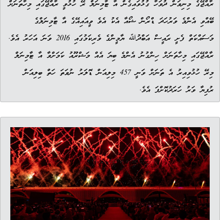
ރާއްޖޭގެ މިނިވަން ދުވަހާ ގުޅުވައިގެން އާ ޓާމިނަލް ރޭ ހުޅުވީ ރާއްޖޭގައި މިހާތަނަށް
ބޭއްވި އެންމެ ވަރުހަދަ ޑްރޯން ޝޯއާ އެކު އެވެ ވީއައިއޭގެ އާ ޓާމިނަލްގެ
މަސައްކަތް ފެށީ ރައީސް އަބްދުﷲ ޔާމީންގެ ވެރިކަމުގައި 2016 ވަނަ އަހަރު އެވެ.
ރާއްޖޭގައި މިހާތަނަށް ހިންގުނު އެންމެ ބިޔަ އެއް މަޝްރޫއު ކަމަށްވާ އާ ޓާމިނަލް
މިރޭ ހުޅުވިއިރު އެ ތަނަށް ވަނީ 457 މިލިއަން ޑޮލަރު ނުވަތަ ހަތް ބިލިއަން
ރުފިޔާ ވަރު ހަރަދުކޮށްފަ އެވެ.