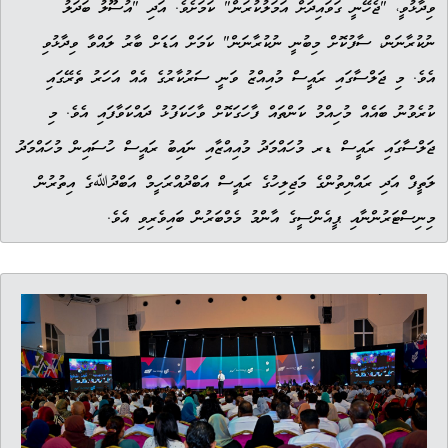
ވިދާޅުވީ، "ޖެހޭނީ ގަވައިދަށް އަމަލުކުރަން" ކަމަށެވެ. އަދި "އުސޫލު ބަދަލު
ނުކުރާނަން، ސާފުކޮށް މިބުނީ ނުކުރާނަން" ކަމަށް އަޑަށް ބާރު ލައްވާ ވިދާޅުވި
އެވެ. މި ޖަލްސާގައި ރައީސް މުއިއްޒު ވަނީ ސަރުކާރުގެ އެއް އަހަރު ތެރޭގައި
ކުރެވުނު ބައެއް މުހިއްމު ކަންތައް ފާހަގަކޮށް ވާހަކަފުޅު ދައްކަވާފައި އެވެ. މި
ޖަލްސާގައި ރައީސް ޑރ މުހައްމަދު މުއިއްޒާއި ނައިބު ރައީސް ހުސައިން މުހައްމަދު
ލަތީފް އަދި ރައްޔިތުންގެ މަޖިލިހުގެ ރައީސް އަބްދުއްރަހީމް އަބްދުﷲގެ އިތުރުން
މިނިސްޓަރުންނާއި ޕީއެންސީގެ އާންމު މެމްބަރުން ބައިވެރިވި އެވެ.