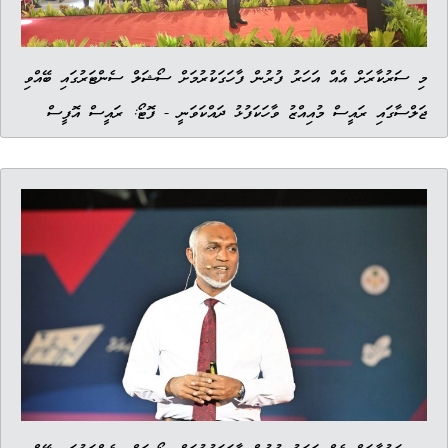
މި ސަރުކާރަށް އެއް އަހަރު ފުރުން ފާހަގަކުރުމަށް ސޯޝަލް ސެންޓަރުގައި ބޭއްވި
ޖަލްސާގައި ރައީސް މުއިއްޒު ވާހަކަފުޅު ދައްކަވަނީ - ފޮޓޯ: ރައީސް އޮފީސް