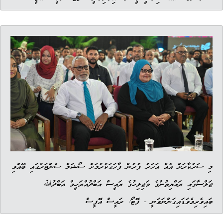
މި ސަރުކާރަށް އެއް އަހަރު ފުރުން ފާހަގަކުރުމަށް ސޯޝަލް ސެންޓަރުގައި ބޭއްވި
ޖަލްސާގައި ރައްޔިތުންގެ މަޖިލިހުގެ ރައީސް އަބްދުއްރަހީމް އަބްދުﷲ
ބައިވެރިވެވަޑައިގަންނަވަނީ - ފޮޓޯ: ރައީސް އޮފީސް