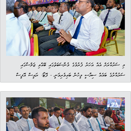
މި ސަރުކާރަށް އެއް އަހަރު ފުރުމުގެ މުނާސަބަތުގައި ބޭއްވި ޖަލްސާގައި
ސަރުކާރުގެ ބައެއް ސިޔާސީ މީހުން ބައިވެރިވަނީ - ފޮޓޯ: ރައީސް އޮފީސް