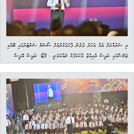
މި ސަރުކާރަށް އެއް އަހަރު ފުރުން ފާހަގަކުރުމަށް ސޯޝަލް ސެންޓަރުގައި ބޭއްވި
ޖަލްސާގައި ރައީސް މުއިއްޒު ވާހަކަފުޅު ދައްކަވަނީ - ފޮޓޯ: ރައީސް އޮފީސް