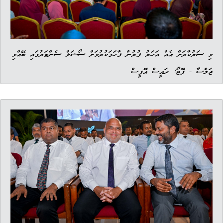
މި ސަރުކާރަށް އެއް އަހަރު ފުރުން ފާހަގަކުރުމަށް ސޯޝަލް ސެންޓަރުގައި ބޭއްވި
ޖަލްސާ - ފޮޓޯ: ރައީސް އޮފީސް