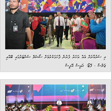
މި ސަރުކާރަށް އެއް އަހަރު ފުރުން ފާހަގަކުރުމަށް ސޯޝަލް ސެންޓަރުގައި ބޭއްވި
ޖަލްސާ - ފޮޓޯ: ރައީސް އޮފީސް