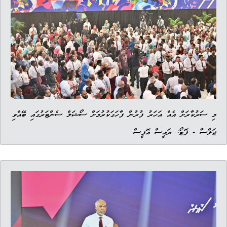
މި ސަރުކާރަށް އެއް އަހަރު ފުރުން ފާހަގަކުރުމަށް ސޯޝަލް ސެންޓަރުގައި ބޭއްވި
ޖަލްސާ - ފޮޓޯ: ރައީސް އޮފީސް