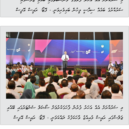
މި ސަރުކާރަށް އެއް އަހަރު ފުރުމުގެ މުނާސަބަތުގައި ބޭއްވި ޖަލްސާގައި
ސަރުކާރުގެ ބައެއް ސިޔާސީ މީހުން ބައިވެރިވަނީ - ފޮޓޯ: ރައީސް އޮފީސް
މި ސަރުކާރަށް އެއް އަހަރު ފުރުން ފާހަގަކުރުމަށް ސޯޝަލް ސެންޓަރުގައި ބޭއްވި
ޖަލްސާގައި ރައީސް މުއިއްޒު ވާހަކަފުޅު ދައްކަވަނީ - ފޮޓޯ: ރައީސް އޮފީސް