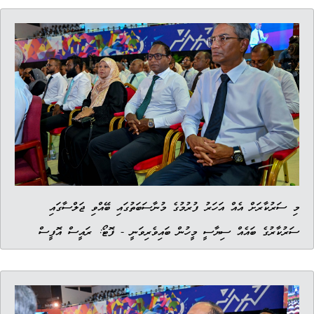
މި ސަރުކާރަށް އެއް އަހަރު ފުރުމުގެ މުނާސަބަތުގައި ބޭއްވި ޖަލްސާގައި
ސަރުކާރުގެ ބައެއް ސިޔާސީ މީހުން ބައިވެރިވަނީ - ފޮޓޯ: ރައީސް އޮފީސް