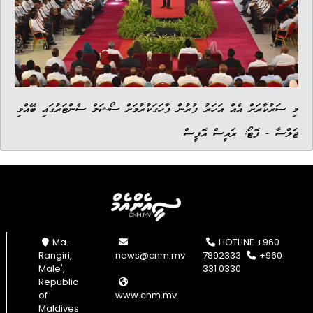
މި ސަރުކާރަށް އެއް އަހަރު ފުރުން ފާހަގަކުރުމަށް ސޯޝަލް ސެންޓަރުގައި ބޭއްވި
ޖަލްސާ - ފޮޓޯ: ރައީސް އޮފީސް
Ma.
HOTLINE +960
Rangiri,
news@cnm.mv
7892333
+960
Male',
331 0330
Republic
of
www.cnm.mv
Maldives