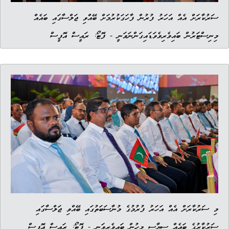
ސަރުކާރަށް އެއް އަހަރު ފުރުން ފާހަގަކުރުމަށް ބޭއްވި ޖަލްސާގައި ބައެއް
މިނިސްޓަރުން ބައިވެރިވެވަޑައިގަންނަވަނީ - ފޮޓޯ: ރައީސް އޮފީސް
މި ސަރުކާރަށް އެއް އަހަރު ފުރުމުގެ މުނާސަބަތުގައި ބޭއްވި ޖަލްސާގައި
ސަރުކާރުގެ ބައެއް ސިޔާސީ މީހުން ބައިވެރިވަނީ - ފޮޓޯ: ރައީސް އޮފީސް