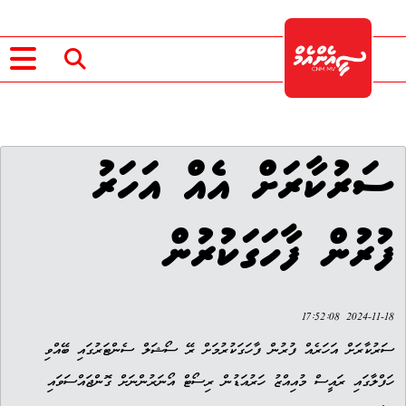
ސަރުކާރަށް އެއް އަހަރު
ފުރުން ފާހަގަކުރުން
2024-11-18 17:52:08
ސަރުކާރަށް އަހަރެއް ފުރުން ފާހަގަކުރުމަށް ރޭ ސޯޝަލް ސެންޓަރުގައި ބޭއްވި
ހަފްލާގައި ރައީސް މުއިއްޒު ހަރުއަޑުން ރިސޯޓް އޯނަރުންނަށް ގޮންޖައްސަވައި