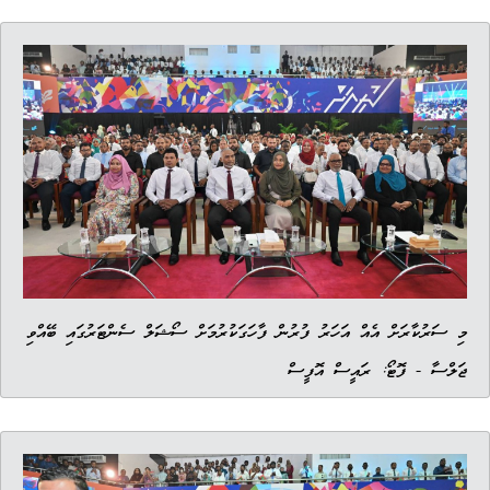
މި ސަރުކާރަށް އެއް އަހަރު ފުރުން ފާހަގަކުރުމަށް ސޯޝަލް ސެންޓަރުގައި ބޭއްވި
ޖަލްސާ - ފޮޓޯ: ރައީސް އޮފީސް