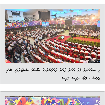
މި ސަރުކާރަށް އެއް އަހަރު ފުރުން ފާހަގަކުރުމަށް ސޯޝަލް ސެންޓަރުގައި ބޭއްވި
ޖަލްސާ - ފޮޓޯ: ރައީސް އޮފީސް