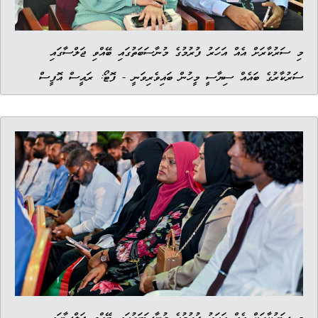
މި ސަރުކާރަށް އެއް އަހަރު ފުރުމުގެ މުނާސަބަތުގައި ބޭއްވި ޖަލްސާގައި
ސަރުކާރުގެ ބައެއް ސިޔާސީ މީހުން ބައިވެރިވަނީ - ފޮޓޯ: ރައީސް އޮފީސް